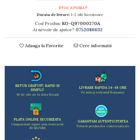
Dulapuri
Etajere
STOC EPUIZAT
Durata de livrare:
1-2 zile lucratoare
Rafturi
Ustensile pentru gatit
Cod Produs:
KO-Q97000270A
Ai nevoie de ajutor?
0752086632
Ascutitori cutite
Cutite
Adauga la Favorite
Cere informatii
Decojitoare fructe si legume
Foarfece alimentare
Mojare
Perii si bureti
Polonice, clesti, spatule, linguri
Prese, tocatoare si feliatoare alimente
RETUR GRATUIT, RAPID SI
LIVRARE RAPIDA 24-48 ORE
SIMPLU
Razatori
Pe intreg teritoriul Romaniei
30 de zile de la data livrarii
Seturi ustensile bucatarie
Site
Strecuratori
PLATA ONLINE SECURIZATA
GARANTAM AUTENTICITATEA
Tocatoare de bucatarie
Cumparaturi sigure prin tranzactii
Tuturor produselor comercializate
3D SECURE
Adaptor plita
Aprinzatoare aragaz