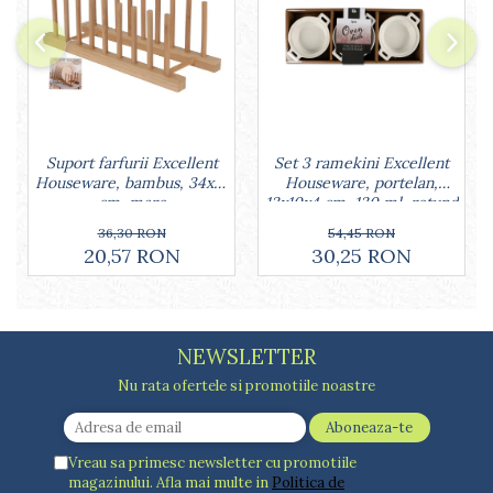
Lumanari tort
Ornare, insiropare si decorare
prajituri
Portionatoare si feliatoare
Posuri si duiuri
Raclete patiserie
Suporturi prajituri
Set 3 ramekini Excellent
Suport farfurii Excellent
Houseware, portelan,
Houseware, bambus, 34x12
Tavi detasabile
13x10x4 cm, 130 ml, rotund
cm, maro
Tavi si forme fursecuri
54,45 RON
36,30 RON
Ustensile antiaderente
30,25 RON
20,57 RON
Ustensile de masura
NEWSLETTER
Nu rata ofertele si promotiile noastre
Vreau sa primesc newsletter cu promotiile
magazinului. Afla mai multe in
Politica de