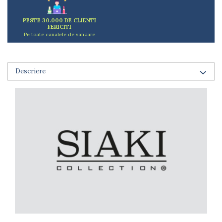
Arzatoare
Cantare de bucatarie
PESTE 30.000 DE CLIENTI
FERICITI
Dispesere detergent
Pe toate canalele de vanzare
Mixere
Odorizant frigider
Pensule bucatarie
Descriere
Prosoape bucatarie
Seturi cutite
Ustensile de masurat
Ustensile fragezire carne
Ustensile gatire la aburi
Vase pentru gatit
Capace pentru vase
Oale si cratite
Tavi copt
Tigai
Vesela si tacamuri
Boluri