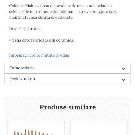
Farfurii
Colectia Siaki extinsa de produse de uz casnic include o
Scurgatoare vase
selectie de instrumente la indemana care va pot ajuta sa va
mentineti casa curata si ordonata.
Seturi de tacamuri
Suporturi pentru tacamuri
Descriere produs
Cani
• Cana este fabricata din ceramica.
Cesti
Pahare
Scrumiere
Informatii conformitate produs
Seturi vesela
Caracteristici
Suporturi farfurii
Suporturi pahare, cesti, cani
Review-uri
(0)
Untiere
Ustensile cofetarie si patiserie
Ramekin
Produse similare
Tavi si forme prajituri
Aparate prajituri
Facalete
Forme briose