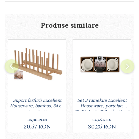
Lumanari tort
Ornare, insiropare si decorare
prajituri
Portionatoare si feliatoare
Produse similare
Posuri si duiuri
Raclete patiserie
Suporturi prajituri
Tavi detasabile
Tavi si forme fursecuri
Ustensile antiaderente
Ustensile de masura
Set 3 ramekini Excellent
Suport farfurii Excellent
Houseware, portelan,
Houseware, bambus, 34x12
13x10x4 cm, 130 ml, rotund
cm, maro
54,45 RON
36,30 RON
30,25 RON
20,57 RON