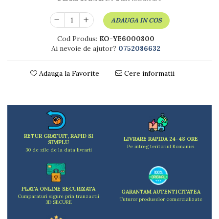
Dulapuri
Etajere
ADAUGA IN COS
Rafturi
Ustensile pentru gatit
Cod Produs:
KO-YE6000800
Ai nevoie de ajutor?
0752086632
Ascutitori cutite
Cutite
Adauga la Favorite
Cere informatii
Decojitoare fructe si legume
Foarfece alimentare
Mojare
Perii si bureti
Polonice, clesti, spatule, linguri
Prese, tocatoare si feliatoare alimente
RETUR GRATUIT, RAPID SI
LIVRARE RAPIDA 24-48 ORE
SIMPLU
Razatori
Pe intreg teritoriul Romaniei
30 de zile de la data livrarii
Seturi ustensile bucatarie
Site
Strecuratori
PLATA ONLINE SECURIZATA
Tocatoare de bucatarie
GARANTAM AUTENTICITATEA
Cumparaturi sigure prin tranzactii
Tuturor produselor comercializate
3D SECURE
Adaptor plita
Aprinzatoare aragaz