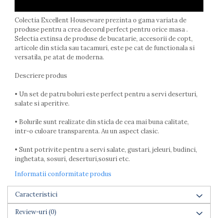
Farfurii
Scurgatoare vase
Colectia Excellent Houseware prezinta o gama variata de
produse pentru a crea decorul perfect pentru orice masa .
Seturi de tacamuri
Selectia extinsa de produse de bucatarie, accesorii de copt,
Suporturi pentru tacamuri
articole din sticla sau tacamuri, este pe cat de functionala si
Cani
versatila, pe atat de moderna.
Cesti
Descriere produs
Pahare
Scrumiere
• Un set de patru boluri este perfect pentru a servi deserturi,
Seturi vesela
salate si aperitive.
Suporturi farfurii
• Bolurile sunt realizate din sticla de cea mai buna calitate,
Suporturi pahare, cesti, cani
intr-o culoare transparenta. Au un aspect clasic.
Untiere
Ustensile cofetarie si patiserie
• Sunt potrivite pentru a servi salate, gustari, jeleuri, budinci,
inghetata, sosuri, deserturi,sosuri etc.
Ramekin
Tavi si forme prajituri
Informatii conformitate produs
Aparate prajituri
Caracteristici
Facalete
Forme briose
Review-uri
(0)