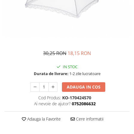
Fructiere si cosuri
Rafturi
Ceasuri decorative
Rucsacuri
Naproane si capace acoperire
Suporturi
Covorase intrare
alimente
Suporturi si rame fotografii
Oliviere si solnite
Odorizante
Platouri servire
Odorizante auto
Suporturi oale
Odorizante camera
Tavi servire
Seturi desen
30,25 RON
18,15 RON
Seturi servire tapas
Sosiere
IN STOC
Suport servetele
Durata de livrare:
1-2 zile lucratoare
Depozitare alimente
ADAUGA IN COS
Caserole
Cutii Alimentare
Cod Produs:
KO-170424570
Cutii pentru paine
Ai nevoie de ajutor?
0752086632
Recipiente si borcane
Organizatoare frigider
Adauga la Favorite
Cere informatii
Recipiente condimente