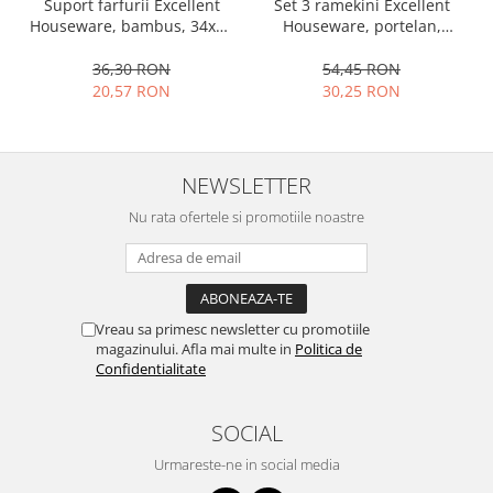
Set 3 ramekini Excellent
Suport farfurii Excellent
Ustensile cofetarie si patiserie
Houseware, portelan,
Houseware, bambus, 34x12
13x10x4 cm, 130 ml, rotund
cm, maro
Ramekin
54,45 RON
36,30 RON
Tavi si forme prajituri
30,25 RON
20,57 RON
Aparate prajituri
Facalete
Forme briose
NEWSLETTER
Lumanari tort
Nu rata ofertele si promotiile noastre
Ornare, insiropare si decorare
prajituri
Portionatoare si feliatoare
Posuri si duiuri
Vreau sa primesc newsletter cu promotiile
Raclete patiserie
magazinului. Afla mai multe in
Politica de
Suporturi prajituri
Confidentialitate
Tavi detasabile
Tavi si forme fursecuri
SOCIAL
Ustensile antiaderente
Urmareste-ne in social media
Ustensile de masura