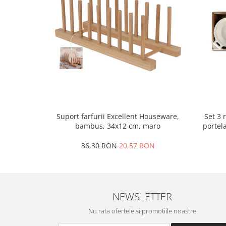
Oale si cratite
Tavi copt
Tigai
Vesela si tacamuri
Boluri
Farfurii
Scurgatoare vase
Seturi de tacamuri
Set 3 
Suport farfurii Excellent Houseware,
Suporturi pentru tacamuri
portel
bambus, 34x12 cm, maro
Cani
Cesti
36,30 RON
20,57 RON
Pahare
Scrumiere
Seturi vesela
NEWSLETTER
Suporturi farfurii
Suporturi pahare, cesti, cani
Nu rata ofertele si promotiile noastre
Untiere