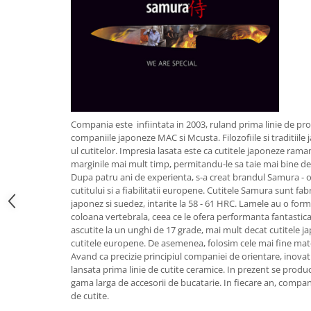
Obiecte mobilier
Accesorii mobilier
Dulapuri
Etajere
Rafturi
Ustensile pentru gatit
Ascutitori cutite
Compania este infiintata in 2003, ruland prima linie de pr
Cutite
companiile japoneze MAC si Mcusta. Filozofiile si traditii
ul cutitelor. Impresia lasata este ca cutitele japoneze raman
Decojitoare fructe si legume
marginile mai mult timp, permitandu-le sa taie mai bine de
Foarfece alimentare
Dupa patru ani de experienta, s-a creat brandul Samura - o
Mojare
cutitului si a fiabilitatii europene. Cutitele Samura sunt fab
japonez si suedez, intarite la 58 - 61 HRC. Lamele au o form
Perii si bureti
coloana vertebrala, ceea ce le ofera performanta fantastica
Polonice, clesti, spatule, linguri
ascutite la un unghi de 17 grade, mai mult decat cutitele j
Prese, tocatoare si feliatoare
cutitele europene. De asemenea, folosim cele mai fine ma
alimente
Avand ca precizie principiul companiei de orientare, inovati
lansata prima linie de cutite ceramice. In prezent se produc 
Razatori
gama larga de accesorii de bucatarie. In fiecare an, compania
Seturi ustensile bucatarie
de cutite.
Site