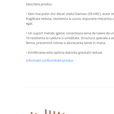
Descriere produs
Strecuratori
Tocatoare de bucatarie
• Desi mai putin dur decat otelul Damasc (59 HRC), acest 
fragilitate redusa, rezistenta la uzura, expunere mecanica si
Adaptor plita
egal.
Aprinzatoare aragaz
Arzatoare
• Un suport metalic igienic conecteaza lama de taiere de un
10 rezistenta la caldura si umiditate. Structura speciala a 
Cantare de bucatarie
ferma, prevenind rotirea si alunecarea lamei in mana.
Dispesere detergent
Mixere
• Echilibrarea este optima datorita greutatii reduse.
Odorizant frigider
Informatii conformitate produs
Pensule bucatarie
Prosoape bucatarie
Seturi cutite
Ustensile de masurat
Ustensile fragezire carne
Ustensile gatire la aburi
Vase pentru gatit
Capace pentru vase