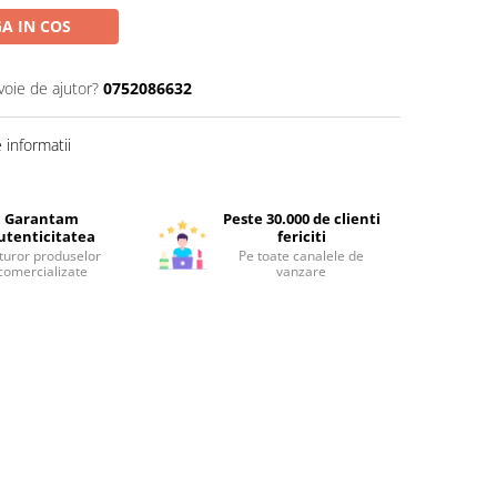
A IN COS
voie de ajutor?
0752086632
informatii
Garantam
Peste 30.000 de clienti
utenticitatea
fericiti
turor produselor
Pe toate canalele de
comercializate
vanzare