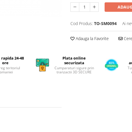
ADAUG
Cod Produs:
TO-SM0094
Ai ne
Adauga la Favorite
Cere 
 rapida 24-48
Plata online
ore
securizata
a
reg teritoriul
Cumparaturi sigure prin
Tu
omaniei
tranzactii 3D SECURE