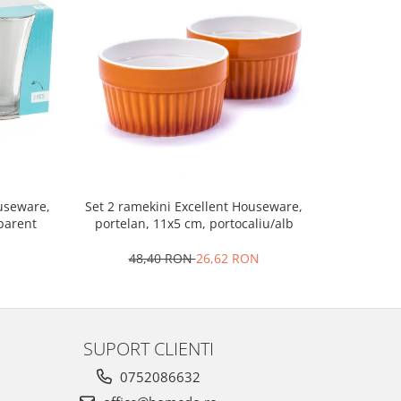
Set 2 ramekini Excellent Houseware,
Platou bra
ouseware,
portelan, 11x5 cm, portocaliu/alb
le
sparent
48,40 RON
26,62 RON
4
SUPORT CLIENTI
0752086632