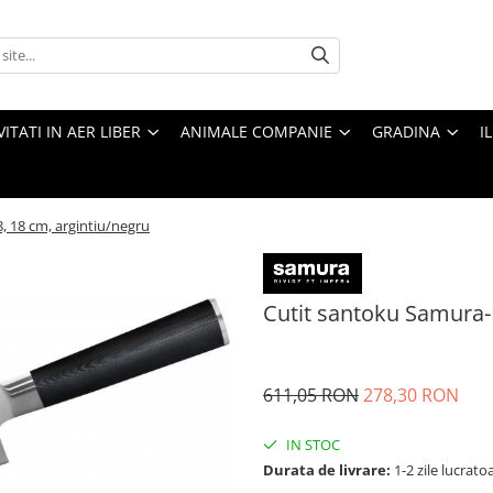
VITATI IN AER LIBER
ANIMALE COMPANIE
GRADINA
I
, 18 cm, argintiu/negru
Cutit santoku Samura-
611,05 RON
278,30 RON
IN STOC
Durata de livrare:
1-2 zile lucrato