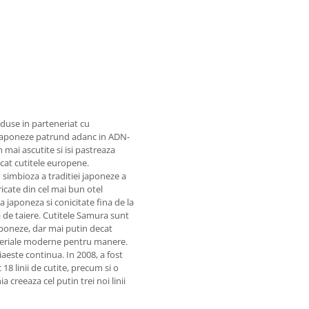
oduse in parteneriat cu
le japoneze patrund adanc in ADN-
 mai ascutite si isi pastreaza
cat cutitele europene.
 simbioza a traditiei japoneze a
ricate din cel mai bun otel
a japoneza si conicitate fina de la
 de taiere. Cutitele Samura sunt
aponeze, dar mai putin decat
teriale moderne pentru manere.
aeste continua. In 2008, a fost
18 linii de cutite, precum si o
 creeaza cel putin trei noi linii