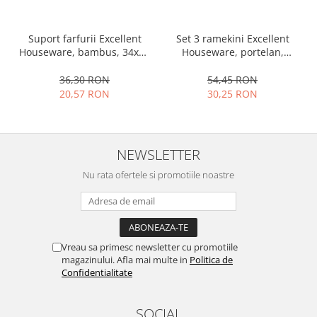
Ustensile cofetarie si patiserie
Ramekin
Set 3 ramekini Excellent
Suport farfurii Excellent
Houseware, portelan,
Houseware, bambus, 34x12
Tavi si forme prajituri
13x10x4 cm, 130 ml, rotund
cm, maro
Aparate prajituri
54,45 RON
36,30 RON
Facalete
30,25 RON
20,57 RON
Forme briose
Lumanari tort
Ornare, insiropare si decorare
NEWSLETTER
prajituri
Nu rata ofertele si promotiile noastre
Portionatoare si feliatoare
Posuri si duiuri
Raclete patiserie
Suporturi prajituri
Vreau sa primesc newsletter cu promotiile
Tavi detasabile
magazinului. Afla mai multe in
Politica de
Tavi si forme fursecuri
Confidentialitate
Ustensile antiaderente
Ustensile de masura
SOCIAL