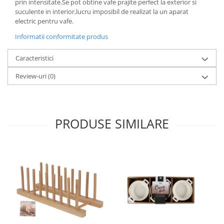
prin intensitate.Se pot obtine vafe prajite perfect la exterior si
suculente in interior,lucru imposibil de realizat la un aparat
Oale si cratite
electric pentru vafe.
Tavi copt
Informatii conformitate produs
Tigai
Vesela si tacamuri
Caracteristici
Boluri
Review-uri
(0)
Farfurii
Scurgatoare vase
Seturi de tacamuri
Suporturi pentru tacamuri
PRODUSE SIMILARE
Cani
Cesti
Pahare
Scrumiere
Seturi vesela
Suporturi farfurii
Suporturi pahare, cesti, cani
Untiere