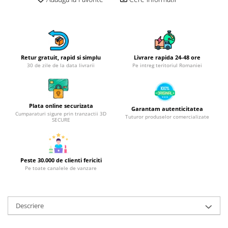
Obiecte mobilier
Accesorii mobilier
Dulapuri
Etajere
Rafturi
Retur gratuit, rapid si simplu
Livrare rapida 24-48 ore
30 de zile de la data livrarii
Pe intreg teritoriul Romaniei
Ustensile pentru gatit
Ascutitori cutite
Cutite
Plata online securizata
Garantam autenticitatea
Decojitoare fructe si legume
Cumparaturi sigure prin tranzactii 3D
Tuturor produselor comercializate
SECURE
Foarfece alimentare
Mojare
Perii si bureti
Peste 30.000 de clienti fericiti
Polonice, clesti, spatule, linguri
Pe toate canalele de vanzare
Prese, tocatoare si feliatoare
alimente
Razatori
Descriere
Seturi ustensile bucatarie
Site