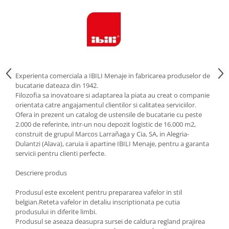
Strecuratori
Tocatoare de bucatarie
Adaptor plita
Aprinzatoare aragaz
Arzatoare
Experienta comerciala a IBILI Menaje in fabricarea produselor de
Cantare de bucatarie
bucatarie dateaza din 1942.
Dispesere detergent
Filozofia sa inovatoare si adaptarea la piata au creat o companie
orientata catre angajamentul clientilor si calitatea serviciilor.
Mixere
Ofera in prezent un catalog de ustensile de bucatarie cu peste
Odorizant frigider
2.000 de referinte, intr-un nou depozit logistic de 16.000 m2,
Pensule bucatarie
construit de grupul Marcos Larrañaga y Cia, SA, in Alegria-
Dulantzi (Alava), caruia ii apartine IBILI Menaje, pentru a garanta
Prosoape bucatarie
servicii pentru clienti perfecte.
Seturi cutite
Ustensile de masurat
Descriere produs
Ustensile fragezire carne
Produsul este excelent pentru prepararea vafelor in stil
Ustensile gatire la aburi
belgian.Reteta vafelor in detaliu inscriptionata pe cutia
produsului in diferite limbi.
Vase pentru gatit
Produsul se aseaza deasupra sursei de caldura regland prajirea
Capace pentru vase