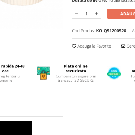
Durata de livrare:
1-2 zile lucrato
ADAUG
Cod Produs:
KO-Q51200520
A
Adauga la Favorite
Cere 
 rapida 24-48
Plata online
ore
securizata
a
reg teritoriul
Cumparaturi sigure prin
Tu
omaniei
tranzactii 3D SECURE