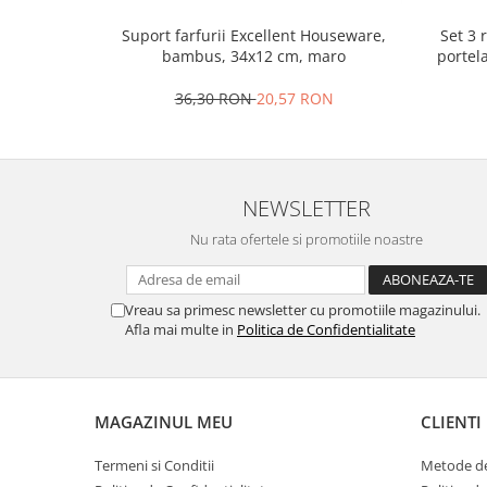
Oale si cratite
Set 3 
Suport farfurii Excellent Houseware,
Tavi copt
portel
bambus, 34x12 cm, maro
Tigai
36,30 RON
20,57 RON
Vesela si tacamuri
Boluri
Farfurii
Scurgatoare vase
NEWSLETTER
Seturi de tacamuri
Nu rata ofertele si promotiile noastre
Suporturi pentru tacamuri
Cani
Vreau sa primesc newsletter cu promotiile magazinului.
Cesti
Afla mai multe in
Politica de Confidentialitate
Pahare
Scrumiere
Seturi vesela
MAGAZINUL MEU
CLIENTI
Suporturi farfurii
Suporturi pahare, cesti, cani
Termeni si Conditii
Metode de
Untiere