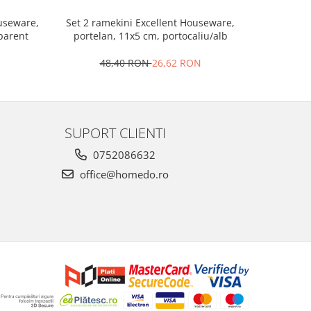
Set 2 ramekini Excellent Houseware,
Platou bra
ouseware,
portelan, 11x5 cm, portocaliu/alb
le
sparent
48,40 RON
26,62 RON
4
SUPORT CLIENTI
0752086632
office@homedo.ro