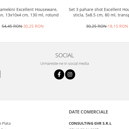
ramekini Excellent Houseware,
Set 3 pahare shot Excellent H
an, 13x10x4 cm, 130 ml, rotund
sticla, 5x8.5 cm, 80 ml, tran
54,45 RON
30,25 RON
30,25 RON
18,15 RON
SOCIAL
Urmareste-ne in social media
DATE COMERCIALE
 Plata
CONSULTING GVR S.R.L