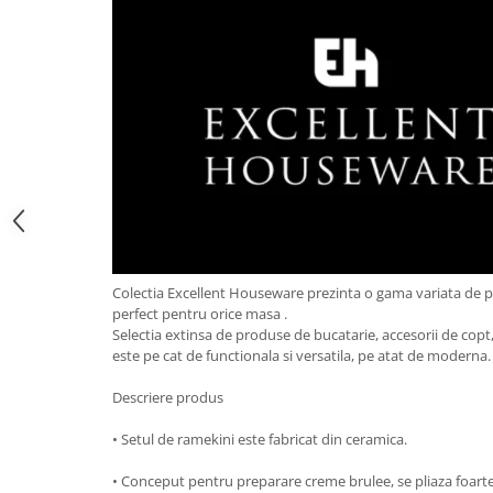
Obiecte mobilier
Accesorii mobilier
Dulapuri
Etajere
Rafturi
Ustensile pentru gatit
Ascutitori cutite
Cutite
Decojitoare fructe si legume
Foarfece alimentare
Colectia Excellent Houseware prezinta o gama variata de 
Mojare
perfect pentru orice masa .
Perii si bureti
Selectia extinsa de produse de bucatarie, accesorii de copt, 
Polonice, clesti, spatule, linguri
este pe cat de functionala si versatila, pe atat de moderna
Prese, tocatoare si feliatoare
Descriere produs
alimente
Razatori
• Setul de ramekini este fabricat din ceramica.
Seturi ustensile bucatarie
• Conceput pentru preparare creme brulee, se pliaza foarte 
Site