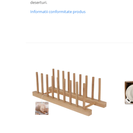
deserturi.
Strecuratori
Informatii conformitate produs
Tocatoare de bucatarie
Adaptor plita
Aprinzatoare aragaz
Arzatoare
Cantare de bucatarie
Dispesere detergent
Mixere
Odorizant frigider
Pensule bucatarie
Prosoape bucatarie
Seturi cutite
Ustensile de masurat
Ustensile fragezire carne
Ustensile gatire la aburi
Vase pentru gatit
Capace pentru vase