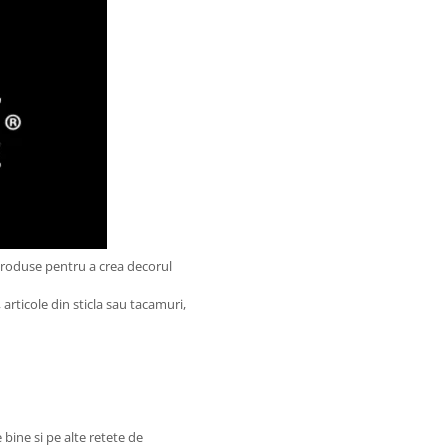
produse pentru a crea decorul
articole din sticla sau tacamuri,
.
bine si pe alte retete de