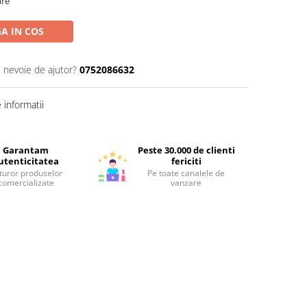
are
A IN COS
i nevoie de ajutor?
0752086632
informatii
Garantam
Peste 30.000 de clienti
utenticitatea
fericiti
turor produselor
Pe toate canalele de
comercializate
vanzare