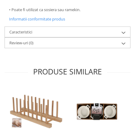
Oale si cratite
• Poate fi utilizat ca sosiera sau ramekin.
Tavi copt
Informatii conformitate produs
Tigai
Vesela si tacamuri
Caracteristici
Boluri
Review-uri
(0)
Farfurii
Scurgatoare vase
Seturi de tacamuri
PRODUSE SIMILARE
Suporturi pentru tacamuri
Cani
Cesti
Pahare
Scrumiere
Seturi vesela
Suporturi farfurii
Suporturi pahare, cesti, cani
Untiere