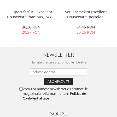
Ustensile cofetarie si patiserie
Set 3 ramekini Excellent
Suport farfurii Excellent
Ramekin
Houseware, portelan,
Houseware, bambus, 34x12
Tavi si forme prajituri
13x10x4 cm, 130 ml, rotund
cm, maro
54,45 RON
36,30 RON
Aparate prajituri
30,25 RON
20,57 RON
Facalete
Forme briose
Lumanari tort
NEWSLETTER
Ornare, insiropare si decorare
prajituri
Nu rata ofertele si promotiile noastre
Portionatoare si feliatoare
Posuri si duiuri
Raclete patiserie
Suporturi prajituri
Vreau sa primesc newsletter cu promotiile
magazinului. Afla mai multe in
Politica de
Tavi detasabile
Confidentialitate
Tavi si forme fursecuri
Ustensile antiaderente
SOCIAL
Ustensile de masura