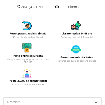
Obiecte mobilier
Adauga la Favorite
Cere informatii
Accesorii mobilier
Dulapuri
Etajere
Rafturi
Ustensile pentru gatit
Retur gratuit, rapid si simplu
Livrare rapida 24-48 ore
30 de zile de la data livrarii
Pe intreg teritoriul Romaniei
Ascutitori cutite
Cutite
Decojitoare fructe si legume
Plata online securizata
Foarfece alimentare
Garantam autenticitatea
Cumparaturi sigure prin tranzactii 3D
Tuturor produselor comercializate
SECURE
Mojare
Perii si bureti
Polonice, clesti, spatule, linguri
Peste 30.000 de clienti fericiti
Prese, tocatoare si feliatoare
Pe toate canalele de vanzare
alimente
Razatori
Seturi ustensile bucatarie
Descriere
Site