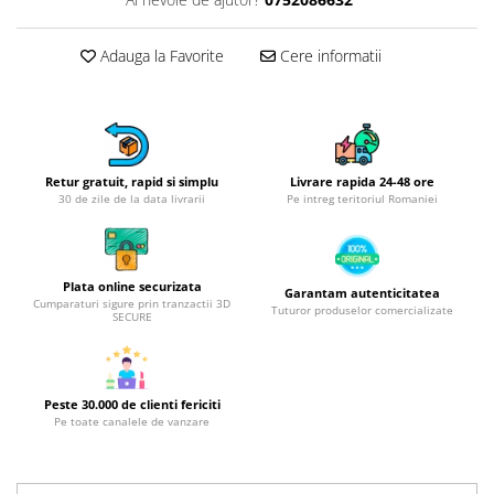
Obiecte mobilier
Accesorii mobilier
Adauga la Favorite
Cere informatii
Dulapuri
Etajere
Rafturi
Ustensile pentru gatit
Retur gratuit, rapid si simplu
Livrare rapida 24-48 ore
Ascutitori cutite
30 de zile de la data livrarii
Pe intreg teritoriul Romaniei
Cutite
Decojitoare fructe si legume
Foarfece alimentare
Plata online securizata
Garantam autenticitatea
Mojare
Cumparaturi sigure prin tranzactii 3D
Tuturor produselor comercializate
SECURE
Perii si bureti
Polonice, clesti, spatule, linguri
Prese, tocatoare si feliatoare
Peste 30.000 de clienti fericiti
alimente
Pe toate canalele de vanzare
Razatori
Seturi ustensile bucatarie
Site