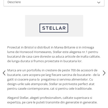
Descriere
Strecuratori
Tocatoare de bucatarie
Adaptor plita
Aprinzatoare aragaz
Arzatoare
Cantare de bucatarie
Dispesere detergent
Proiectat in Bristol si distribuit in Marea Britanie si in intreaga
Mixere
lume de Horwood Homewares, Stellar este alegerea nr.1 pentru
Odorizant frigider
bucatarul de casa care doreste sa aduca articole de inalta calitate,
de lunga durata si frumos proiectate in bucataria lor.
Pensule bucatarie
Prosoape bucatarie
Marca are un portofoliu in crestere de peste 700 de accesorii de
Seturi cutite
bucatarie, care acopera pe larg fiecare sarcina de bucatarie - de la
gatit si coacere pana la pregatirea si servirea alimentelor. Cu
Ustensile de masurat
design-urile sale atemporale, Stellar se potriveste perfect atat
Ustensile fragezire carne
pentru casele contemporane, cat si pentru cele traditionale.
Ustensile gatire la aburi
Alegand Stellar, alegeti profesionalism, calitate superioara si
Vase pentru gatit
expertiza, pe care le puteti transmite din generatie in generatie.
Capace pentru vase