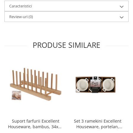
Caracteristici
Ustensile cofetarie si patiserie
Ramekin
Review-uri
(0)
Tavi si forme prajituri
Aparate prajituri
Facalete
PRODUSE SIMILARE
Forme briose
Lumanari tort
Ornare, insiropare si decorare
prajituri
Portionatoare si feliatoare
Posuri si duiuri
Raclete patiserie
Suporturi prajituri
Tavi detasabile
Tavi si forme fursecuri
Set 3 ramekini Excellent
Suport farfurii Excellent
Ustensile antiaderente
Houseware, portelan,
Houseware, bambus, 34x12
Ustensile de masura
13x10x4 cm, 130 ml, rotund
cm, maro