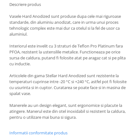
Descriere produs
Oale si cratite
Tavi copt
Vasele Hard Anodized sunt produse dupa cele mai riguroase
standarde, din aluminiu anodizat, care in urma unui proces
Tigai
tehnologic complex este mai dur ca otelul si la fel de usor ca
Vesela si tacamuri
aluminiul.
Boluri
Interiorul este invelit cu 3 straturi de Teflon Pro Platinum fara
Farfurii
PFOA, rezistent la ustensilile metalice. Functioneaza pe orice
Scurgatoare vase
sursa de caldura, putand fi folosite atat pe aragaz cat si pe plita
cu inductie.
Seturi de tacamuri
Suporturi pentru tacamuri
Articolele din gama Stellar Hard Anodized sunt rezistente la
temperaturi cuprinse intre -20 °C si +240 °C, astfel pot fi folosite
Cani
cu usurinta si in cuptor. Curatarea se poate face si in masina de
Cesti
spalat vase.
Pahare
Manerele au un design elegant, sunt ergonomice si placute la
Scrumiere
atingere. Manerul este din otel inoxidabil si rezistent la caldura,
Seturi vesela
pentru o utilizare mai buna si sigura.
Suporturi farfurii
Suporturi pahare, cesti, cani
Informatii conformitate produs
Untiere