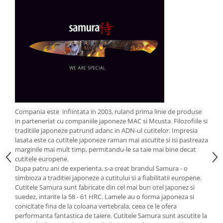
Strecuratori
Tocatoare de bucatarie
Adaptor plita
Aprinzatoare aragaz
Arzatoare
Cantare de bucatarie
Dispesere detergent
Mixere
Compania este infiintata in 2003, ruland prima linie de produse
Odorizant frigider
in parteneriat cu companiile japoneze MAC si Mcusta. Filozofiile si
Pensule bucatarie
traditiile japoneze patrund adanc in ADN-ul cutitelor. Impresia
lasata este ca cutitele japoneze raman mai ascutite si isi pastreaza
Prosoape bucatarie
marginile mai mult timp, permitandu-le sa taie mai bine decat
Seturi cutite
cutitele europene.
Ustensile de masurat
Dupa patru ani de experienta, s-a creat brandul Samura - o
simbioza a traditiei japoneze a cutitului si a fiabilitatii europene.
Ustensile fragezire carne
Cutitele Samura sunt fabricate din cel mai bun otel japonez si
Ustensile gatire la aburi
suedez, intarite la 58 - 61 HRC. Lamele au o forma japoneza si
Vase pentru gatit
conicitate fina de la coloana vertebrala, ceea ce le ofera
performanta fantastica de taiere. Cutitele Samura sunt ascutite la
Capace pentru vase