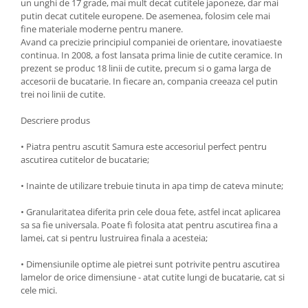
un unghi de 17 grade, mai mult decat cutitele japoneze, dar mai
Oale si cratite
putin decat cutitele europene. De asemenea, folosim cele mai
fine materiale moderne pentru manere.
Tavi copt
Avand ca precizie principiul companiei de orientare, inovatiaeste
Tigai
continua. In 2008, a fost lansata prima linie de cutite ceramice. In
prezent se produc 18 linii de cutite, precum si o gama larga de
Vesela si tacamuri
accesorii de bucatarie. In fiecare an, compania creeaza cel putin
Boluri
trei noi linii de cutite.
Farfurii
Descriere produs
Scurgatoare vase
Seturi de tacamuri
• Piatra pentru ascutit Samura este accesoriul perfect pentru
ascutirea cutitelor de bucatarie;
Suporturi pentru tacamuri
Cani
• Inainte de utilizare trebuie tinuta in apa timp de cateva minute;
Cesti
• Granularitatea diferita prin cele doua fete, astfel incat aplicarea
Pahare
sa sa fie universala. Poate fi folosita atat pentru ascutirea fina a
Scrumiere
lamei, cat si pentru lustruirea finala a acesteia;
Seturi vesela
• Dimensiunile optime ale pietrei sunt potrivite pentru ascutirea
Suporturi farfurii
lamelor de orice dimensiune - atat cutite lungi de bucatarie, cat si
Suporturi pahare, cesti, cani
cele mici.
Untiere