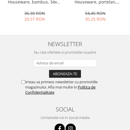
Houseware, portelan,
Houseware, bambus, 34x12
13x10x4 cm, 130 ml, rotund
cm, maro
54,45 RON
36,30 RON
30,25 RON
20,57 RON
NEWSLETTER
Nu rata ofertele si promotiile noastre
Vreau sa primesc newsletter cu promotiile
magazinului. Afla mai multe in
Politica de
Confidentialitate
SOCIAL
Urmareste-ne in social media