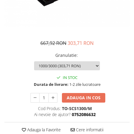
Fructiere si cosuri
Rafturi
Ceasuri decorative
Rucsacuri
Naproane si capace acoperire
Suporturi
Covorase intrare
alimente
Suporturi si rame fotografii
Oliviere si solnite
Odorizante
Platouri servire
Odorizante auto
Suporturi oale
667,92 RON
303,71 RON
Odorizante camera
Tavi servire
Seturi desen
Seturi servire tapas
Granulatie
:
Sosiere
Suport servetele
IN STOC
Depozitare alimente
Durata de livrare:
1-2 zile lucratoare
Caserole
Cutii Alimentare
ADAUGA IN COS
Cutii pentru paine
Cod Produs:
TO-SCS1300/M
Recipiente si borcane
Ai nevoie de ajutor?
0752086632
Organizatoare frigider
Recipiente condimente
Adauga la Favorite
Cere informatii