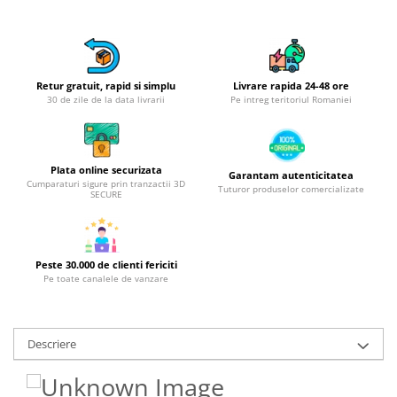
Obiecte mobilier
Accesorii mobilier
Dulapuri
Etajere
Retur gratuit, rapid si simplu
Livrare rapida 24-48 ore
Rafturi
30 de zile de la data livrarii
Pe intreg teritoriul Romaniei
Ustensile pentru gatit
Ascutitori cutite
Cutite
Plata online securizata
Garantam autenticitatea
Cumparaturi sigure prin tranzactii 3D
Tuturor produselor comercializate
Decojitoare fructe si legume
SECURE
Foarfece alimentare
Mojare
Perii si bureti
Peste 30.000 de clienti fericiti
Pe toate canalele de vanzare
Polonice, clesti, spatule, linguri
Prese, tocatoare si feliatoare
alimente
Descriere
Razatori
Seturi ustensile bucatarie
Site