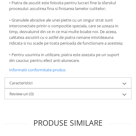
• Piatra de ascutit este folosita pentru lucrari fine la sfarsitul
Oale si cratite
procesului: ascutirea fina si finisarea lamelor cutitelor;
Tavi copt
• Granulele abrazive ale unei pietre cu un singur strat sunt
Tigai
interconectate printr-o compozitie speciala, care se uzeaza in
Vesela si tacamuri
timp, dezvaluind din ce in ce mai multe boabe noi. De aceea,
calitatea ascutirii cu o astfel de piatra ramane intotdeauna
Boluri
ridicata si nu scade pe toata perioada de functionare a acesteia;
Farfurii
• Pentru usurinta in utilizare, piatra este asezata pe un suport
Scurgatoare vase
din cauciuc pentru efect anti-alunecare.
Seturi de tacamuri
Informatii conformitate produs
Suporturi pentru tacamuri
Cani
Caracteristici
Cesti
Review-uri
(0)
Pahare
Scrumiere
Seturi vesela
Suporturi farfurii
PRODUSE SIMILARE
Suporturi pahare, cesti, cani
Untiere