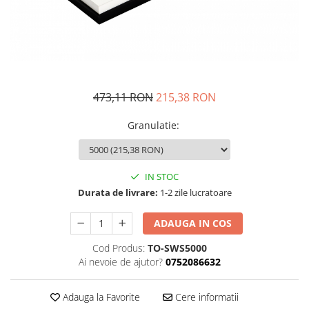
Fructiere si cosuri
Rafturi
Ceasuri decorative
Rucsacuri
Naproane si capace acoperire
Suporturi
Covorase intrare
alimente
Suporturi si rame fotografii
Oliviere si solnite
Odorizante
Platouri servire
Odorizante auto
Suporturi oale
473,11 RON
215,38 RON
Odorizante camera
Tavi servire
Seturi desen
Granulatie
:
Seturi servire tapas
Sosiere
Suport servetele
IN STOC
Depozitare alimente
Durata de livrare:
1-2 zile lucratoare
Caserole
Cutii Alimentare
ADAUGA IN COS
Cutii pentru paine
Cod Produs:
TO-SWS5000
Recipiente si borcane
Ai nevoie de ajutor?
0752086632
Organizatoare frigider
Recipiente condimente
Adauga la Favorite
Cere informatii