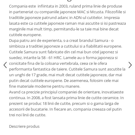
Compania este infiintata in 2003, ruland prima linie de produse
Strecuratori
in parteneriat cu companiile japoneze MAC si Mcusta. Filozofiile si
Tocatoare de bucatarie
traditiile japoneze patrund adanc in ADN-ul cutitelor. Impresia
Adaptor plita
lasata este ca cutitele japoneze raman mai ascutite si isi pastreaza
marginile mai mult timp, permitandu-le sa taie mai bine decat
Aprinzatoare aragaz
cutitele europene.
Arzatoare
Dupa patru ani de experienta, s-a creat brandul Samura - o
simbioza a traditiei japoneze a cutitului si a fiabilitatii europene.
Cantare de bucatarie
Cutitele Samura sunt fabricate din cel mai bun otel japonez si
Dispesere detergent
suedez, intarite la 58 - 61 HRC. Lamele au o forma japoneza si
Mixere
conicitate fina de la coloana vertebrala, ceea ce le ofera
performanta fantastica de taiere. Cutitele Samura sunt ascutite la
Odorizant frigider
un unghi de 17 grade, mai mult decat cutitele japoneze, dar mai
Pensule bucatarie
putin decat cutitele europene. De asemenea, folosim cele mai
Prosoape bucatarie
fine materiale moderne pentru manere.
Avand ca precizie principiul companiei de orientare, inovatiaeste
Seturi cutite
continua. In 2008, a fost lansata prima linie de cutite ceramice. In
Ustensile de masurat
prezent se produc 18 linii de cutite, precum si o gama larga de
Ustensile fragezire carne
accesorii de bucatarie. In fiecare an, compania creeaza cel putin
trei noi linii de cutite.
Ustensile gatire la aburi
Vase pentru gatit
Descriere produs
Capace pentru vase