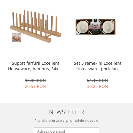
Ustensile cofetarie si patiserie
Ramekin
Tavi si forme prajituri
Aparate prajituri
Facalete
Forme briose
Lumanari tort
Ornare, insiropare si decorare
Set 3 ramekini Excellent
Suport farfurii Excellent
prajituri
Houseware, portelan,
Houseware, bambus, 34x12
13x10x4 cm, 130 ml, rotund
cm, maro
Portionatoare si feliatoare
54,45 RON
36,30 RON
Posuri si duiuri
30,25 RON
20,57 RON
Raclete patiserie
Suporturi prajituri
Tavi detasabile
NEWSLETTER
Tavi si forme fursecuri
Nu rata ofertele si promotiile noastre
Ustensile antiaderente
Ustensile de masura