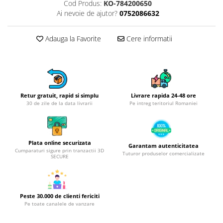
Obiecte mobilier
Cod Produs:
KO-784200650
Ai nevoie de ajutor?
0752086632
Accesorii mobilier
Dulapuri
Adauga la Favorite
Cere informatii
Etajere
Rafturi
Ustensile pentru gatit
Ascutitori cutite
Cutite
Retur gratuit, rapid si simplu
Livrare rapida 24-48 ore
30 de zile de la data livrarii
Pe intreg teritoriul Romaniei
Decojitoare fructe si legume
Foarfece alimentare
Mojare
Plata online securizata
Garantam autenticitatea
Perii si bureti
Cumparaturi sigure prin tranzactii 3D
Tuturor produselor comercializate
SECURE
Polonice, clesti, spatule, linguri
Prese, tocatoare si feliatoare
alimente
Razatori
Peste 30.000 de clienti fericiti
Pe toate canalele de vanzare
Seturi ustensile bucatarie
Site