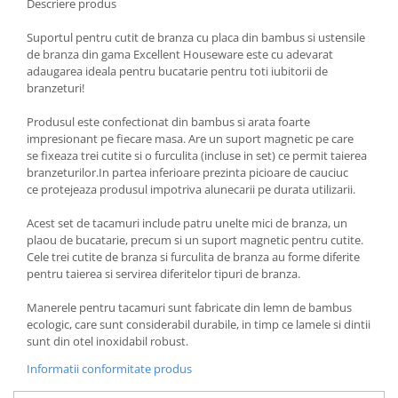
Descriere produs
Oale si cratite
Suportul pentru cutit de branza cu placa din bambus si ustensile
Tavi copt
de branza din gama Excellent Houseware este cu adevarat
Tigai
adaugarea ideala pentru bucatarie pentru toti iubitorii de
branzeturi!
Vesela si tacamuri
Boluri
Produsul este confectionat din bambus si arata foarte
impresionant pe fiecare masa. Are un suport magnetic pe care
Farfurii
se fixeaza trei cutite si o furculita (incluse in set) ce permit taierea
Scurgatoare vase
branzeturilor.In partea inferioare prezinta picioare de cauciuc
Seturi de tacamuri
ce protejeaza produsul impotriva alunecarii pe durata utilizarii.
Suporturi pentru tacamuri
Acest set de tacamuri include patru unelte mici de branza, un
Cani
plaou de bucatarie, precum si un suport magnetic pentru cutite.
Cesti
Cele trei cutite de branza si furculita de branza au forme diferite
pentru taierea si servirea diferitelor tipuri de branza.
Pahare
Scrumiere
Manerele pentru tacamuri sunt fabricate din lemn de bambus
ecologic, care sunt considerabil durabile, in timp ce lamele si dintii
Seturi vesela
sunt din otel inoxidabil robust.
Suporturi farfurii
Informatii conformitate produs
Suporturi pahare, cesti, cani
Untiere