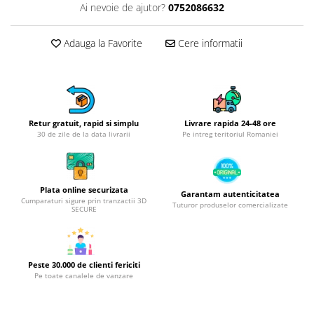
Obiecte mobilier
Ai nevoie de ajutor?
0752086632
Accesorii mobilier
Dulapuri
Adauga la Favorite
Cere informatii
Etajere
Rafturi
Ustensile pentru gatit
Ascutitori cutite
Retur gratuit, rapid si simplu
Livrare rapida 24-48 ore
Cutite
30 de zile de la data livrarii
Pe intreg teritoriul Romaniei
Decojitoare fructe si legume
Foarfece alimentare
Mojare
Plata online securizata
Garantam autenticitatea
Cumparaturi sigure prin tranzactii 3D
Tuturor produselor comercializate
Perii si bureti
SECURE
Polonice, clesti, spatule, linguri
Prese, tocatoare si feliatoare
alimente
Peste 30.000 de clienti fericiti
Razatori
Pe toate canalele de vanzare
Seturi ustensile bucatarie
Site