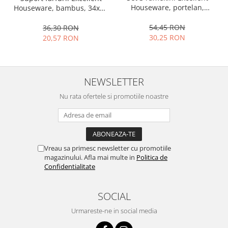
Houseware, portelan,
Houseware, bambus, 34x12
Ustensile cofetarie si patiserie
13x10x4 cm, 130 ml, rotund
cm, maro
Ramekin
54,45 RON
36,30 RON
30,25 RON
20,57 RON
Tavi si forme prajituri
Aparate prajituri
Facalete
NEWSLETTER
Forme briose
Lumanari tort
Nu rata ofertele si promotiile noastre
Ornare, insiropare si decorare
prajituri
Portionatoare si feliatoare
Posuri si duiuri
Vreau sa primesc newsletter cu promotiile
Raclete patiserie
magazinului. Afla mai multe in
Politica de
Confidentialitate
Suporturi prajituri
Tavi detasabile
SOCIAL
Tavi si forme fursecuri
Ustensile antiaderente
Urmareste-ne in social media
Ustensile de masura