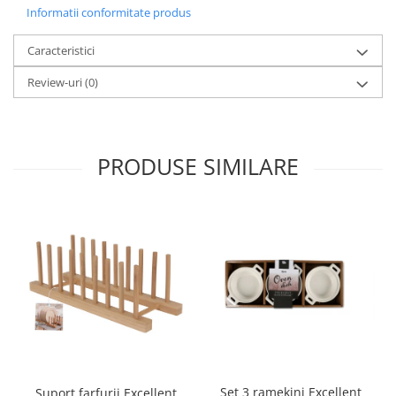
Informatii conformitate produs
Oale si cratite
Tavi copt
Caracteristici
Tigai
Review-uri
(0)
Vesela si tacamuri
Boluri
Farfurii
PRODUSE SIMILARE
Scurgatoare vase
Seturi de tacamuri
Suporturi pentru tacamuri
Cani
Cesti
Pahare
Scrumiere
Seturi vesela
Suporturi farfurii
Suporturi pahare, cesti, cani
Set 3 ramekini Excellent
Suport farfurii Excellent
Untiere