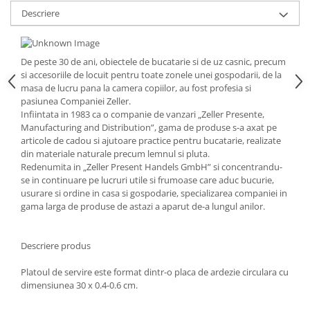
Descriere
Strecuratori
Tocatoare de bucatarie
Adaptor plita
De peste 30 de ani, obiectele de bucatarie si de uz casnic, precum
Aprinzatoare aragaz
si accesoriile de locuit pentru toate zonele unei gospodarii, de la
masa de lucru pana la camera copiilor, au fost profesia si
Arzatoare
pasiunea Companiei Zeller.
Cantare de bucatarie
Infiintata in 1983 ca o companie de vanzari „Zeller Presente,
Dispesere detergent
Manufacturing and Distribution”, gama de produse s-a axat pe
articole de cadou si ajutoare practice pentru bucatarie, realizate
Mixere
din materiale naturale precum lemnul si pluta.
Odorizant frigider
Redenumita in „Zeller Present Handels GmbH” si concentrandu-
Pensule bucatarie
se in continuare pe lucruri utile si frumoase care aduc bucurie,
usurare si ordine in casa si gospodarie, specializarea companiei in
Prosoape bucatarie
gama larga de produse de astazi a aparut de-a lungul anilor.
Seturi cutite
Ustensile de masurat
Descriere produs
Ustensile fragezire carne
Ustensile gatire la aburi
Platoul de servire este format dintr-o placa de ardezie circulara cu
dimensiunea 30 x 0.4-0.6 cm.
Vase pentru gatit
Capace pentru vase