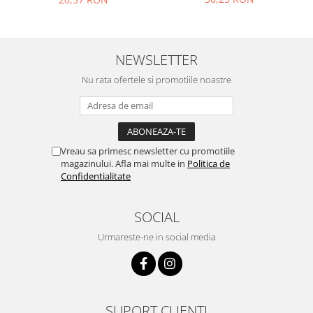
Ustensile cofetarie si patiserie
Ramekin
Tavi si forme prajituri
NEWSLETTER
Aparate prajituri
Nu rata ofertele si promotiile noastre
Facalete
Forme briose
Lumanari tort
Ornare, insiropare si decorare
Vreau sa primesc newsletter cu promotiile
prajituri
magazinului. Afla mai multe in
Politica de
Confidentialitate
Portionatoare si feliatoare
Posuri si duiuri
SOCIAL
Raclete patiserie
Suporturi prajituri
Urmareste-ne in social media
Tavi detasabile
Tavi si forme fursecuri
Ustensile antiaderente
Ustensile de masura
SUPORT CLIENTI