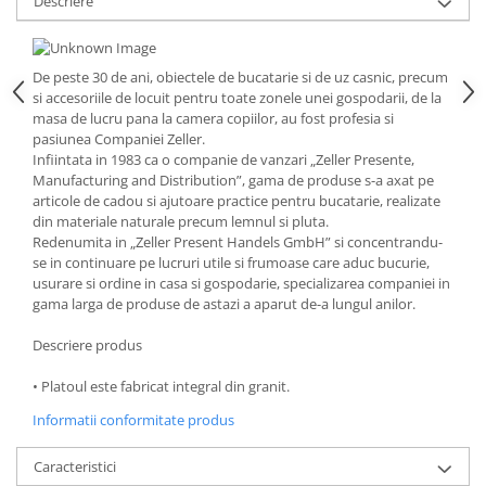
Descriere
Strecuratori
Tocatoare de bucatarie
De peste 30 de ani, obiectele de bucatarie si de uz casnic, precum
Adaptor plita
si accesoriile de locuit pentru toate zonele unei gospodarii, de la
Aprinzatoare aragaz
masa de lucru pana la camera copiilor, au fost profesia si
pasiunea Companiei Zeller.
Arzatoare
Infiintata in 1983 ca o companie de vanzari „Zeller Presente,
Cantare de bucatarie
Manufacturing and Distribution”, gama de produse s-a axat pe
Dispesere detergent
articole de cadou si ajutoare practice pentru bucatarie, realizate
din materiale naturale precum lemnul si pluta.
Mixere
Redenumita in „Zeller Present Handels GmbH” si concentrandu-
Odorizant frigider
se in continuare pe lucruri utile si frumoase care aduc bucurie,
Pensule bucatarie
usurare si ordine in casa si gospodarie, specializarea companiei in
gama larga de produse de astazi a aparut de-a lungul anilor.
Prosoape bucatarie
Seturi cutite
Descriere produs
Ustensile de masurat
• Platoul este fabricat integral din granit.
Ustensile fragezire carne
Informatii conformitate produs
Ustensile gatire la aburi
Vase pentru gatit
Caracteristici
Capace pentru vase