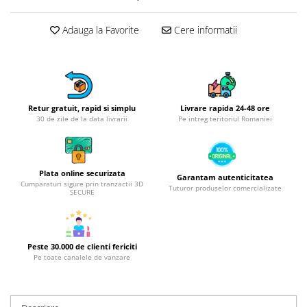
Obiecte mobilier
Accesorii mobilier
Adauga la Favorite
Cere informatii
Dulapuri
Etajere
Rafturi
Ustensile pentru gatit
Retur gratuit, rapid si simplu
Livrare rapida 24-48 ore
Ascutitori cutite
30 de zile de la data livrarii
Pe intreg teritoriul Romaniei
Cutite
Decojitoare fructe si legume
Foarfece alimentare
Plata online securizata
Garantam autenticitatea
Cumparaturi sigure prin tranzactii 3D
Mojare
Tuturor produselor comercializate
SECURE
Perii si bureti
Polonice, clesti, spatule, linguri
Prese, tocatoare si feliatoare
Peste 30.000 de clienti fericiti
alimente
Pe toate canalele de vanzare
Razatori
Seturi ustensile bucatarie
Site