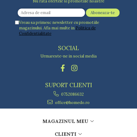
Nu rata ofertele si promotiile noastre
Vreau sa primesc newsletter cu promotiile
magazinului. Afla mai multe in
Politica de
Confidentialitate
SOCIAL
Urmareste-ne in social media
SUPORT CLIENTI
0752086632
office@homedo.ro
MAGAZINUL MEU
CLIENTI