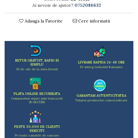
Dulapuri
Ai nevoie de ajutor?
0752086632
Etajere
Rafturi
Adauga la Favorite
Cere informatii
Ustensile pentru gatit
Ascutitori cutite
Cutite
Decojitoare fructe si legume
Foarfece alimentare
RETUR GRATUIT, RAPID SI
Mojare
LIVRARE RAPIDA 24-48 ORE
SIMPLU
Pe intreg teritoriul Romaniei
Perii si bureti
30 de zile de la data livrarii
Polonice, clesti, spatule, linguri
Prese, tocatoare si feliatoare alimente
Razatori
PLATA ONLINE SECURIZATA
GARANTAM AUTENTICITATEA
Seturi ustensile bucatarie
Cumparaturi sigure prin tranzactii
Tuturor produselor comercializate
3D SECURE
Site
Strecuratori
Tocatoare de bucatarie
PESTE 30.000 DE CLIENTI
Adaptor plita
FERICITI
Aprinzatoare aragaz
Pe toate canalele de vanzare