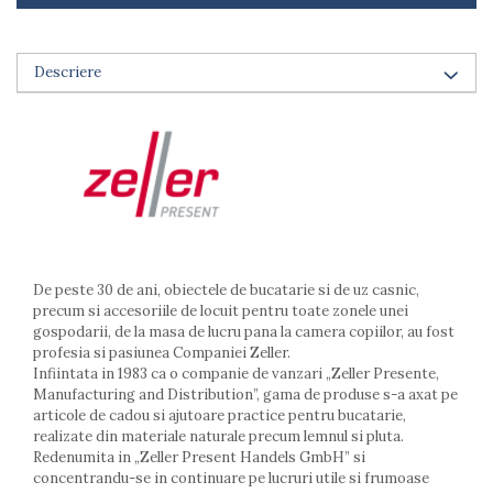
Arzatoare
Cantare de bucatarie
Dispesere detergent
Descriere
Mixere
Odorizant frigider
Pensule bucatarie
Prosoape bucatarie
Seturi cutite
Ustensile de masurat
Ustensile fragezire carne
Ustensile gatire la aburi
De peste 30 de ani, obiectele de bucatarie si de uz casnic,
Vase pentru gatit
precum si accesoriile de locuit pentru toate zonele unei
gospodarii, de la masa de lucru pana la camera copiilor, au fost
Capace pentru vase
profesia si pasiunea Companiei Zeller.
Oale si cratite
Infiintata in 1983 ca o companie de vanzari „Zeller Presente,
Manufacturing and Distribution”, gama de produse s-a axat pe
Tavi copt
articole de cadou si ajutoare practice pentru bucatarie,
Tigai
realizate din materiale naturale precum lemnul si pluta.
Vesela si tacamuri
Redenumita in „Zeller Present Handels GmbH” si
concentrandu-se in continuare pe lucruri utile si frumoase
Boluri