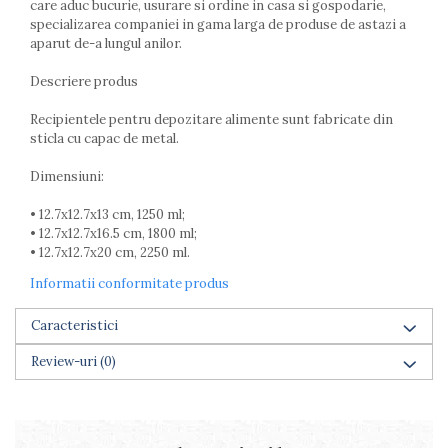
care aduc bucurie, usurare si ordine in casa si gospodarie,
Farfurii
specializarea companiei in gama larga de produse de astazi a
Scurgatoare vase
aparut de-a lungul anilor.
Seturi de tacamuri
Descriere produs
Suporturi pentru tacamuri
Cani
Recipientele pentru depozitare alimente sunt fabricate din
Cesti
sticla cu capac de metal.
Pahare
Dimensiuni:
Scrumiere
Seturi vesela
• 12.7x12.7x13 cm, 1250 ml;
Suporturi farfurii
• 12.7x12.7x16.5 cm, 1800 ml;
• 12.7x12.7x20 cm, 2250 ml.
Suporturi pahare, cesti, cani
Untiere
Informatii conformitate produs
Ustensile cofetarie si patiserie
Caracteristici
Ramekin
Tavi si forme prajituri
Review-uri
(0)
Aparate prajituri
Facalete
Forme briose