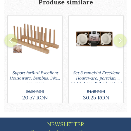
Produse similare
Lumanari tort
Ornare, insiropare si decorare
prajituri
Portionatoare si feliatoare
Posuri si duiuri
Raclete patiserie
Suporturi prajituri
Tavi detasabile
Tavi si forme fursecuri
Ustensile antiaderente
Ustensile de masura
Set 3 ramekini Excellent
Suport farfurii Excellent
Houseware, portelan,
Houseware, bambus, 34x12
13x10x4 cm, 130 ml, rotund
cm, maro
54,45 RON
36,30 RON
30,25 RON
20,57 RON
NEWSLETTER