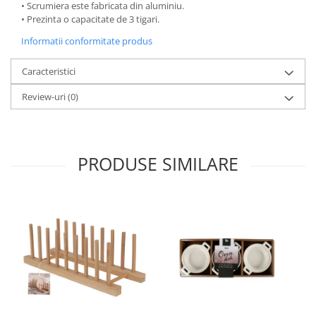
• Scrumiera este fabricata din aluminiu.
Oale si cratite
• Prezinta o capacitate de 3 tigari.
Tavi copt
Informatii conformitate produs
Tigai
Vesela si tacamuri
Caracteristici
Boluri
Review-uri
(0)
Farfurii
Scurgatoare vase
Seturi de tacamuri
PRODUSE SIMILARE
Suporturi pentru tacamuri
Cani
Cesti
Pahare
Scrumiere
Seturi vesela
Suporturi farfurii
Suporturi pahare, cesti, cani
Untiere