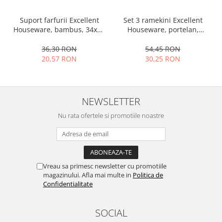
Ustensile cofetarie si patiserie
Set 3 ramekini Excellent
Suport farfurii Excellent
Ramekin
Houseware, portelan,
Houseware, bambus, 34x12
13x10x4 cm, 130 ml, rotund
cm, maro
Tavi si forme prajituri
54,45 RON
36,30 RON
Aparate prajituri
30,25 RON
20,57 RON
Facalete
Forme briose
Lumanari tort
NEWSLETTER
Ornare, insiropare si decorare
prajituri
Nu rata ofertele si promotiile noastre
Portionatoare si feliatoare
Posuri si duiuri
Raclete patiserie
Suporturi prajituri
Vreau sa primesc newsletter cu promotiile
magazinului. Afla mai multe in
Politica de
Tavi detasabile
Confidentialitate
Tavi si forme fursecuri
Ustensile antiaderente
SOCIAL
Ustensile de masura