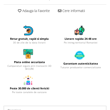
Obiecte mobilier
Accesorii mobilier
Adauga la Favorite
Cere informatii
Dulapuri
Etajere
Rafturi
Ustensile pentru gatit
Retur gratuit, rapid si simplu
Livrare rapida 24-48 ore
Ascutitori cutite
30 de zile de la data livrarii
Pe intreg teritoriul Romaniei
Cutite
Decojitoare fructe si legume
Foarfece alimentare
Plata online securizata
Garantam autenticitatea
Cumparaturi sigure prin tranzactii 3D
Mojare
Tuturor produselor comercializate
SECURE
Perii si bureti
Polonice, clesti, spatule, linguri
Prese, tocatoare si feliatoare
Peste 30.000 de clienti fericiti
alimente
Pe toate canalele de vanzare
Razatori
Seturi ustensile bucatarie
Site