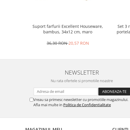
Oale si cratite
Tavi copt
Tigai
Set 3 
Suport farfurii Excellent Houseware,
Vesela si tacamuri
portel
bambus, 34x12 cm, maro
Boluri
36,30 RON
20,57 RON
Farfurii
Scurgatoare vase
Seturi de tacamuri
Suporturi pentru tacamuri
NEWSLETTER
Cani
Nu rata ofertele si promotiile noastre
Cesti
Pahare
Scrumiere
Vreau sa primesc newsletter cu promotiile magazinului.
Afla mai multe in
Politica de Confidentialitate
Seturi vesela
Suporturi farfurii
Suporturi pahare, cesti, cani
Untiere
MAGAZINUL MEU
CLIENTI