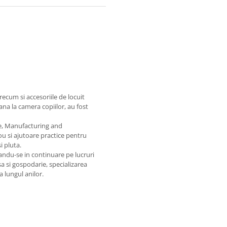
recum si accesoriile de locuit
na la camera copiilor, au fost
te, Manufacturing and
ou si ajutoare practice pentru
i pluta.
ndu-se in continuare pe lucruri
sa si gospodarie, specializarea
 lungul anilor.