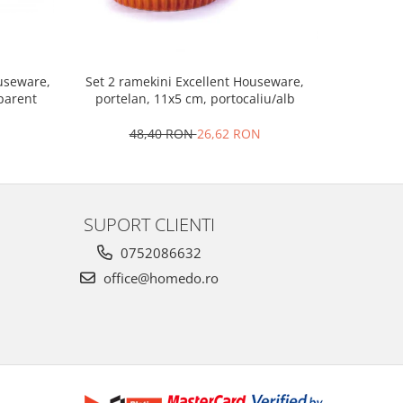
Set 2 ramekini Excellent Houseware,
Platou bra
ouseware,
portelan, 11x5 cm, portocaliu/alb
le
sparent
48,40 RON
26,62 RON
4
SUPORT CLIENTI
0752086632
office@homedo.ro