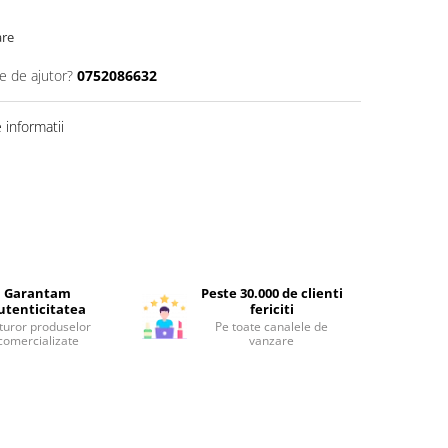
are
e de ajutor?
0752086632
informatii
Garantam
Peste 30.000 de clienti
utenticitatea
fericiti
turor produselor
Pe toate canalele de
comercializate
vanzare