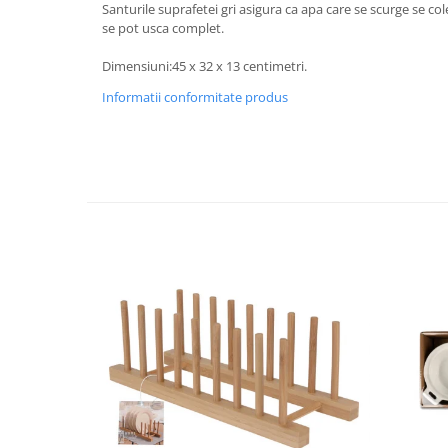
Santurile suprafetei gri asigura ca apa care se scurge se co
Strecuratori
se pot usca complet.
Tocatoare de bucatarie
Dimensiuni:45 x 32 x 13 centimetri.
Adaptor plita
Informatii conformitate produs
Aprinzatoare aragaz
Arzatoare
Cantare de bucatarie
Dispesere detergent
Mixere
Odorizant frigider
Pensule bucatarie
Prosoape bucatarie
Seturi cutite
Ustensile de masurat
Ustensile fragezire carne
Ustensile gatire la aburi
Vase pentru gatit
Capace pentru vase