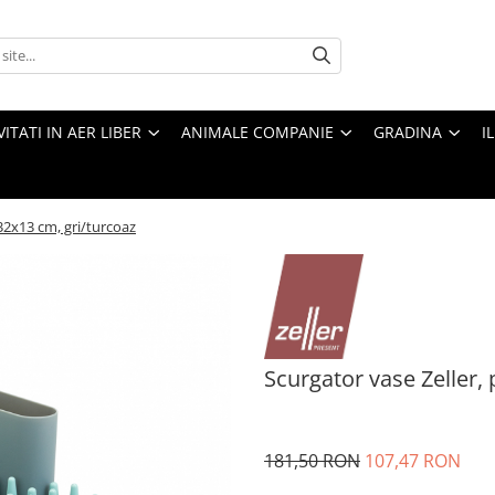
VITATI IN AER LIBER
ANIMALE COMPANIE
GRADINA
I
x32x13 cm, gri/turcoaz
Scurgator vase Zeller,
181,50 RON
107,47 RON