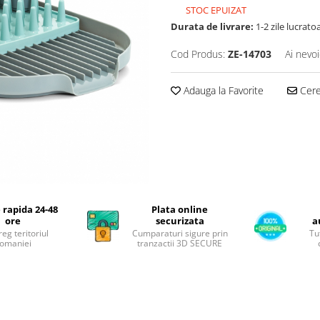
STOC EPUIZAT
Durata de livrare:
1-2 zile lucrato
Cod Produs:
ZE-14703
Ai nevoi
Adauga la Favorite
Cere 
 rapida 24-48
Plata online
ore
securizata
a
reg teritoriul
Cumparaturi sigure prin
Tu
omaniei
tranzactii 3D SECURE