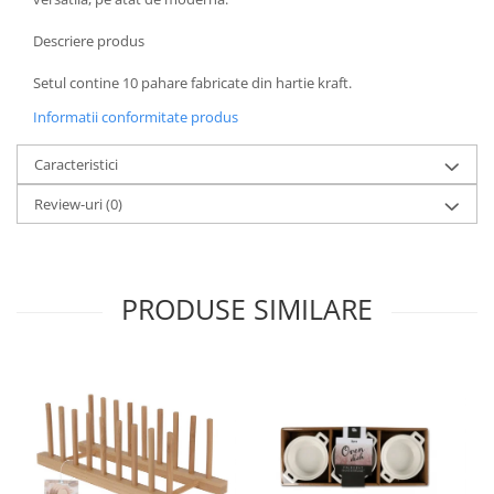
Oale si cratite
Descriere produs
Tavi copt
Tigai
Setul contine 10 pahare fabricate din hartie kraft.
Vesela si tacamuri
Informatii conformitate produs
Boluri
Caracteristici
Farfurii
Scurgatoare vase
Review-uri
(0)
Seturi de tacamuri
Suporturi pentru tacamuri
Cani
PRODUSE SIMILARE
Cesti
Pahare
Scrumiere
Seturi vesela
Suporturi farfurii
Suporturi pahare, cesti, cani
Untiere