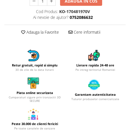
Obiecte mobilier
ADAUGA IN COS
Accesorii mobilier
Cod Produs:
KO-170481970V
Dulapuri
Ai nevoie de ajutor?
0752086632
Etajere
Rafturi
Adauga la Favorite
Cere informatii
Ustensile pentru gatit
Ascutitori cutite
Cutite
Decojitoare fructe si legume
Retur gratuit, rapid si simplu
Livrare rapida 24-48 ore
30 de zile de la data livrarii
Pe intreg teritoriul Romaniei
Foarfece alimentare
Mojare
Perii si bureti
Plata online securizata
Polonice, clesti, spatule, linguri
Garantam autenticitatea
Cumparaturi sigure prin tranzactii 3D
Tuturor produselor comercializate
Prese, tocatoare si feliatoare
SECURE
alimente
Razatori
Seturi ustensile bucatarie
Peste 30.000 de clienti fericiti
Pe toate canalele de vanzare
Site