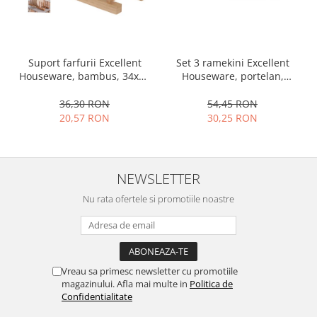
Ustensile cofetarie si patiserie
Ramekin
Tavi si forme prajituri
Set 3 ramekini Excellent
Suport farfurii Excellent
Aparate prajituri
Houseware, portelan,
Houseware, bambus, 34x12
13x10x4 cm, 130 ml, rotund
cm, maro
Facalete
54,45 RON
36,30 RON
Forme briose
30,25 RON
20,57 RON
Lumanari tort
Ornare, insiropare si decorare
prajituri
NEWSLETTER
Portionatoare si feliatoare
Nu rata ofertele si promotiile noastre
Posuri si duiuri
Raclete patiserie
Suporturi prajituri
Tavi detasabile
Vreau sa primesc newsletter cu promotiile
Tavi si forme fursecuri
magazinului. Afla mai multe in
Politica de
Ustensile antiaderente
Confidentialitate
Ustensile de masura