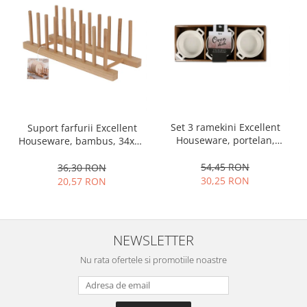
Ustensile cofetarie si patiserie
Ramekin
Tavi si forme prajituri
Aparate prajituri
Facalete
Forme briose
Lumanari tort
Set 3 ramekini Excellent
Suport farfurii Excellent
Houseware, portelan,
Houseware, bambus, 34x12
Ornare, insiropare si decorare
13x10x4 cm, 130 ml, rotund
cm, maro
prajituri
54,45 RON
36,30 RON
Portionatoare si feliatoare
30,25 RON
20,57 RON
Posuri si duiuri
Raclete patiserie
Suporturi prajituri
NEWSLETTER
Tavi detasabile
Nu rata ofertele si promotiile noastre
Tavi si forme fursecuri
Ustensile antiaderente
Ustensile de masura