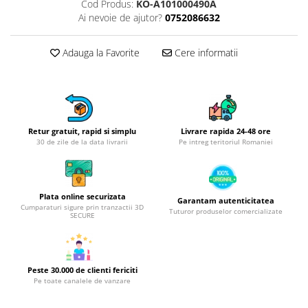
Obiecte mobilier
Cod Produs:
KO-A101000490A
Ai nevoie de ajutor?
0752086632
Accesorii mobilier
Dulapuri
Adauga la Favorite
Cere informatii
Etajere
Rafturi
Ustensile pentru gatit
Ascutitori cutite
Cutite
Retur gratuit, rapid si simplu
Livrare rapida 24-48 ore
30 de zile de la data livrarii
Pe intreg teritoriul Romaniei
Decojitoare fructe si legume
Foarfece alimentare
Mojare
Plata online securizata
Garantam autenticitatea
Perii si bureti
Cumparaturi sigure prin tranzactii 3D
Tuturor produselor comercializate
SECURE
Polonice, clesti, spatule, linguri
Prese, tocatoare si feliatoare
alimente
Razatori
Peste 30.000 de clienti fericiti
Pe toate canalele de vanzare
Seturi ustensile bucatarie
Site