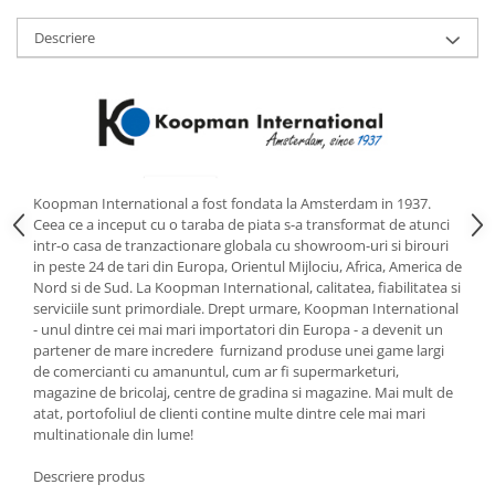
Strecuratori
Descriere
Tocatoare de bucatarie
Adaptor plita
Aprinzatoare aragaz
Arzatoare
Cantare de bucatarie
Dispesere detergent
Koopman International a fost fondata la Amsterdam in 1937.
Ceea ce a inceput cu o taraba de piata s-a transformat de atunci
Mixere
intr-o casa de tranzactionare globala cu showroom-uri si birouri
Odorizant frigider
in peste 24 de tari din Europa, Orientul Mijlociu, Africa, America de
Pensule bucatarie
Nord si de Sud. La Koopman International, calitatea, fiabilitatea si
serviciile sunt primordiale. Drept urmare, Koopman International
Prosoape bucatarie
- unul dintre cei mai mari importatori din Europa - a devenit un
Seturi cutite
partener de mare incredere furnizand produse unei game largi
de comercianti cu amanuntul, cum ar fi supermarketuri,
Ustensile de masurat
magazine de bricolaj, centre de gradina si magazine. Mai mult de
Ustensile fragezire carne
atat, portofoliul de clienti contine multe dintre cele mai mari
Ustensile gatire la aburi
multinationale din lume!
Vase pentru gatit
Descriere produs
Capace pentru vase