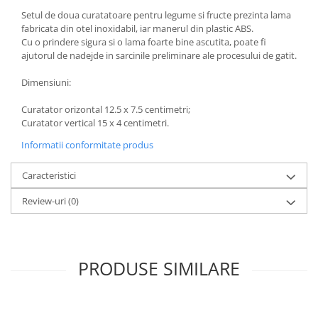
Setul de doua curatatoare pentru legume si fructe prezinta lama
Oale si cratite
fabricata din otel inoxidabil, iar manerul din plastic ABS.
Tavi copt
Cu o prindere sigura si o lama foarte bine ascutita, poate fi
Tigai
ajutorul de nadejde in sarcinile preliminare ale procesului de gatit.
Vesela si tacamuri
Dimensiuni:
Boluri
Curatator orizontal 12.5 x 7.5 centimetri;
Farfurii
Curatator vertical 15 x 4 centimetri.
Scurgatoare vase
Informatii conformitate produs
Seturi de tacamuri
Suporturi pentru tacamuri
Caracteristici
Cani
Review-uri
(0)
Cesti
Pahare
Scrumiere
Seturi vesela
PRODUSE SIMILARE
Suporturi farfurii
Suporturi pahare, cesti, cani
Untiere