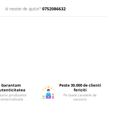
Ai nevoie de ajutor?
0752086632
Garantam
Peste 30.000 de clienti
utenticitatea
fericiti
turor produselor
Pe toate canalele de
comercializate
vanzare