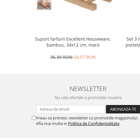
Oale si cratite
Tavi copt
Tigai
Vesela si tacamuri
Set 3 
Suport farfurii Excellent Houseware,
Boluri
portel
bambus, 34x12 cm, maro
Farfurii
36,30 RON
20,57 RON
Scurgatoare vase
Seturi de tacamuri
Suporturi pentru tacamuri
Cani
NEWSLETTER
Cesti
Nu rata ofertele si promotiile noastre
Pahare
Scrumiere
Seturi vesela
Vreau sa primesc newsletter cu promotiile magazinului.
Suporturi farfurii
Afla mai multe in
Politica de Confidentialitate
Suporturi pahare, cesti, cani
Untiere