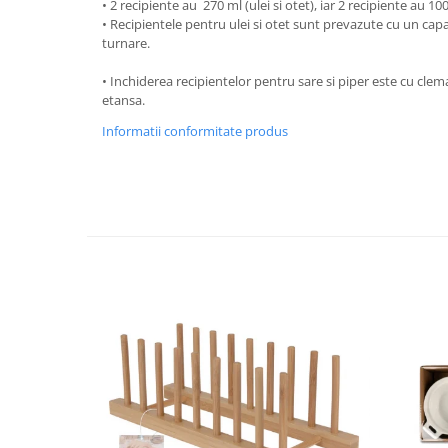
• 2 recipiente au 270 ml (ulei si otet), iar 2 recipiente au 100
Strecuratori
• Recipientele pentru ulei si otet sunt prevazute cu un cap
turnare.
Tocatoare de bucatarie
Adaptor plita
• Inchiderea recipientelor pentru sare si piper este cu cle
etansa.
Aprinzatoare aragaz
Arzatoare
Informatii conformitate produs
Cantare de bucatarie
Dispesere detergent
Mixere
Odorizant frigider
Pensule bucatarie
Prosoape bucatarie
Seturi cutite
Ustensile de masurat
Ustensile fragezire carne
Ustensile gatire la aburi
Vase pentru gatit
Capace pentru vase