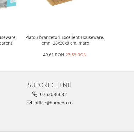
Set 2 ra
ouseware,
Platou branzeturi Excellent Houseware,
portela
sparent
lemn, 26x20x8 cm, maro
4
49,61 RON
27,83 RON
SUPORT CLIENTI
0752086632
office@homedo.ro