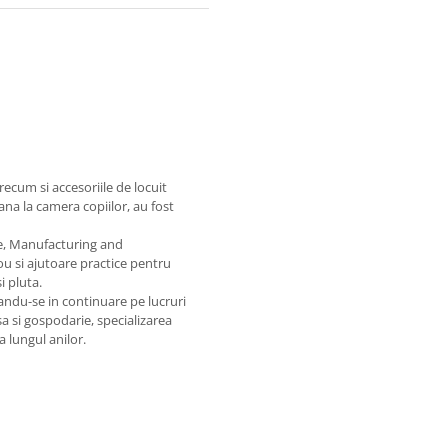
recum si accesoriile de locuit
na la camera copiilor, au fost
te, Manufacturing and
ou si ajutoare practice pentru
i pluta.
ndu-se in continuare pe lucruri
sa si gospodarie, specializarea
 lungul anilor.