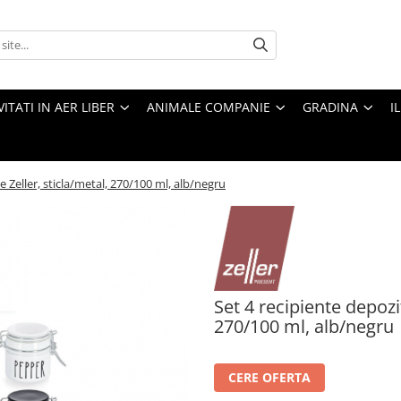
VITATI IN AER LIBER
ANIMALE COMPANIE
GRADINA
I
 Zeller, sticla/metal, 270/100 ml, alb/negru
Set 4 recipiente depozi
270/100 ml, alb/negru
CERE OFERTA