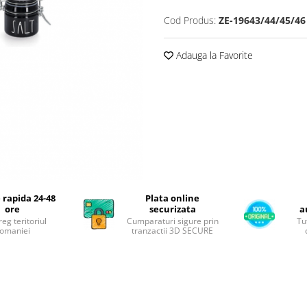
Cod Produs:
ZE-19643/44/45/46
Adauga la Favorite
 rapida 24-48
Plata online
ore
securizata
a
reg teritoriul
Cumparaturi sigure prin
Tu
omaniei
tranzactii 3D SECURE