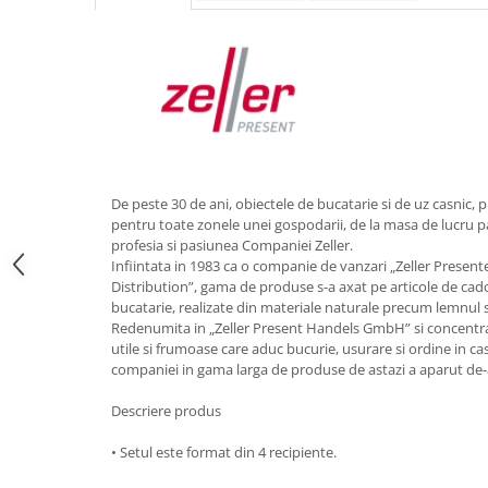
Obiecte mobilier
Accesorii mobilier
Dulapuri
Etajere
Rafturi
Ustensile pentru gatit
Ascutitori cutite
De peste 30 de ani, obiectele de bucatarie si de uz casnic, p
Cutite
pentru toate zonele unei gospodarii, de la masa de lucru pa
Decojitoare fructe si legume
profesia si pasiunea Companiei Zeller.
Foarfece alimentare
Infiintata in 1983 ca o companie de vanzari „Zeller Presen
Distribution”, gama de produse s-a axat pe articole de cad
Mojare
bucatarie, realizate din materiale naturale precum lemnul s
Perii si bureti
Redenumita in „Zeller Present Handels GmbH” si concentra
utile si frumoase care aduc bucurie, usurare si ordine in ca
Polonice, clesti, spatule, linguri
companiei in gama larga de produse de astazi a aparut de-a
Prese, tocatoare si feliatoare
alimente
Descriere produs
Razatori
• Setul este format din 4 recipiente.
Seturi ustensile bucatarie
Site