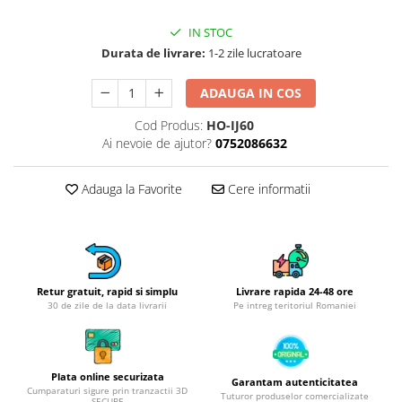
Obiecte mobilier
Accesorii mobilier
IN STOC
Dulapuri
Durata de livrare:
1-2 zile lucratoare
Etajere
ADAUGA IN COS
Rafturi
Ustensile pentru gatit
Cod Produs:
HO-IJ60
Ai nevoie de ajutor?
0752086632
Ascutitori cutite
Cutite
Adauga la Favorite
Cere informatii
Decojitoare fructe si legume
Foarfece alimentare
Mojare
Perii si bureti
Polonice, clesti, spatule, linguri
Retur gratuit, rapid si simplu
Livrare rapida 24-48 ore
30 de zile de la data livrarii
Pe intreg teritoriul Romaniei
Prese, tocatoare si feliatoare
alimente
Razatori
Seturi ustensile bucatarie
Plata online securizata
Garantam autenticitatea
Cumparaturi sigure prin tranzactii 3D
Tuturor produselor comercializate
Site
SECURE