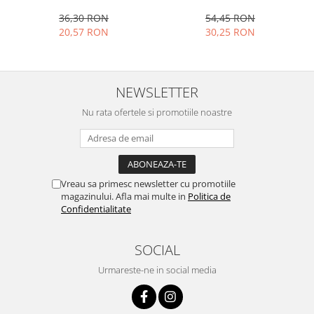
13x10x4 cm, 130 ml, rotund
cm, maro
54,45 RON
36,30 RON
30,25 RON
20,57 RON
NEWSLETTER
Nu rata ofertele si promotiile noastre
Vreau sa primesc newsletter cu promotiile
magazinului. Afla mai multe in
Politica de
Confidentialitate
SOCIAL
Urmareste-ne in social media