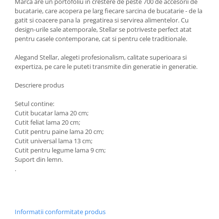
Marca are un portofoliu in crestere de peste 700 de accesorii de
bucatarie, care acopera pe larg fiecare sarcina de bucatarie - de la
Oale si cratite
gatit si coacere pana la pregatirea si servirea alimentelor. Cu
Tavi copt
design-urile sale atemporale, Stellar se potriveste perfect atat
Tigai
pentru casele contemporane, cat si pentru cele traditionale.
Vesela si tacamuri
Alegand Stellar, alegeti profesionalism, calitate superioara si
Boluri
expertiza, pe care le puteti transmite din generatie in generatie.
Farfurii
Descriere produs
Scurgatoare vase
Seturi de tacamuri
Setul contine:
Cutit bucatar lama 20 cm;
Suporturi pentru tacamuri
Cutit feliat lama 20 cm;
Cani
Cutit pentru paine lama 20 cm;
Cesti
Cutit universal lama 13 cm;
Cutit pentru legume lama 9 cm;
Pahare
Suport din lemn.
Scrumiere
.
Seturi vesela
Suporturi farfurii
Suporturi pahare, cesti, cani
Informatii conformitate produs
Untiere