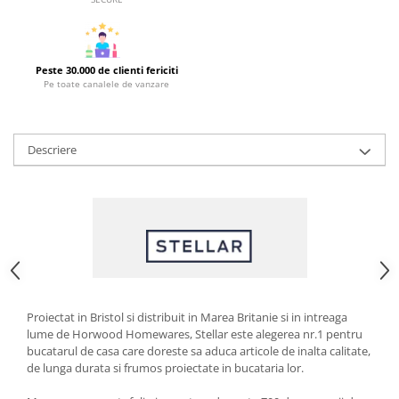
Strecuratori
Tocatoare de bucatarie
Adaptor plita
Peste 30.000 de clienti fericiti
Pe toate canalele de vanzare
Aprinzatoare aragaz
Arzatoare
Cantare de bucatarie
Descriere
Dispesere detergent
Mixere
Odorizant frigider
Pensule bucatarie
Prosoape bucatarie
Seturi cutite
Ustensile de masurat
Proiectat in Bristol si distribuit in Marea Britanie si in intreaga
Ustensile fragezire carne
lume de Horwood Homewares, Stellar este alegerea nr.1 pentru
Ustensile gatire la aburi
bucatarul de casa care doreste sa aduca articole de inalta calitate,
de lunga durata si frumos proiectate in bucataria lor.
Vase pentru gatit
Capace pentru vase