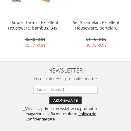
Ustensile cofetarie si patiserie
Ramekin
Set 3 ramekini Excellent
Suport farfurii Excellent
Tavi si forme prajituri
Houseware, portelan,
Houseware, bambus, 34x12
Aparate prajituri
13x10x4 cm, 130 ml, rotund
cm, maro
Facalete
54,45 RON
36,30 RON
30,25 RON
20,57 RON
Forme briose
Lumanari tort
Ornare, insiropare si decorare
prajituri
NEWSLETTER
Portionatoare si feliatoare
Nu rata ofertele si promotiile noastre
Posuri si duiuri
Raclete patiserie
Suporturi prajituri
Tavi detasabile
Vreau sa primesc newsletter cu promotiile
Tavi si forme fursecuri
magazinului. Afla mai multe in
Politica de
Confidentialitate
Ustensile antiaderente
Ustensile de masura