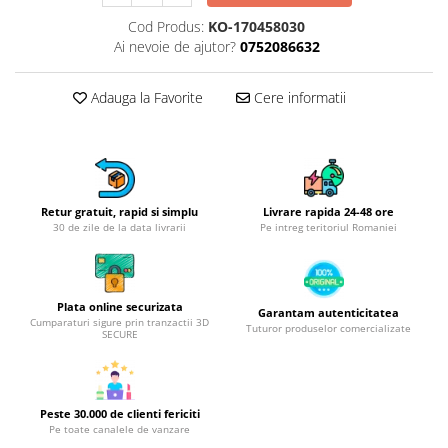
Obiecte mobilier
Cod Produs:
KO-170458030
Accesorii mobilier
Ai nevoie de ajutor?
0752086632
Dulapuri
Etajere
Adauga la Favorite
Cere informatii
Rafturi
Ustensile pentru gatit
Ascutitori cutite
Cutite
Retur gratuit, rapid si simplu
Livrare rapida 24-48 ore
Decojitoare fructe si legume
30 de zile de la data livrarii
Pe intreg teritoriul Romaniei
Foarfece alimentare
Mojare
Perii si bureti
Plata online securizata
Garantam autenticitatea
Polonice, clesti, spatule, linguri
Cumparaturi sigure prin tranzactii 3D
Tuturor produselor comercializate
SECURE
Prese, tocatoare si feliatoare
alimente
Razatori
Peste 30.000 de clienti fericiti
Seturi ustensile bucatarie
Pe toate canalele de vanzare
Site