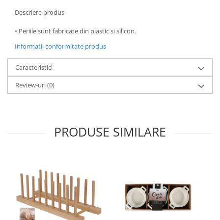
Oale si cratite
Descriere produs
Tavi copt
• Periile sunt fabricate din plastic si silicon.
Tigai
Informatii conformitate produs
Vesela si tacamuri
Boluri
Caracteristici
Farfurii
Review-uri
(0)
Scurgatoare vase
Seturi de tacamuri
Suporturi pentru tacamuri
PRODUSE SIMILARE
Cani
Cesti
Pahare
Scrumiere
Seturi vesela
Suporturi farfurii
Suporturi pahare, cesti, cani
Untiere