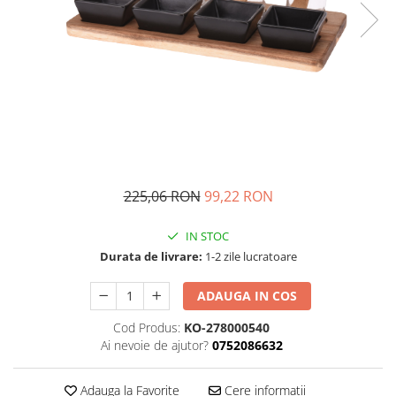
Fructiere si cosuri
Rafturi
Ceasuri decorative
Rucsacuri
Naproane si capace acoperire
Suporturi
Covorase intrare
alimente
Suporturi si rame fotografii
Oliviere si solnite
Odorizante
Platouri servire
Odorizante auto
Suporturi oale
Odorizante camera
Tavi servire
Seturi desen
Seturi servire tapas
Sosiere
225,06 RON
99,22 RON
Suport servetele
Depozitare alimente
IN STOC
Durata de livrare:
1-2 zile lucratoare
Caserole
Cutii Alimentare
ADAUGA IN COS
Cutii pentru paine
Cod Produs:
KO-278000540
Recipiente si borcane
Ai nevoie de ajutor?
0752086632
Organizatoare frigider
Recipiente condimente
Adauga la Favorite
Cere informatii