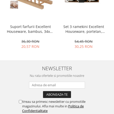
Ustensile cofetarie si patiserie
Ramekin
Tavi si forme prajituri
Set 3 ramekini Excellent
Suport farfurii Excellent
Aparate prajituri
Houseware, portelan,
Houseware, bambus, 34x12
Facalete
13x10x4 cm, 130 ml, rotund
cm, maro
Forme briose
54,45 RON
36,30 RON
30,25 RON
20,57 RON
Lumanari tort
Ornare, insiropare si decorare
prajituri
Portionatoare si feliatoare
NEWSLETTER
Posuri si duiuri
Nu rata ofertele si promotiile noastre
Raclete patiserie
Suporturi prajituri
Tavi detasabile
Tavi si forme fursecuri
Vreau sa primesc newsletter cu promotiile
Ustensile antiaderente
magazinului. Afla mai multe in
Politica de
Confidentialitate
Ustensile de masura