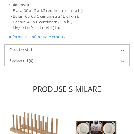
• Dimensiuni:
Oale si cratite
- Placa 30 x 15 x 1.5 centimetri ( L x l x h );
Tavi copt
- Boluri: 6 x 6 x 5 centimetru ( L x l x h );
- Pahare: 4.5 x 6 centimetri ( D x h );
Tigai
- Lingurite: 9 centimetri ( L ).
Vesela si tacamuri
Informatii conformitate produs
Boluri
Farfurii
Caracteristici
Scurgatoare vase
Review-uri
(0)
Seturi de tacamuri
Suporturi pentru tacamuri
Cani
Cesti
PRODUSE SIMILARE
Pahare
Scrumiere
Seturi vesela
Suporturi farfurii
Suporturi pahare, cesti, cani
Untiere