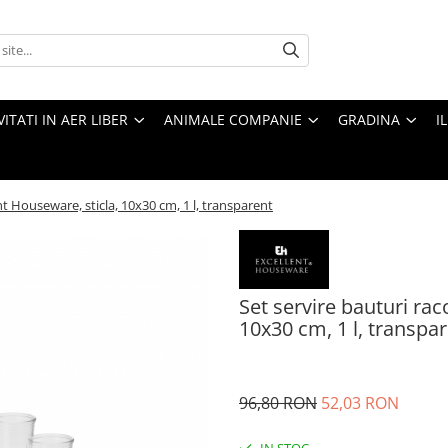
VITATI IN AER LIBER
ANIMALE COMPANIE
GRADINA
I
nt Houseware, sticla, 10x30 cm, 1 l, transparent
Set servire bauturi rac
10x30 cm, 1 l, transpa
96,80 RON
52,03 RON
IN STOC