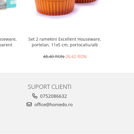
Set 2 ramekini Excellent Houseware,
Platou bra
ouseware,
portelan, 11x5 cm, portocaliu/alb
le
sparent
48,40 RON
26,62 RON
4
SUPORT CLIENTI
0752086632
office@homedo.ro