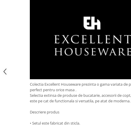
Obiecte mobilier
Accesorii mobilier
Dulapuri
Etajere
Rafturi
Ustensile pentru gatit
Ascutitori cutite
Cutite
Decojitoare fructe si legume
Foarfece alimentare
Mojare
Colectia Excellent Houseware prezinta o gama variata de 
Perii si bureti
perfect pentru orice masa .
Polonice, clesti, spatule, linguri
Selectia extinsa de produse de bucatarie, accesorii de copt, 
este pe cat de functionala si versatila, pe atat de moderna
Prese, tocatoare si feliatoare
alimente
Descriere produs
Razatori
Seturi ustensile bucatarie
• Setul este fabricat din sticla.
Site