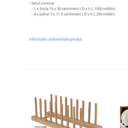
• Setul contine:
Strecuratori
- 1 x Sticla 10 x 30 centimetri ( D x h ), 1000 mililitri;
- 4 x pahar 7 x 11.5 centimetri ( D x h ), 250 mililitri.
Tocatoare de bucatarie
Adaptor plita
Aprinzatoare aragaz
Arzatoare
Informatii conformitate produs
Cantare de bucatarie
Dispesere detergent
Mixere
Odorizant frigider
Pensule bucatarie
Prosoape bucatarie
Seturi cutite
Ustensile de masurat
Ustensile fragezire carne
Ustensile gatire la aburi
Vase pentru gatit
Capace pentru vase