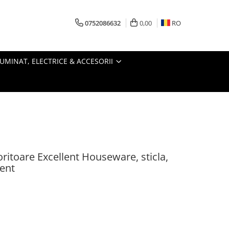
0752086632
0,00
RO
LUMINAT, ELECTRICE & ACCESORII
oritoare Excellent Houseware, sticla,
rent