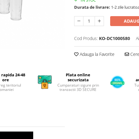
Durata de livrare:
1-2 zile lucrato
ADAUG
Cod Produs:
KO-DC1000580
A
Adauga la Favorite
Cere 
 rapida 24-48
Plata online
ore
securizata
a
reg teritoriul
Cumparaturi sigure prin
Tu
omaniei
tranzactii 3D SECURE