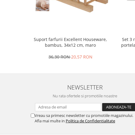
Oale si cratite
Tavi copt
Tigai
Vesela si tacamuri
Set 3 
Suport farfurii Excellent Houseware,
Boluri
portel
bambus, 34x12 cm, maro
Farfurii
Scurgatoare vase
36,30 RON
20,57 RON
Seturi de tacamuri
Suporturi pentru tacamuri
Cani
NEWSLETTER
Cesti
Pahare
Nu rata ofertele si promotiile noastre
Scrumiere
Seturi vesela
Vreau sa primesc newsletter cu promotiile magazinului.
Suporturi farfurii
Afla mai multe in
Politica de Confidentialitate
Suporturi pahare, cesti, cani
Untiere