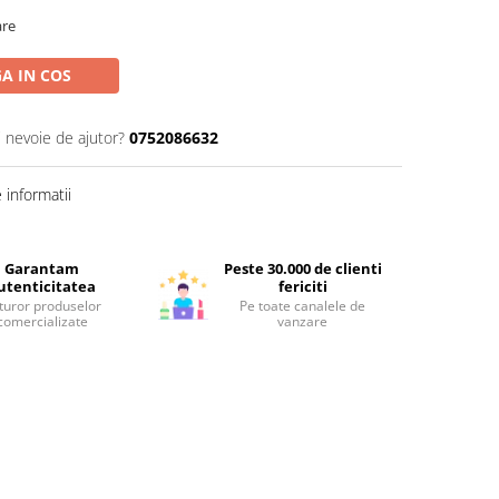
are
A IN COS
i nevoie de ajutor?
0752086632
informatii
Garantam
Peste 30.000 de clienti
utenticitatea
fericiti
turor produselor
Pe toate canalele de
comercializate
vanzare