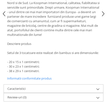
Nord si de Sud. La Koopman International, calitatea, fiabilitatea si
Strecuratori
serviciile sunt primordiale. Drept urmare, Koopman International
Tocatoare de bucatarie
- unul dintre cei mai mari importatori din Europa - a devenit un
partener de mare incredere furnizand produse unei game largi
Adaptor plita
de comercianti cu amanuntul, cum ar fi supermarketuri,
Aprinzatoare aragaz
magazine de bricolaj, centre de gradina si magazine. Mai mult de
atat, portofoliul de clienti contine multe dintre cele mai mari
Arzatoare
multinationale din lume!
Cantare de bucatarie
Dispesere detergent
Descriere produs
Mixere
Setul de 3 tocatoare este realizat din bambus si are dimensiunile:
Odorizant frigider
Pensule bucatarie
- 20 x 15 x 1 centimetri;
- 30 x 23 x 1 centimetri;
Prosoape bucatarie
- 38 x 29 x 1 centimetri.
Seturi cutite
Informatii conformitate produs
Ustensile de masurat
Ustensile fragezire carne
Caracteristici
Ustensile gatire la aburi
Review-uri
(0)
Vase pentru gatit
Capace pentru vase