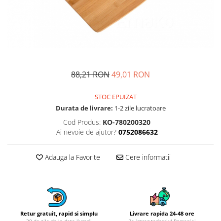
Fructiere si cosuri
Rafturi
Ceasuri decorative
Rucsacuri
Naproane si capace acoperire
Suporturi
Covorase intrare
alimente
Suporturi si rame fotografii
Oliviere si solnite
Odorizante
Platouri servire
Odorizante auto
Suporturi oale
Odorizante camera
88,21 RON
49,01 RON
Tavi servire
Seturi desen
Seturi servire tapas
STOC EPUIZAT
Sosiere
Durata de livrare:
1-2 zile lucratoare
Suport servetele
Cod Produs:
KO-780200320
Depozitare alimente
Ai nevoie de ajutor?
0752086632
Caserole
Cutii Alimentare
Adauga la Favorite
Cere informatii
Cutii pentru paine
Recipiente si borcane
Organizatoare frigider
Recipiente condimente
Retur gratuit, rapid si simplu
Livrare rapida 24-48 ore