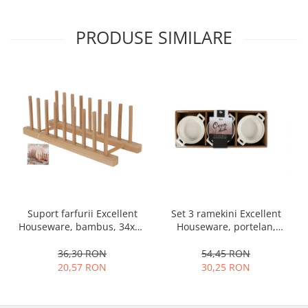
Oale si cratite
PRODUSE SIMILARE
Tavi copt
Tigai
Vesela si tacamuri
Boluri
Farfurii
Scurgatoare vase
Seturi de tacamuri
Suporturi pentru tacamuri
Cani
Cesti
Set 3 ramekini Excellent
Suport farfurii Excellent
Pahare
Houseware, portelan,
Houseware, bambus, 34x12
Scrumiere
13x10x4 cm, 130 ml, rotund
cm, maro
Seturi vesela
54,45 RON
36,30 RON
30,25 RON
20,57 RON
Suporturi farfurii
Suporturi pahare, cesti, cani
Untiere