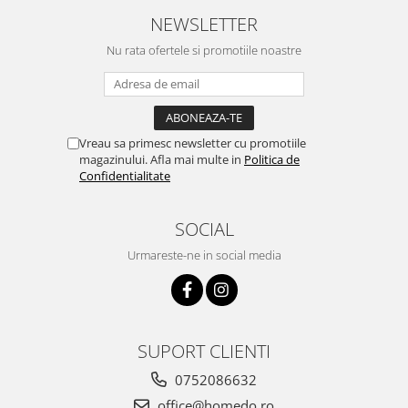
NEWSLETTER
Ustensile cofetarie si patiserie
Ramekin
Nu rata ofertele si promotiile noastre
Tavi si forme prajituri
Aparate prajituri
Facalete
Vreau sa primesc newsletter cu promotiile
Forme briose
magazinului. Afla mai multe in
Politica de
Lumanari tort
Confidentialitate
Ornare, insiropare si decorare
prajituri
SOCIAL
Portionatoare si feliatoare
Urmareste-ne in social media
Posuri si duiuri
Raclete patiserie
Suporturi prajituri
Tavi detasabile
SUPORT CLIENTI
Tavi si forme fursecuri
Ustensile antiaderente
0752086632
Ustensile de masura
office@homedo.ro