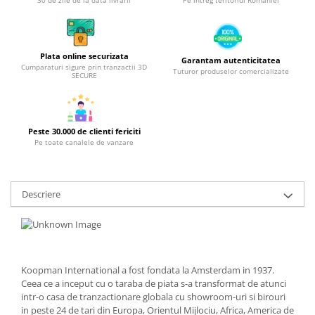
Obiecte mobilier
30 de zile de la data livrarii
Pe intreg teritoriul Romaniei
Accesorii mobilier
Dulapuri
Plata online securizata
Etajere
Garantam autenticitatea
Cumparaturi sigure prin tranzactii 3D
Tuturor produselor comercializate
Rafturi
SECURE
Ustensile pentru gatit
Ascutitori cutite
Peste 30.000 de clienti fericiti
Cutite
Pe toate canalele de vanzare
Decojitoare fructe si legume
Foarfece alimentare
Mojare
Descriere
Perii si bureti
Polonice, clesti, spatule, linguri
Prese, tocatoare si feliatoare
alimente
Koopman International a fost fondata la Amsterdam in 1937.
Razatori
Ceea ce a inceput cu o taraba de piata s-a transformat de atunci
Seturi ustensile bucatarie
intr-o casa de tranzactionare globala cu showroom-uri si birouri
in peste 24 de tari din Europa, Orientul Mijlociu, Africa, America de
Site