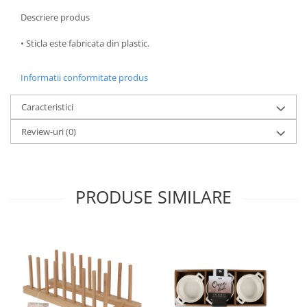
Oale si cratite
Descriere produs
Tavi copt
• Sticla este fabricata din plastic.
Tigai
Vesela si tacamuri
Informatii conformitate produs
Boluri
Caracteristici
Farfurii
Scurgatoare vase
Review-uri
(0)
Seturi de tacamuri
Suporturi pentru tacamuri
Cani
PRODUSE SIMILARE
Cesti
Pahare
Scrumiere
Seturi vesela
Suporturi farfurii
Suporturi pahare, cesti, cani
Untiere