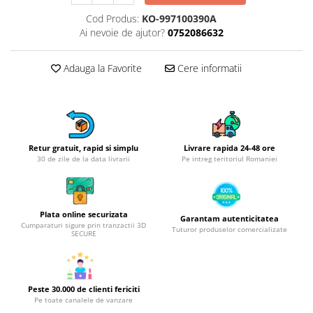
Obiecte mobilier
Cod Produs:
KO-997100390A
Accesorii mobilier
Ai nevoie de ajutor?
0752086632
Dulapuri
Etajere
Adauga la Favorite
Cere informatii
Rafturi
Ustensile pentru gatit
Ascutitori cutite
Cutite
Retur gratuit, rapid si simplu
Livrare rapida 24-48 ore
Decojitoare fructe si legume
30 de zile de la data livrarii
Pe intreg teritoriul Romaniei
Foarfece alimentare
Mojare
Perii si bureti
Plata online securizata
Garantam autenticitatea
Polonice, clesti, spatule, linguri
Cumparaturi sigure prin tranzactii 3D
Tuturor produselor comercializate
SECURE
Prese, tocatoare si feliatoare
alimente
Razatori
Peste 30.000 de clienti fericiti
Seturi ustensile bucatarie
Pe toate canalele de vanzare
Site