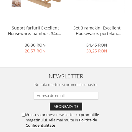
Ustensile cofetarie si patiserie
Ramekin
Tavi si forme prajituri
Set 3 ramekini Excellent
Suport farfurii Excellent
Aparate prajituri
Houseware, portelan,
Houseware, bambus, 34x12
Facalete
13x10x4 cm, 130 ml, rotund
cm, maro
54,45 RON
36,30 RON
Forme briose
30,25 RON
20,57 RON
Lumanari tort
Ornare, insiropare si decorare
prajituri
NEWSLETTER
Portionatoare si feliatoare
Posuri si duiuri
Nu rata ofertele si promotiile noastre
Raclete patiserie
Suporturi prajituri
Tavi detasabile
Tavi si forme fursecuri
Vreau sa primesc newsletter cu promotiile
magazinului. Afla mai multe in
Politica de
Ustensile antiaderente
Confidentialitate
Ustensile de masura