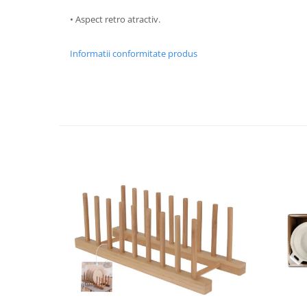
Strecuratori
• Aspect retro atractiv.
Tocatoare de bucatarie
Adaptor plita
Informatii conformitate produs
Aprinzatoare aragaz
Arzatoare
Cantare de bucatarie
Dispesere detergent
Mixere
Odorizant frigider
Pensule bucatarie
Prosoape bucatarie
Seturi cutite
Ustensile de masurat
Ustensile fragezire carne
Ustensile gatire la aburi
Vase pentru gatit
Capace pentru vase