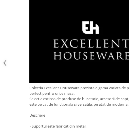
Obiecte mobilier
Accesorii mobilier
Dulapuri
Etajere
Rafturi
Ustensile pentru gatit
Ascutitori cutite
Cutite
Decojitoare fructe si legume
Foarfece alimentare
Mojare
Perii si bureti
Colectia Excellent Houseware prezinta o gama variata de 
Polonice, clesti, spatule, linguri
perfect pentru orice masa .
Selectia extinsa de produse de bucatarie, accesorii de copt, 
Prese, tocatoare si feliatoare
este pe cat de functionala si versatila, pe atat de moderna
alimente
Razatori
Descriere
Seturi ustensile bucatarie
• Suportul este fabricat din metal.
Site