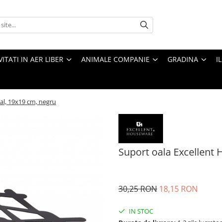
VITATI IN AER LIBER
ANIMALE COMPANIE
GRADINA
I
al, 19x19 cm, negru
Suport oala Excellent
30,25 RON
18,15 RON
IN STOC