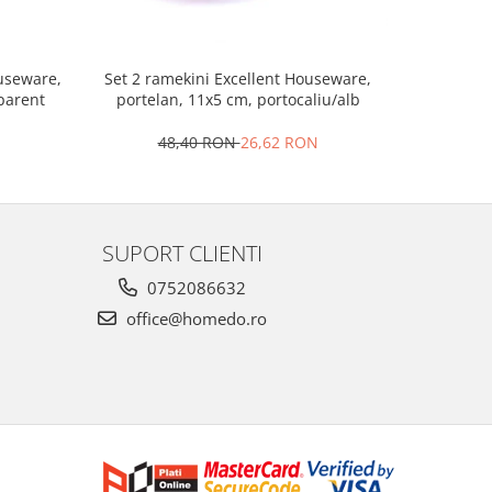
Set 2 ramekini Excellent Houseware,
Platou bra
ouseware,
portelan, 11x5 cm, portocaliu/alb
le
sparent
48,40 RON
26,62 RON
4
SUPORT CLIENTI
0752086632
office@homedo.ro