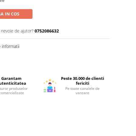
are
A IN COS
i nevoie de ajutor?
0752086632
informatii
Garantam
Peste 30.000 de clienti
utenticitatea
fericiti
turor produselor
Pe toate canalele de
comercializate
vanzare