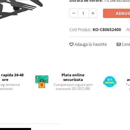
Durata de livrare:
1-2 zile lucrato
ADAUG
Cod Produs:
KO-C80652400
A
Adauga la Favorite
Cere 
 rapida 24-48
Plata online
ore
securizata
a
reg teritoriul
Cumparaturi sigure prin
Tu
omaniei
tranzactii 3D SECURE