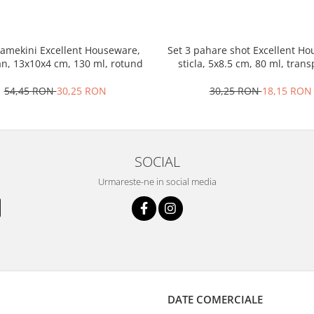
ramekini Excellent Houseware,
Set 3 pahare shot Excellent H
an, 13x10x4 cm, 130 ml, rotund
sticla, 5x8.5 cm, 80 ml, tran
54,45 RON
30,25 RON
30,25 RON
18,15 RON
SOCIAL
Urmareste-ne in social media
DATE COMERCIALE