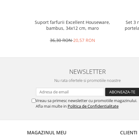
Oale si cratite
Tavi copt
Set 3 
Suport farfurii Excellent Houseware,
Tigai
portel
bambus, 34x12 cm, maro
Vesela si tacamuri
36,30 RON
20,57 RON
Boluri
Farfurii
Scurgatoare vase
Seturi de tacamuri
NEWSLETTER
Suporturi pentru tacamuri
Nu rata ofertele si promotiile noastre
Cani
Cesti
Pahare
Vreau sa primesc newsletter cu promotiile magazinului.
Scrumiere
Afla mai multe in
Politica de Confidentialitate
Seturi vesela
Suporturi farfurii
Suporturi pahare, cesti, cani
MAGAZINUL MEU
CLIENTI
Untiere