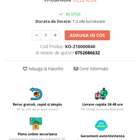
Obiecte mobilier
Accesorii mobilier
IN STOC
Dulapuri
Durata de livrare:
1-2 zile lucratoare
Etajere
Rafturi
ADAUGA IN COS
Ustensile pentru gatit
Cod Produs:
KO-210000840
Ascutitori cutite
Ai nevoie de ajutor?
0752086632
Cutite
Decojitoare fructe si legume
Adauga la Favorite
Cere informatii
Foarfece alimentare
Mojare
Perii si bureti
Polonice, clesti, spatule, linguri
Retur gratuit, rapid si simplu
Livrare rapida 24-48 ore
Prese, tocatoare si feliatoare
30 de zile de la data livrarii
Pe intreg teritoriul Romaniei
alimente
Razatori
Seturi ustensile bucatarie
Plata online securizata
Garantam autenticitatea
Cumparaturi sigure prin tranzactii 3D
Site