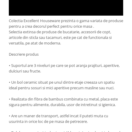
Oale si cratite
Tavi copt
Colectia Excellent Houseware prezinta o gama variata de produse
Tigai
pentru a crea decorul perfect pentru orice masa .
Vesela si tacamuri
Selectia extinsa de produse de bucatarie, accesorii de copt,
articole din sticla sau tacamuri, este pe cat de functionala si
Boluri
versatila, pe atat de moderna.
Farfurii
Scurgatoare vase
Descriere produs
Seturi de tacamuri
• Suportul are 3 niveluri pe care se pot aranja prajituri, aperitive,
Suporturi pentru tacamuri
dulciuri sau fructe.
Cani
• Un bol ceramic situat pe unul dintre etaje creeaza un spatiu
Cesti
ideal pentru sosuri si mici aperitive precum masline sau nuci.
Pahare
• Realizata din fibra de bambus combinata cu metal, placa este
Scrumiere
sigura pentru alimente, durabila, usor de intretinut si igienica.
Seturi vesela
Suporturi farfurii
• Are un maner de transport, astfel incat il puteti muta cu
usurinta in orice loc de pe masa de petrecere.
Suporturi pahare, cesti, cani
Untiere