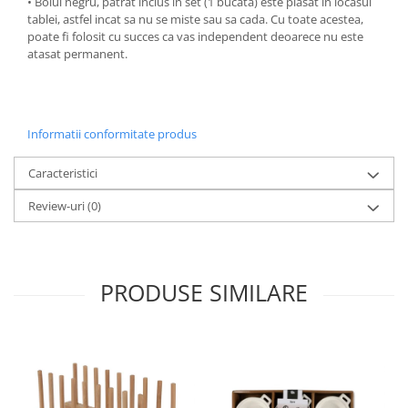
• Bolul negru, patrat inclus in set (1 bucata) este plasat in locasul
tablei, astfel incat sa nu se miste sau sa cada. Cu toate acestea,
Ustensile cofetarie si patiserie
poate fi folosit cu succes ca vas independent deoarece nu este
Ramekin
atasat permanent.
Tavi si forme prajituri
Aparate prajituri
Facalete
Informatii conformitate produs
Forme briose
Lumanari tort
Caracteristici
Ornare, insiropare si decorare
Review-uri
(0)
prajituri
Portionatoare si feliatoare
Posuri si duiuri
Raclete patiserie
PRODUSE SIMILARE
Suporturi prajituri
Tavi detasabile
Tavi si forme fursecuri
Ustensile antiaderente
Ustensile de masura