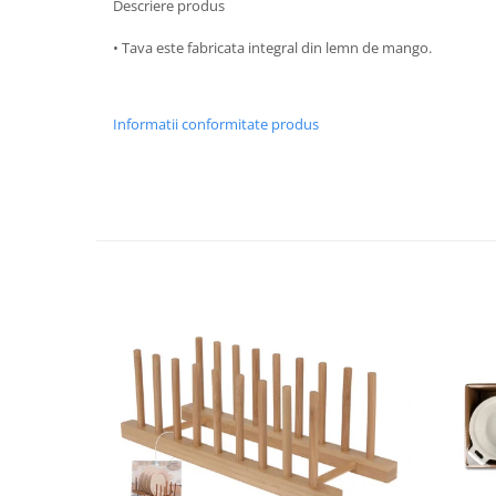
Descriere produs
Strecuratori
• Tava este fabricata integral din lemn de mango.
Tocatoare de bucatarie
Adaptor plita
Aprinzatoare aragaz
Informatii conformitate produs
Arzatoare
Cantare de bucatarie
Dispesere detergent
Mixere
Odorizant frigider
Pensule bucatarie
Prosoape bucatarie
Seturi cutite
Ustensile de masurat
Ustensile fragezire carne
Ustensile gatire la aburi
Vase pentru gatit
Capace pentru vase