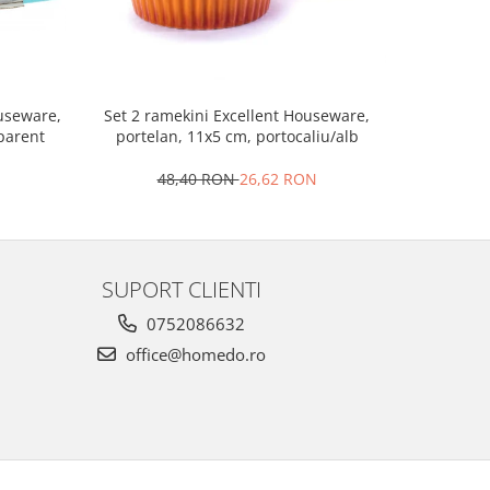
Set 2 ramekini Excellent Houseware,
Platou bra
ouseware,
portelan, 11x5 cm, portocaliu/alb
le
sparent
48,40 RON
26,62 RON
4
SUPORT CLIENTI
0752086632
office@homedo.ro