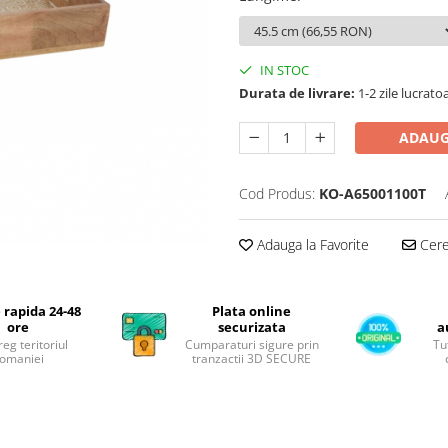
IN STOC
Durata de livrare:
1-2 zile lucrato
ADAUG
Cod Produs:
KO-A65001100T
Adauga la Favorite
Cere 
 rapida 24-48
Plata online
ore
securizata
a
reg teritoriul
Cumparaturi sigure prin
Tu
omaniei
tranzactii 3D SECURE