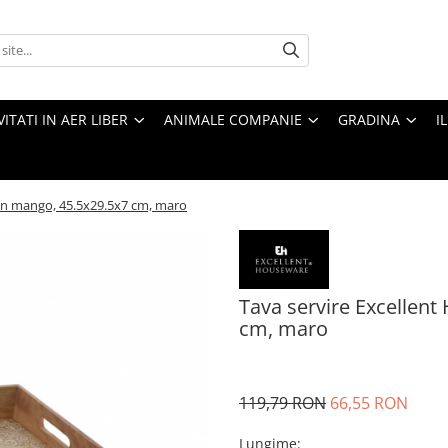
VITATI IN AER LIBER
ANIMALE COMPANIE
GRADINA
I
mn mango, 45.5x29.5x7 cm, maro
Tava servire Excellen
cm, maro
119,79 RON
66,55 RON
Lungime
: