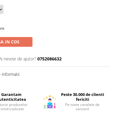
are
A IN COS
Ai nevoie de ajutor?
0752086632
informatii
Garantam
Peste 30.000 de clienti
utenticitatea
fericiti
turor produselor
Pe toate canalele de
comercializate
vanzare