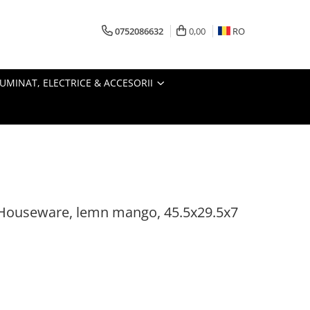
0752086632
0,00
RO
LUMINAT, ELECTRICE & ACCESORII
t Houseware, lemn mango, 45.5x29.5x7