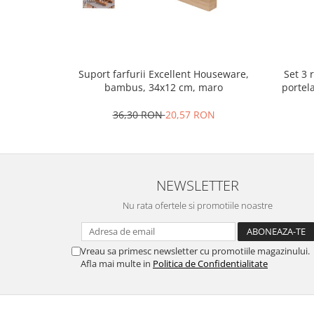
Oale si cratite
Tavi copt
Tigai
Vesela si tacamuri
Set 3 
Suport farfurii Excellent Houseware,
portel
bambus, 34x12 cm, maro
Boluri
Farfurii
36,30 RON
20,57 RON
Scurgatoare vase
Seturi de tacamuri
Suporturi pentru tacamuri
NEWSLETTER
Cani
Cesti
Nu rata ofertele si promotiile noastre
Pahare
Scrumiere
Vreau sa primesc newsletter cu promotiile magazinului.
Seturi vesela
Afla mai multe in
Politica de Confidentialitate
Suporturi farfurii
Suporturi pahare, cesti, cani
Untiere