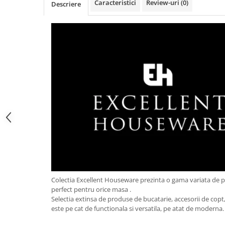
Obiecte mobilier
Caracteristici
Review-uri
(0)
Descriere
Accesorii mobilier
Dulapuri
Etajere
Rafturi
Ustensile pentru gatit
Ascutitori cutite
Cutite
Decojitoare fructe si legume
Foarfece alimentare
Mojare
Perii si bureti
Polonice, clesti, spatule, linguri
Prese, tocatoare si feliatoare
Colectia Excellent Houseware prezinta o gama variata de 
alimente
perfect pentru orice masa .
Razatori
Selectia extinsa de produse de bucatarie, accesorii de copt, 
este pe cat de functionala si versatila, pe atat de moderna
Seturi ustensile bucatarie
Site