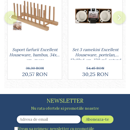
Set 3 ramekini Excellent
Suport farfurii Excellent
Houseware, portelan,
Houseware, bambus, 34x12
13x10x4 cm, 130 ml, rotund
cm, maro
54,45 RON
36,30 RON
30,25 RON
20,57 RON
NEWSLETTER
Nu rata ofertele si promotiile noastre
Vreau sa primesc newsletter cu promotiile