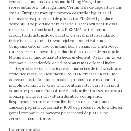
central al companiei este situat in Hong Kong si are
Farfurii
reprezentante in intreaga lume. Terminalele de depozitare din
Scurgatoare vase
Asia si Europa permit optimizarea costurilor logistice si
Seturi de tacamuri
rationalizarea procesului de productie. FISSMAN produce
peste 3000 de produse de bucatarie si accesorii pentru casa,
Suporturi pentru tacamuri
restaurante, cafenele si baruri. FISSMAN este lider in
Cani
productia de ustensile de bucatarie si stabileste standarde
Cesti
inalte in acest domeniu. Avantajul companiei este inovatia.
Pahare
Compania este in mod constant fidela viziunii de a introduce
tot ceea ce este inovat in productia de ustensile de bucatarie.
Scrumiere
Maximizarea functionalitatii fiecarui element. De la infiintarea
Seturi vesela
companiei, standardele de calitate au ramas cele mai inalte.
Suporturi farfurii
Toate produsele sunt fabricate din materiale de inalta calitate,
ecologice si sigure. Designerii FISSMAN creeaza un stil unic
Suporturi pahare, cesti, cani
de recunoscut. Compania produce produse care nu doar isi
Untiere
indeplinesc functiile, ci sunt decoratiuni interioare si un mod
Ustensile cofetarie si patiserie
de auto-exprimare. Cunostintele, abilitatile si persistenta stau
la baza principiilor dezvoltarii durabile a companiei.
Ramekin
Raspunzand cerintelor clientilor in fiecare an, compania
Tavi si forme prajituri
lanseaza pe piata aproximativ 1000 de produse noi. Extinderea
Aparate prajituri
gamei companiei se bazeaza pe cercetari de piata si pe
Facalete
cererea consumatorilor.
Forme briose
Descriere produs