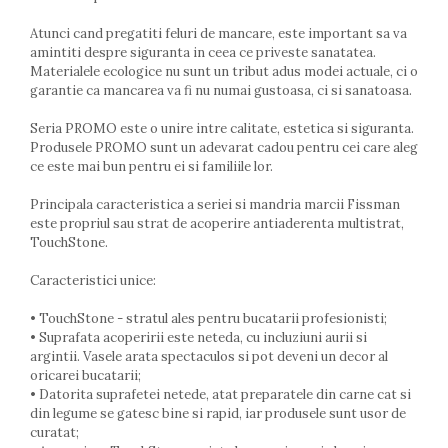
Lumanari tort
Ornare, insiropare si decorare
Atunci cand pregatiti feluri de mancare, este important sa va
prajituri
amintiti despre siguranta in ceea ce priveste sanatatea.
Portionatoare si feliatoare
Materialele ecologice nu sunt un tribut adus modei actuale, ci o
garantie ca mancarea va fi nu numai gustoasa, ci si sanatoasa.
Posuri si duiuri
Raclete patiserie
Seria PROMO este o unire intre calitate, estetica si siguranta.
Suporturi prajituri
Produsele PROMO sunt un adevarat cadou pentru cei care aleg
ce este mai bun pentru ei si familiile lor.
Tavi detasabile
Tavi si forme fursecuri
Principala caracteristica a seriei si mandria marcii Fissman
Ustensile antiaderente
este propriul sau strat de acoperire antiaderenta multistrat,
Ustensile de masura
TouchStone.
Caracteristici unice:
• TouchStone - stratul ales pentru bucatarii profesionisti;
• Suprafata acoperirii este neteda, cu incluziuni aurii si
argintii. Vasele arata spectaculos si pot deveni un decor al
oricarei bucatarii;
• Datorita suprafetei netede, atat preparatele din carne cat si
din legume se gatesc bine si rapid, iar produsele sunt usor de
curatat;