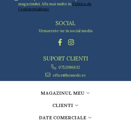
magazinului. Afla mai multe in
Politica de
Confidentialitate
SOCIAL
Urmareste-ne in social media
SUPORT CLIENTI
0752086632
office@homedo.ro
MAGAZINUL MEU
CLIENTI
DATE COMERCIALE