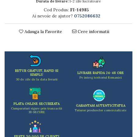
Dulapuri
Durata de livrare:
1-2 zile lucratoare
Etajere
Cod Produs:
FI-14985
Rafturi
Ai nevoie de ajutor?
0752086632
Ustensile pentru gatit
Adauga la Favorite
Cere informatii
Ascutitori cutite
Cutite
Decojitoare fructe si legume
Foarfece alimentare
Mojare
Perii si bureti
RETUR GRATUIT, RAPID SI
LIVRARE RAPIDA 24-48 ORE
SIMPLU
Polonice, clesti, spatule, linguri
Pe intreg teritoriul Romaniei
30 de zile de la data livrarii
Prese, tocatoare si feliatoare alimente
Razatori
Seturi ustensile bucatarie
PLATA ONLINE SECURIZATA
Site
GARANTAM AUTENTICITATEA
Cumparaturi sigure prin tranzactii
Tuturor produselor comercializate
Strecuratori
3D SECURE
Tocatoare de bucatarie
Adaptor plita
Aprinzatoare aragaz
PESTE 30.000 DE CLIENTI