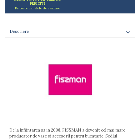
FERICITI
Arzatoare
Pe toate canalele de vanzare
Cantare de bucatarie
Dispesere detergent
Mixere
Descriere
Odorizant frigider
Pensule bucatarie
Prosoape bucatarie
Seturi cutite
Ustensile de masurat
Ustensile fragezire carne
Ustensile gatire la aburi
Vase pentru gatit
Capace pentru vase
Oale si cratite
Tavi copt
Tigai
Vesela si tacamuri
De la infiintarea sa in 2008, FISSMAN a devenit cel mai mare
producator de vase si accesorii pentru bucatarie. Sediul
Boluri