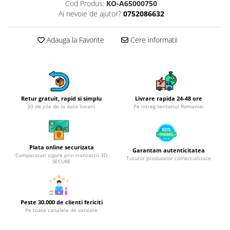
Obiecte mobilier
Cod Produs:
KO-A65000750
Ai nevoie de ajutor?
0752086632
Accesorii mobilier
Dulapuri
Adauga la Favorite
Cere informatii
Etajere
Rafturi
Ustensile pentru gatit
Ascutitori cutite
Cutite
Retur gratuit, rapid si simplu
Livrare rapida 24-48 ore
30 de zile de la data livrarii
Pe intreg teritoriul Romaniei
Decojitoare fructe si legume
Foarfece alimentare
Mojare
Plata online securizata
Garantam autenticitatea
Perii si bureti
Cumparaturi sigure prin tranzactii 3D
Tuturor produselor comercializate
SECURE
Polonice, clesti, spatule, linguri
Prese, tocatoare si feliatoare
alimente
Razatori
Peste 30.000 de clienti fericiti
Pe toate canalele de vanzare
Seturi ustensile bucatarie
Site