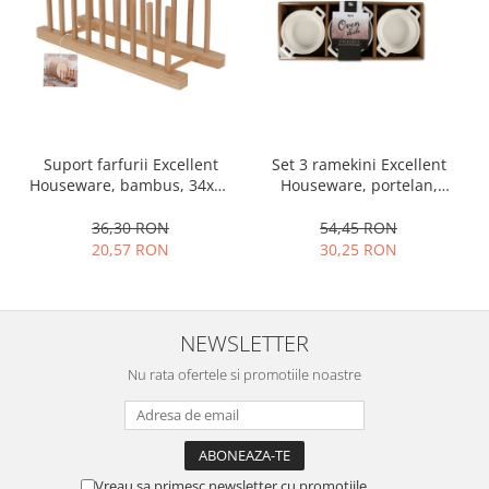
Ustensile cofetarie si patiserie
Ramekin
Tavi si forme prajituri
Aparate prajituri
Facalete
Set 3 ramekini Excellent
Suport farfurii Excellent
Forme briose
Houseware, portelan,
Houseware, bambus, 34x12
Lumanari tort
13x10x4 cm, 130 ml, rotund
cm, maro
54,45 RON
36,30 RON
Ornare, insiropare si decorare
30,25 RON
20,57 RON
prajituri
Portionatoare si feliatoare
Posuri si duiuri
Raclete patiserie
NEWSLETTER
Suporturi prajituri
Nu rata ofertele si promotiile noastre
Tavi detasabile
Tavi si forme fursecuri
Ustensile antiaderente
Ustensile de masura
Vreau sa primesc newsletter cu promotiile