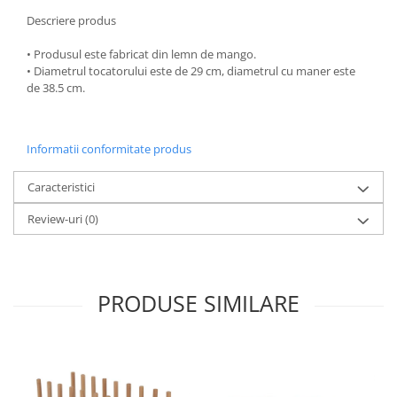
Oale si cratite
Descriere produs
Tavi copt
• Produsul este fabricat din lemn de mango.
Tigai
• Diametrul tocatorului este de 29 cm, diametrul cu maner este
de 38.5 cm.
Vesela si tacamuri
Boluri
Farfurii
Informatii conformitate produs
Scurgatoare vase
Seturi de tacamuri
Caracteristici
Suporturi pentru tacamuri
Review-uri
(0)
Cani
Cesti
Pahare
PRODUSE SIMILARE
Scrumiere
Seturi vesela
Suporturi farfurii
Suporturi pahare, cesti, cani
Untiere