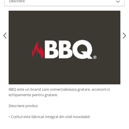
Descriere
Strecuratori
Tocatoare de bucatarie
Adaptor plita
Aprinzatoare aragaz
Arzatoare
Cantare de bucatarie
Dispesere detergent
Mixere
Odorizant frigider
Pensule bucatarie
Prosoape bucatarie
Seturi cutite
BBQ este un brand care comercializeaza gratare, accesorii si
echipamente pentru gratare.
Ustensile de masurat
Ustensile fragezire carne
Descriere produs
Ustensile gatire la aburi
• Cutitul este fabricat integral din otel inoxidabil.
Vase pentru gatit
Capace pentru vase