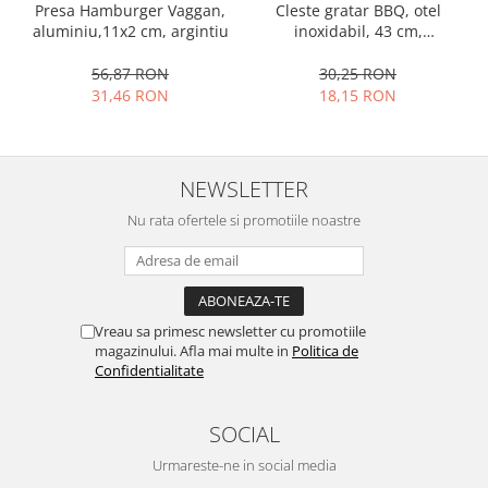
Presa Hamburger Vaggan,
Cleste gratar BBQ, otel
Ustensile cofetarie si patiserie
aluminiu,11x2 cm, argintiu
inoxidabil, 43 cm,
argintiu/negru
Ramekin
56,87 RON
30,25 RON
Tavi si forme prajituri
31,46 RON
18,15 RON
Aparate prajituri
Facalete
Forme briose
NEWSLETTER
Lumanari tort
Nu rata ofertele si promotiile noastre
Ornare, insiropare si decorare
prajituri
Portionatoare si feliatoare
Posuri si duiuri
Vreau sa primesc newsletter cu promotiile
Raclete patiserie
magazinului. Afla mai multe in
Politica de
Suporturi prajituri
Confidentialitate
Tavi detasabile
Tavi si forme fursecuri
SOCIAL
Ustensile antiaderente
Urmareste-ne in social media
Ustensile de masura