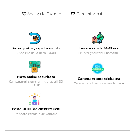
Obiecte mobilier
Accesorii mobilier
Adauga la Favorite
Cere informatii
Dulapuri
Etajere
Rafturi
Ustensile pentru gatit
Retur gratuit, rapid si simplu
Livrare rapida 24-48 ore
Ascutitori cutite
30 de zile de la data livrarii
Pe intreg teritoriul Romaniei
Cutite
Decojitoare fructe si legume
Foarfece alimentare
Plata online securizata
Garantam autenticitatea
Mojare
Cumparaturi sigure prin tranzactii 3D
Tuturor produselor comercializate
SECURE
Perii si bureti
Polonice, clesti, spatule, linguri
Prese, tocatoare si feliatoare
Peste 30.000 de clienti fericiti
alimente
Pe toate canalele de vanzare
Razatori
Seturi ustensile bucatarie
Site