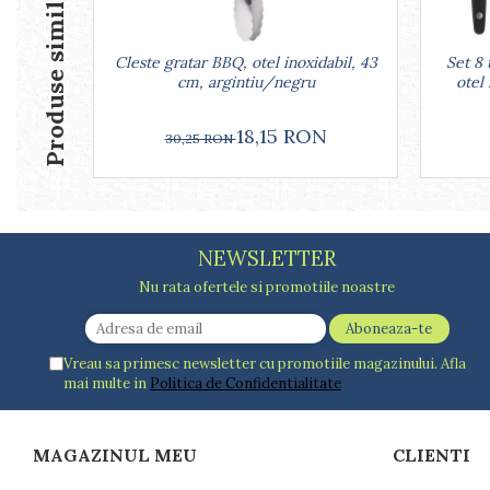
Produse similare
Arzatoare
Cantare de bucatarie
Cleste gratar BBQ, otel inoxidabil, 43
Set 8 
Dispesere detergent
cm, argintiu/negru
otel
Mixere
Odorizant frigider
18,15 RON
30,25 RON
Pensule bucatarie
Prosoape bucatarie
Seturi cutite
Ustensile de masurat
Ustensile fragezire carne
NEWSLETTER
Ustensile gatire la aburi
Nu rata ofertele si promotiile noastre
Vase pentru gatit
Capace pentru vase
Vreau sa primesc newsletter cu promotiile magazinului. Afla
Oale si cratite
mai multe in
Politica de Confidentialitate
Tavi copt
Tigai
Vesela si tacamuri
MAGAZINUL MEU
CLIENTI
Boluri