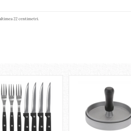
altimea 22 centimetri.