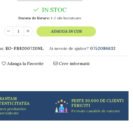
IN STOC
Durata de livrare:
1-2 zile lucratoare
ADAUGA IN COS
s:
KO-FB8200720NL
Ai nevoie de ajutor?
0752086632
Adauga la Favorite
Cere informatii
RANTAM
PESTE 30.000 DE CLIENTI
TENTICITATEA
FERICITI
uror produselor
Pe toate canalele de vanzare
ercializate