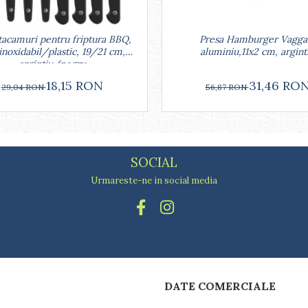
tacamuri pentru friptura BBQ,
Presa Hamburger Vagga
 inoxidabil/plastic, 19/21 cm,
aluminiu,11x2 cm, argint
argintiu/negru
18,15 RON
31,46 RO
29,04 RON
56,87 RON
SOCIAL
Urmareste-ne in social media
DATE COMERCIALE