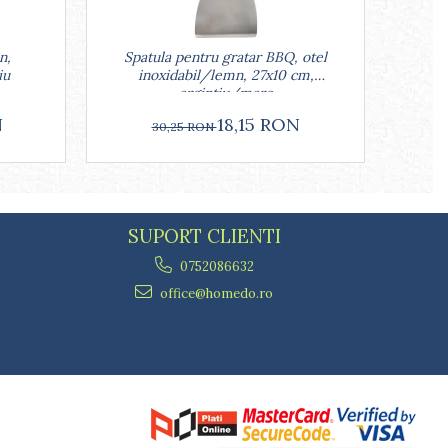
n,
Spatula pentru gratar BBQ, otel
Pe
iu
inoxidabil/lemn, 27x10 cm,
inox
argintiu/maro
N
18,15 RON
30,25 RON
SUPORT CLIENTI
0752086632
office@homedo.ro