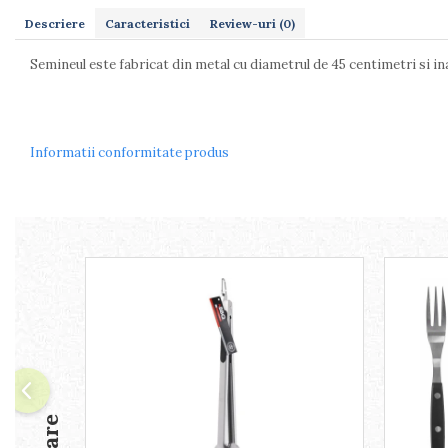
Dulapuri
Etajere
Descriere
Caracteristici
Review-uri
(0)
Rafturi
Semineul este fabricat din metal cu diametrul de 45 centimetri si in
Ustensile pentru gatit
Ascutitori cutite
Cutite
Decojitoare fructe si legume
Informatii conformitate produs
Foarfece alimentare
Mojare
Perii si bureti
Polonice, clesti, spatule, linguri
Prese, tocatoare si feliatoare alimente
Razatori
Seturi ustensile bucatarie
Site
Strecuratori
Tocatoare de bucatarie
Adaptor plita
Aprinzatoare aragaz