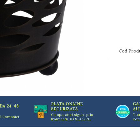
Cod Produ
PLATA ONLINE
GA
DA 24-48
SECURIZATA
AU
Cumparaturi sigure prin
Tut
ul Romaniei
tranzactii 3D SECURE
com