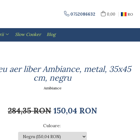
0752086632
0,00
RO
ii
Slow Cooker
Blog
u aer liber Ambiance, metal, 35x45
cm, negru
Ambiance
284,35 RON
150,04 RON
Culoare
: