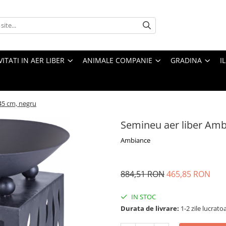
VITATI IN AER LIBER
ANIMALE COMPANIE
GRADINA
I
45 cm, negru
Semineu aer liber Amb
Ambiance
884,51 RON
465,85 RON
IN STOC
Durata de livrare:
1-2 zile lucrato