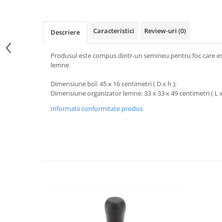
Obiecte mobilier
Accesorii mobilier
Dulapuri
Caracteristici
Review-uri
(0)
Descriere
Etajere
Rafturi
Produsul este compus dintr-un semineu pentru foc care es
lemne.
Ustensile pentru gatit
Ascutitori cutite
Dimensiune bol: 45 x 16 centimetri ( D x h );
Dimensiune organizator lemne: 33 x 33 x 49 centimetri ( L x l
Cutite
Decojitoare fructe si legume
Informatii conformitate produs
Foarfece alimentare
Mojare
Perii si bureti
Polonice, clesti, spatule, linguri
Prese, tocatoare si feliatoare
alimente
Razatori
Seturi ustensile bucatarie
Site