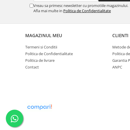
Vreau sa primesc newsletter cu promotiile magazinului.
Oale si cratite
Afla mai multe in
Politica de Confidentialitate
Tavi copt
Tigai
Vesela si tacamuri
MAGAZINUL MEU
CLIENTI
Boluri
Farfurii
Termeni si Conditii
Metode de
Scurgatoare vase
Politica de Confidentialitate
Politica d
Politica de livrare
Garantia 
Seturi de tacamuri
Contact
ANPC
Suporturi pentru tacamuri
Cani
Cesti
Pahare
Scrumiere
Seturi vesela
Suporturi farfurii
Suporturi pahare, cesti, cani
Untiere