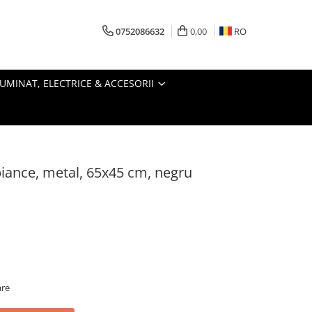
0752086632
0,00
RO
LUMINAT, ELECTRICE & ACCESORII
iance, metal, 65x45 cm, negru
are