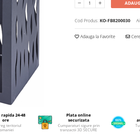
ADAUG
Cod Produs:
KO-FB8200030
A
Adauga la Favorite
Cere 
 rapida 24-48
Plata online
ore
securizata
a
reg teritoriul
Cumparaturi sigure prin
Tu
omaniei
tranzactii 3D SECURE