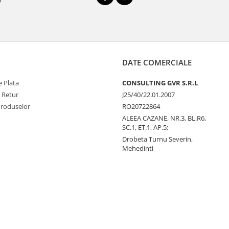
DATE COMERCIALE
 Plata
CONSULTING GVR S.R.L
e Retur
J25/40/22.01.2007
Produselor
RO20722864
ALEEA CAZANE, NR.3, BL.R6,
SC.1, ET.1, AP.5;
Drobeta Turnu Severin,
Mehedinti