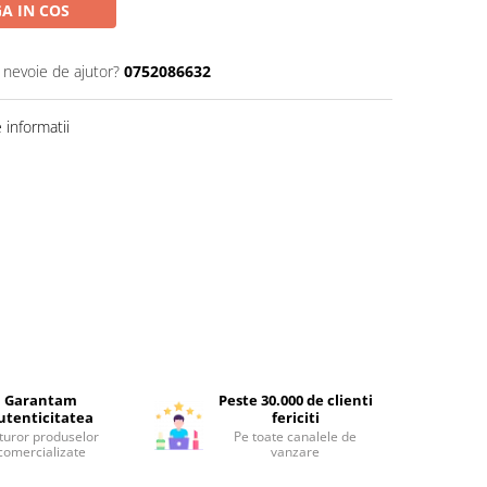
A IN COS
i nevoie de ajutor?
0752086632
informatii
Garantam
Peste 30.000 de clienti
utenticitatea
fericiti
turor produselor
Pe toate canalele de
comercializate
vanzare