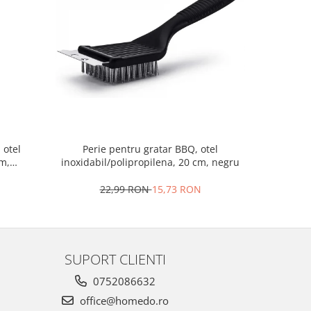
 otel
Perie pentru gratar BBQ, otel
Set 8 taca
m,
inoxidabil/polipropilena, 20 cm, negru
inoxi
22,99 RON
15,73 RON
2
SUPORT CLIENTI
0752086632
office@homedo.ro