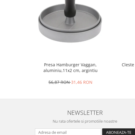
Strecuratori
Tocatoare de bucatarie
Adaptor plita
Aprinzatoare aragaz
Arzatoare
Cantare de bucatarie
Dispesere detergent
Mixere
Presa Hamburger Vaggan,
Cleste
Odorizant frigider
aluminiu,11x2 cm, argintiu
Pensule bucatarie
56,87 RON
31,46 RON
Prosoape bucatarie
Seturi cutite
Ustensile de masurat
Ustensile fragezire carne
NEWSLETTER
Ustensile gatire la aburi
Nu rata ofertele si promotiile noastre
Vase pentru gatit
Capace pentru vase