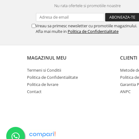
Nu rata ofertele si promotiile noastre
Ustensile cofetarie si patiserie
Ramekin
Tavi si forme prajituri
Vreau sa primesc newsletter cu promotiile magazinului.
Afla mai multe in
Politica de Confidentialitate
Aparate prajituri
Facalete
Forme briose
Lumanari tort
MAGAZINUL MEU
CLIENTI
Ornare, insiropare si decorare
Termeni si Conditii
Metode de
prajituri
Politica de Confidentialitate
Politica d
Portionatoare si feliatoare
Politica de livrare
Garantia 
Posuri si duiuri
Contact
ANPC
Raclete patiserie
Suporturi prajituri
Tavi detasabile
Tavi si forme fursecuri
Ustensile antiaderente
Ustensile de masura