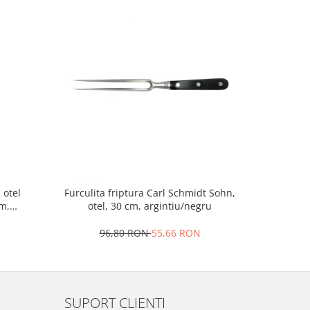
 otel
Furculita friptura Carl Schmidt Sohn,
Perie
m,
otel, 30 cm, argintiu/negru
inoxidabi
96,80 RON
55,66 RON
2
SUPORT CLIENTI