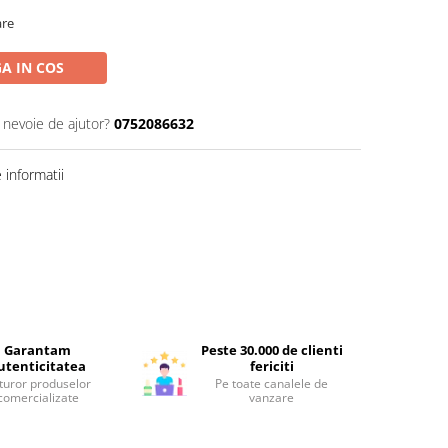
are
A IN COS
i nevoie de ajutor?
0752086632
informatii
Garantam
Peste 30.000 de clienti
utenticitatea
fericiti
turor produselor
Pe toate canalele de
comercializate
vanzare