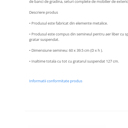
de banci de gradina, seturi complete de mobilier de exterior
Strecuratori
Descriere produs
Tocatoare de bucatarie
Adaptor plita
• Produsul este fabricat din elemente metalice.
Aprinzatoare aragaz
• Produsul este compus din semineul pentru aer liber cu s
Arzatoare
gratar suspendat.
Cantare de bucatarie
• Dimensiune semineu: 60 x 39.5 cm (D x h ).
Dispesere detergent
Mixere
• Inaltime totala cu tot cu gratarul suspendat 127 cm.
Odorizant frigider
Pensule bucatarie
Informatii conformitate produs
Prosoape bucatarie
Seturi cutite
Ustensile de masurat
Ustensile fragezire carne
Ustensile gatire la aburi
Vase pentru gatit
Capace pentru vase