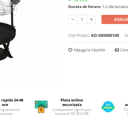
IN STOC
Durata de livrare:
1-2 zile lucrato
ADAUG
Cod Produs:
KO-X85000100
A
Adauga la Favorite
Cere 
 rapida 24-48
Plata online
ore
securizata
a
reg teritoriul
Cumparaturi sigure prin
Tu
omaniei
tranzactii 3D SECURE