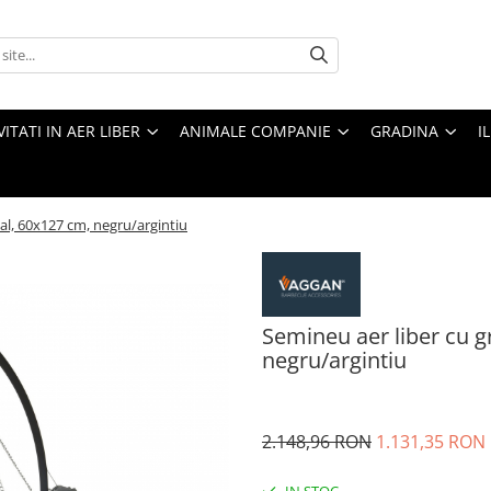
VITATI IN AER LIBER
ANIMALE COMPANIE
GRADINA
I
al, 60x127 cm, negru/argintiu
Semineu aer liber cu g
negru/argintiu
2.148,96 RON
1.131,35 RON