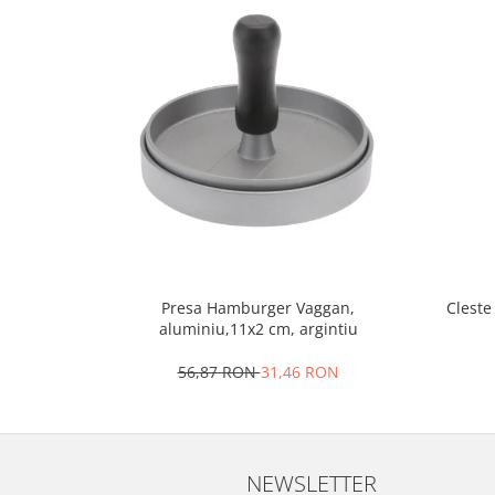
Oale si cratite
Tavi copt
Tigai
Vesela si tacamuri
Boluri
Farfurii
Scurgatoare vase
Seturi de tacamuri
Suporturi pentru tacamuri
Cani
Presa Hamburger Vaggan,
Cleste
Cesti
aluminiu,11x2 cm, argintiu
Pahare
56,87 RON
31,46 RON
Scrumiere
Seturi vesela
Suporturi farfurii
Suporturi pahare, cesti, cani
NEWSLETTER
Untiere