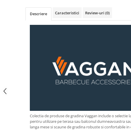
Obiecte mobilier
Accesorii mobilier
Caracteristici
Review-uri
(0)
Descriere
Dulapuri
Etajere
Rafturi
Ustensile pentru gatit
Ascutitori cutite
Cutite
Decojitoare fructe si legume
Foarfece alimentare
Mojare
Perii si bureti
Polonice, clesti, spatule, linguri
Prese, tocatoare si feliatoare
alimente
Razatori
Colectia de produse de gradina Vaggan include o selectie l
pentru utilizare pe terasa sau balconul dumneavoastra sa
Seturi ustensile bucatarie
langa mese si scaune de gradina robuste si confortabile in di
Site