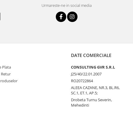
Urmareste-ne in social media
DATE COMERCIALE
 Plata
CONSULTING GVR S.R.L
e Retur
J25/40/22.01.2007
Produselor
RO20722864
ALEEA CAZANE, NR.3, BL.R6,
SC.1, ET.1, AP.5;
Drobeta Turnu Severin,
Mehedinti