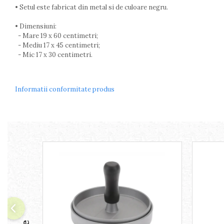
• Setul este fabricat din metal si de culoare negru.
Arzatoare
Cantare de bucatarie
• Dimensiuni:
Dispesere detergent
- Mare 19 x 60 centimetri;
Mixere
- Mediu 17 x 45 centimetri;
- Mic 17 x 30 centimetri.
Odorizant frigider
Pensule bucatarie
Prosoape bucatarie
Informatii conformitate produs
Seturi cutite
Ustensile de masurat
Ustensile fragezire carne
Ustensile gatire la aburi
Vase pentru gatit
Capace pentru vase
Oale si cratite
Tavi copt
Tigai
Vesela si tacamuri
Boluri