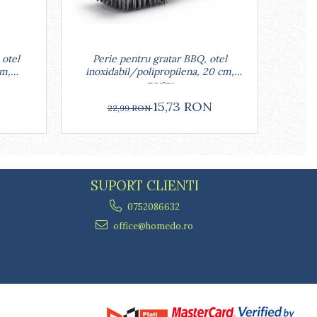
Perie pentru gratar BBQ, otel
 otel
Set 8
inoxidabil/polipropilena, 20 cm,
cm,
otel
negru
15,73 RON
N
22,99 RON
SUPORT CLIENTI
0752086632
office@homedo.ro