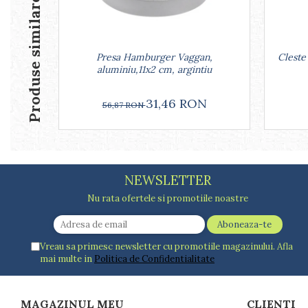
Produse similare
Farfurii
Scurgatoare vase
Seturi de tacamuri
Presa Hamburger Vaggan,
Cleste 
Suporturi pentru tacamuri
aluminiu,11x2 cm, argintiu
Cani
Cesti
31,46 RON
56,87 RON
Pahare
Scrumiere
Seturi vesela
Suporturi farfurii
Suporturi pahare, cesti, cani
NEWSLETTER
Untiere
Nu rata ofertele si promotiile noastre
Ustensile cofetarie si patiserie
Ramekin
Tavi si forme prajituri
Vreau sa primesc newsletter cu promotiile magazinului. Afla
mai multe in
Politica de Confidentialitate
Aparate prajituri
Facalete
Forme briose
MAGAZINUL MEU
CLIENTI