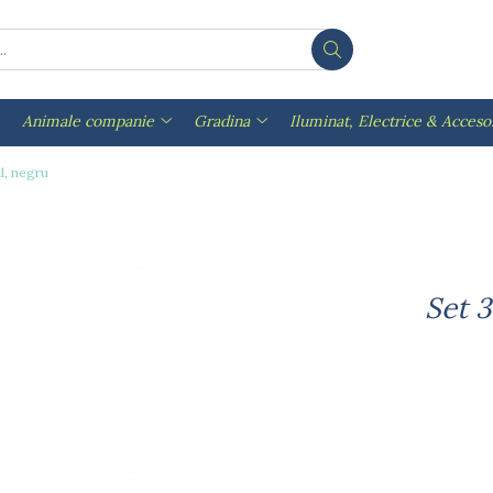
Animale companie
Gradina
Iluminat, Electrice & Accesor
l, negru
Set 3