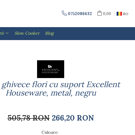
0752086632
0,00
RO
ii
Slow Cooker
Blog
 ghivece flori cu suport Excellent
Houseware, metal, negru
505,78 RON
266,20 RON
Culoare
: