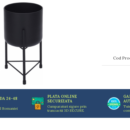
Cod Pro
PLATA ONLINE
GA
DA 24-48
SECURIZATA
AU
Cumparaturi sigure prin
Tut
ul Romaniei
tranzactii 3D SECURE
com