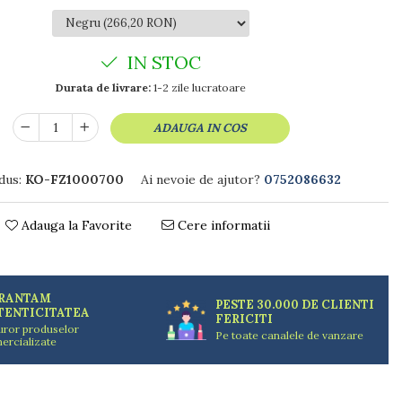
IN STOC
Durata de livrare:
1-2 zile lucratoare
ADAUGA IN COS
dus:
KO-FZ1000700
Ai nevoie de ajutor?
0752086632
Adauga la Favorite
Cere informatii
RANTAM
PESTE 30.000 DE CLIENTI
TENTICITATEA
FERICITI
uror produselor
Pe toate canalele de vanzare
ercializate