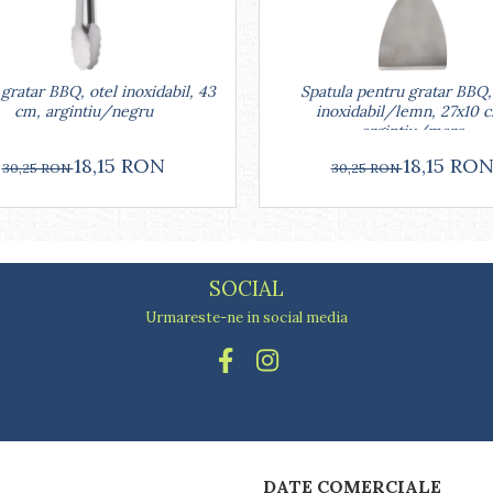
gratar BBQ, otel inoxidabil, 43
Spatula pentru gratar BBQ,
cm, argintiu/negru
inoxidabil/lemn, 27x10 
argintiu/maro
18,15 RON
18,15 RO
30,25 RON
30,25 RON
SOCIAL
Urmareste-ne in social media
DATE COMERCIALE