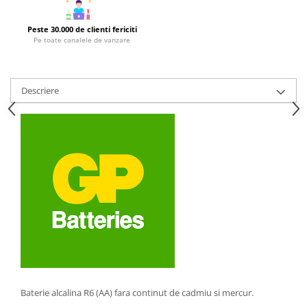
Strecuratori
Peste 30.000 de clienti fericiti
Tocatoare de bucatarie
Pe toate canalele de vanzare
Adaptor plita
Aprinzatoare aragaz
Arzatoare
Descriere
Cantare de bucatarie
Dispesere detergent
Mixere
Odorizant frigider
Pensule bucatarie
Prosoape bucatarie
Seturi cutite
Ustensile de masurat
Ustensile fragezire carne
Ustensile gatire la aburi
Vase pentru gatit
Baterie alcalina R6 (AA) fara continut de cadmiu si mercur.
Capace pentru vase