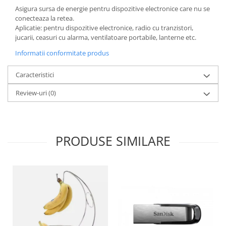
Asigura sursa de energie pentru dispozitive electronice care nu se
Oale si cratite
conecteaza la retea.
Tavi copt
Aplicatie: pentru dispozitive electronice, radio cu tranzistori,
jucarii, ceasuri cu alarma, ventilatoare portabile, lanterne etc.
Tigai
Vesela si tacamuri
Informatii conformitate produs
Boluri
Caracteristici
Farfurii
Scurgatoare vase
Review-uri
(0)
Seturi de tacamuri
Suporturi pentru tacamuri
Cani
PRODUSE SIMILARE
Cesti
Pahare
Scrumiere
Seturi vesela
Suporturi farfurii
Suporturi pahare, cesti, cani
Untiere