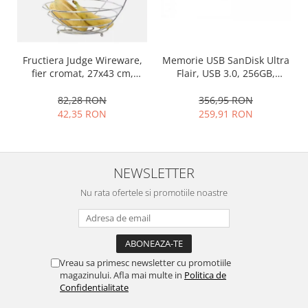
Ustensile cofetarie si patiserie
Ramekin
Tavi si forme prajituri
Fructiera Judge Wireware,
Memorie USB SanDisk Ultra
Aparate prajituri
fier cromat, 27x43 cm,
Flair, USB 3.0, 256GB,
argintiu
argintiu, 150 MB/s
Facalete
82,28 RON
356,95 RON
Forme briose
42,35 RON
259,91 RON
Lumanari tort
Ornare, insiropare si decorare
prajituri
NEWSLETTER
Portionatoare si feliatoare
Nu rata ofertele si promotiile noastre
Posuri si duiuri
Raclete patiserie
Suporturi prajituri
Tavi detasabile
Vreau sa primesc newsletter cu promotiile
Tavi si forme fursecuri
magazinului. Afla mai multe in
Politica de
Ustensile antiaderente
Confidentialitate
Ustensile de masura