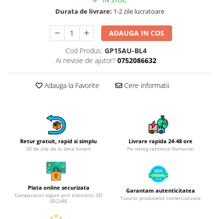
Obiecte mobilier
IN STOC
Durata de livrare:
1-2 zile lucratoare
Accesorii mobilier
Dulapuri
ADAUGA IN COS
Etajere
Cod Produs:
GP15AU-BL4
Rafturi
Ai nevoie de ajutor?
0752086632
Ustensile pentru gatit
Ascutitori cutite
Adauga la Favorite
Cere informatii
Cutite
Decojitoare fructe si legume
Foarfece alimentare
Mojare
Retur gratuit, rapid si simplu
Livrare rapida 24-48 ore
Perii si bureti
30 de zile de la data livrarii
Pe intreg teritoriul Romaniei
Polonice, clesti, spatule, linguri
Prese, tocatoare si feliatoare
alimente
Plata online securizata
Garantam autenticitatea
Razatori
Cumparaturi sigure prin tranzactii 3D
Tuturor produselor comercializate
SECURE
Seturi ustensile bucatarie
Site