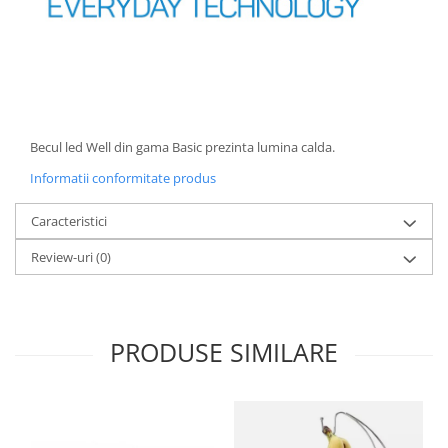
Oale si cratite
Tavi copt
Tigai
Vesela si tacamuri
Boluri
Becul led Well din gama Basic prezinta lumina calda.
Farfurii
Informatii conformitate produs
Scurgatoare vase
Seturi de tacamuri
Caracteristici
Suporturi pentru tacamuri
Review-uri
(0)
Cani
Cesti
Pahare
Scrumiere
PRODUSE SIMILARE
Seturi vesela
Suporturi farfurii
Suporturi pahare, cesti, cani
Untiere