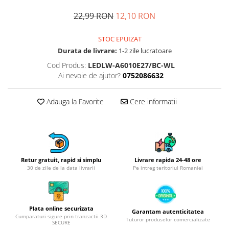
Obiecte mobilier
22,99 RON
12,10 RON
Accesorii mobilier
Dulapuri
STOC EPUIZAT
Etajere
Durata de livrare:
1-2 zile lucratoare
Rafturi
Cod Produs:
LEDLW-A6010E27/BC-WL
Ustensile pentru gatit
Ai nevoie de ajutor?
0752086632
Ascutitori cutite
Cutite
Adauga la Favorite
Cere informatii
Decojitoare fructe si legume
Foarfece alimentare
Mojare
Perii si bureti
Retur gratuit, rapid si simplu
Livrare rapida 24-48 ore
Polonice, clesti, spatule, linguri
30 de zile de la data livrarii
Pe intreg teritoriul Romaniei
Prese, tocatoare si feliatoare
alimente
Razatori
Plata online securizata
Garantam autenticitatea
Seturi ustensile bucatarie
Cumparaturi sigure prin tranzactii 3D
Tuturor produselor comercializate
SECURE
Site