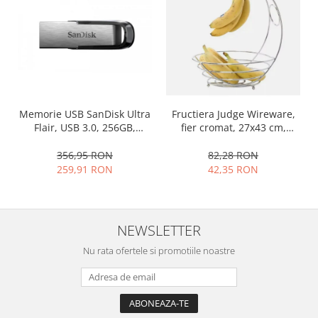
Ustensile cofetarie si patiserie
Ramekin
Tavi si forme prajituri
Aparate prajituri
Facalete
Forme briose
Fructiera Judge Wireware,
Memorie USB SanDisk Ultra
fier cromat, 27x43 cm,
Flair, USB 3.0, 256GB,
Lumanari tort
argintiu
argintiu, 150 MB/s
Ornare, insiropare si decorare
82,28 RON
356,95 RON
prajituri
42,35 RON
259,91 RON
Portionatoare si feliatoare
Posuri si duiuri
Raclete patiserie
NEWSLETTER
Suporturi prajituri
Nu rata ofertele si promotiile noastre
Tavi detasabile
Tavi si forme fursecuri
Ustensile antiaderente
Ustensile de masura