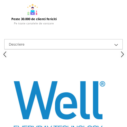
Strecuratori
Tocatoare de bucatarie
Peste 30.000 de clienti fericiti
Adaptor plita
Pe toate canalele de vanzare
Aprinzatoare aragaz
Arzatoare
Cantare de bucatarie
Descriere
Dispesere detergent
Mixere
Odorizant frigider
Pensule bucatarie
Prosoape bucatarie
Seturi cutite
Ustensile de masurat
Ustensile fragezire carne
Ustensile gatire la aburi
Vase pentru gatit
Capace pentru vase