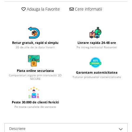
Obiecte mobilier
Adauga la Favorite
Cere informatii
Accesorii mobilier
Dulapuri
Etajere
Rafturi
Ustensile pentru gatit
Retur gratuit, rapid si simplu
Livrare rapida 24-48 ore
30 de zile de la data livrarii
Pe intreg teritoriul Romaniei
Ascutitori cutite
Cutite
Decojitoare fructe si legume
Plata online securizata
Foarfece alimentare
Garantam autenticitatea
Cumparaturi sigure prin tranzactii 3D
Tuturor produselor comercializate
SECURE
Mojare
Perii si bureti
Polonice, clesti, spatule, linguri
Prese, tocatoare si feliatoare
Peste 30.000 de clienti fericiti
Pe toate canalele de vanzare
alimente
Razatori
Seturi ustensile bucatarie
Descriere
Site