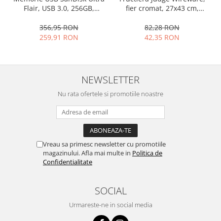
fier cromat, 27x43 cm,
Flair, USB 3.0, 256GB,
argintiu
argintiu, 150 MB/s
82,28 RON
356,95 RON
42,35 RON
259,91 RON
NEWSLETTER
Nu rata ofertele si promotiile noastre
Vreau sa primesc newsletter cu promotiile
magazinului. Afla mai multe in
Politica de
Confidentialitate
SOCIAL
Urmareste-ne in social media