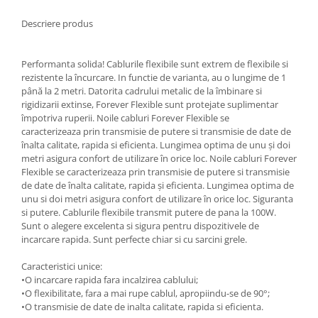
Oale si cratite
Descriere produs
Tavi copt
Tigai
Performanta solida! Cablurile flexibile sunt extrem de flexibile si
Vesela si tacamuri
rezistente la încurcare. In functie de varianta, au o lungime de 1
până la 2 metri. Datorita cadrului metalic de la îmbinare si
Boluri
rigidizarii extinse, Forever Flexible sunt protejate suplimentar
Farfurii
împotriva ruperii. Noile cabluri Forever Flexible se
Scurgatoare vase
caracterizeaza prin transmisie de putere si transmisie de date de
înalta calitate, rapida si eficienta. Lungimea optima de unu și doi
Seturi de tacamuri
metri asigura confort de utilizare în orice loc. Noile cabluri Forever
Suporturi pentru tacamuri
Flexible se caracterizeaza prin transmisie de putere si transmisie
de date de înalta calitate, rapida și eficienta. Lungimea optima de
Cani
unu si doi metri asigura confort de utilizare în orice loc. Siguranta
Cesti
si putere. Cablurile flexibile transmit putere de pana la 100W.
Pahare
Sunt o alegere excelenta si sigura pentru dispozitivele de
incarcare rapida. Sunt perfecte chiar si cu sarcini grele.
Scrumiere
Seturi vesela
Caracteristici unice:
Suporturi farfurii
•O incarcare rapida fara incalzirea cablului;
•O flexibilitate, fara a mai rupe cablul, apropiindu-se de 90°;
Suporturi pahare, cesti, cani
•O transmisie de date de inalta calitate, rapida si eficienta.
Untiere