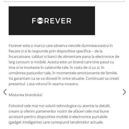
Strecuratori
Tocatoare de bucatarie
Adaptor plita
Aprinzatoare aragaz
Arzatoare
Cantare de bucatarie
Forever este o marca care observa nevoile dumneavoastra în
fiecare zi si le raspunde prin dispozitive specifice – de la
Dispesere detergent
încarcatoare, cabluri si banci de alimentare pana la electronice de
Mixere
larg consum si mobile. Acesta este un brand care tine pasul cu
Odorizant frigider
tine si te insoteste în calatoriile tale, în viata de zi cu zi, în
urmărirea pasiunilor tale, în momentele emotionante de familie.
Pensule bucatarie
Va garantam ca se va dovedi în orice situatie. Continuati sa creati
Prosoape bucatarie
prezentul. Lasa viitorul în seama noastra.
Seturi cutite
Misiunea brandului:
Ustensile de masurat
Ustensile fragezire carne
Folosind cele mai noi solutii tehnologice cu atentie la detalii,
cream și oferim partenerilor nostri de afaceri cele mai bune
Ustensile gatire la aburi
accesorii pentru dispozitive mobile si electronice purtabile
Vase pentru gatit
(gadget inteligente) care corespund tendintelor actuale.
Capace pentru vase