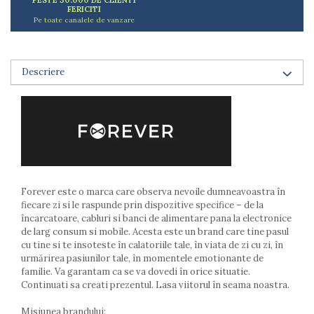
FERICITI
Arzatoare
Pe toate canalele de vanzare
Cantare de bucatarie
Dispesere detergent
Mixere
Descriere
Odorizant frigider
Pensule bucatarie
Prosoape bucatarie
Seturi cutite
Ustensile de masurat
Ustensile fragezire carne
Ustensile gatire la aburi
Forever este o marca care observa nevoile dumneavoastra în
Vase pentru gatit
fiecare zi si le raspunde prin dispozitive specifice – de la
Capace pentru vase
încarcatoare, cabluri si banci de alimentare pana la electronice
de larg consum si mobile. Acesta este un brand care tine pasul
Oale si cratite
cu tine si te insoteste în calatoriile tale, în viata de zi cu zi, în
Tavi copt
urmărirea pasiunilor tale, în momentele emotionante de
Tigai
familie. Va garantam ca se va dovedi în orice situatie.
Continuati sa creati prezentul. Lasa viitorul în seama noastra.
Vesela si tacamuri
Boluri
Misiunea brandului: