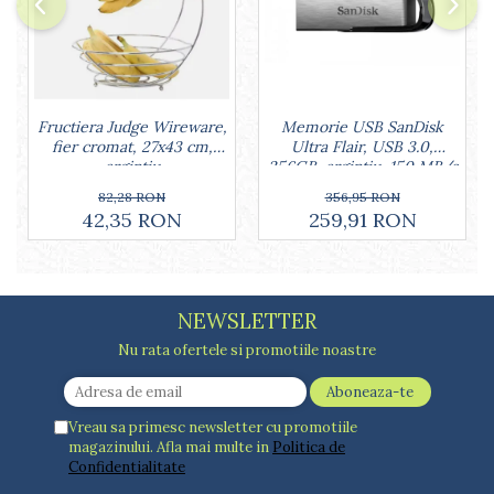
Fructiera Judge Wireware,
Memorie USB SanDisk
fier cromat, 27x43 cm,
Ultra Flair, USB 3.0,
argintiu
256GB, argintiu, 150 MB/s
82,28 RON
356,95 RON
42,35 RON
259,91 RON
NEWSLETTER
Nu rata ofertele si promotiile noastre
Vreau sa primesc newsletter cu promotiile
magazinului. Afla mai multe in
Politica de
Confidentialitate