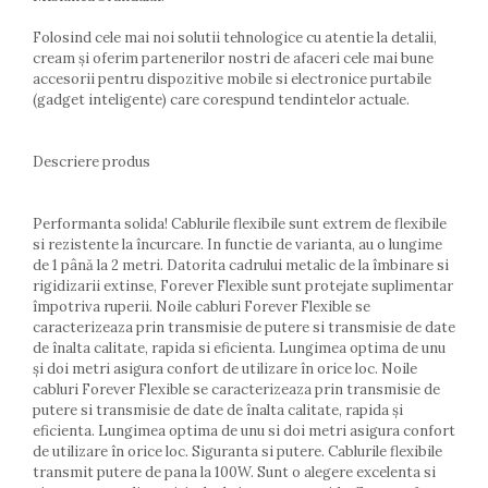
Farfurii
Folosind cele mai noi solutii tehnologice cu atentie la detalii,
Scurgatoare vase
cream și oferim partenerilor nostri de afaceri cele mai bune
Seturi de tacamuri
accesorii pentru dispozitive mobile si electronice purtabile
Suporturi pentru tacamuri
(gadget inteligente) care corespund tendintelor actuale.
Cani
Cesti
Descriere produs
Pahare
Scrumiere
Performanta solida! Cablurile flexibile sunt extrem de flexibile
Seturi vesela
si rezistente la încurcare. In functie de varianta, au o lungime
Suporturi farfurii
de 1 până la 2 metri. Datorita cadrului metalic de la îmbinare si
Suporturi pahare, cesti, cani
rigidizarii extinse, Forever Flexible sunt protejate suplimentar
Untiere
împotriva ruperii. Noile cabluri Forever Flexible se
caracterizeaza prin transmisie de putere si transmisie de date
Ustensile cofetarie si patiserie
de înalta calitate, rapida si eficienta. Lungimea optima de unu
Ramekin
și doi metri asigura confort de utilizare în orice loc. Noile
Tavi si forme prajituri
cabluri Forever Flexible se caracterizeaza prin transmisie de
putere si transmisie de date de înalta calitate, rapida și
Aparate prajituri
eficienta. Lungimea optima de unu si doi metri asigura confort
Facalete
de utilizare în orice loc. Siguranta si putere. Cablurile flexibile
Forme briose
transmit putere de pana la 100W. Sunt o alegere excelenta si