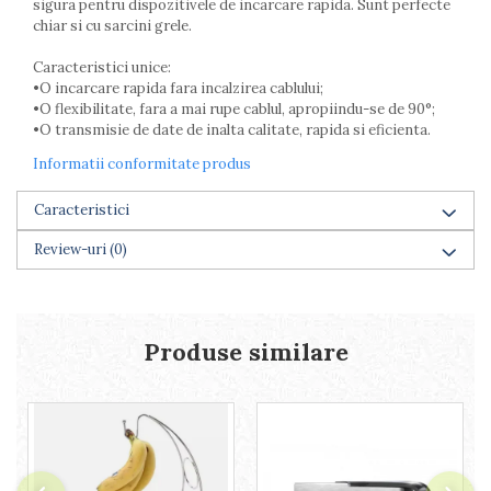
sigura pentru dispozitivele de incarcare rapida. Sunt perfecte
Lumanari tort
chiar si cu sarcini grele.
Ornare, insiropare si decorare
prajituri
Caracteristici unice:
Portionatoare si feliatoare
•O incarcare rapida fara incalzirea cablului;
Posuri si duiuri
•O flexibilitate, fara a mai rupe cablul, apropiindu-se de 90°;
•O transmisie de date de inalta calitate, rapida si eficienta.
Raclete patiserie
Suporturi prajituri
Informatii conformitate produs
Tavi detasabile
Tavi si forme fursecuri
Caracteristici
Ustensile antiaderente
Review-uri
(0)
Ustensile de masura
Produse similare