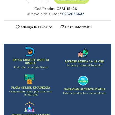
Dulapuri
Etajere
Cod Produs:
GSM115426
Rafturi
Ai nevoie de ajutor?
0752086632
Ustensile pentru gatit
Ascutitori cutite
Adauga la Favorite
Cere informatii
Cutite
Decojitoare fructe si legume
Foarfece alimentare
Mojare
Perii si bureti
RETUR GRATUIT, RAPID SI
LIVRARE RAPIDA 24-48 ORE
SIMPLU
Polonice, clesti, spatule, linguri
Pe intreg teritoriul Romaniei
30 de zile de la data livrarii
Prese, tocatoare si feliatoare alimente
Razatori
Seturi ustensile bucatarie
PLATA ONLINE SECURIZATA
Site
GARANTAM AUTENTICITATEA
Cumparaturi sigure prin tranzactii
Tuturor produselor comercializate
Strecuratori
3D SECURE
Tocatoare de bucatarie
Adaptor plita
Aprinzatoare aragaz
PESTE 30.000 DE CLIENTI