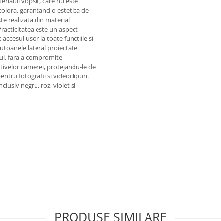
terialul vopsit, care nu este
colora, garantand o estetica de
te realizata din material
 Practicitatea este un aspect
accesul usor la toate functiile si
 Butoanele lateral proiectate
ului, fara a compromite
ctivelor camerei, protejandu-le de
pentru fotografii si videoclipuri.
clusiv negru, roz, violet si
PRODUSE SIMILARE