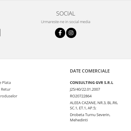
SOCIAL
Urmareste-ne in social media
DATE COMERCIALE
 Plata
CONSULTING GVR S.R.L
e Retur
J25/40/22.01.2007
Produselor
RO20722864
ALEEA CAZANE, NR.3, BL.R6,
SC.1, ET.1, AP.5;
Drobeta Turnu Severin,
Mehedinti