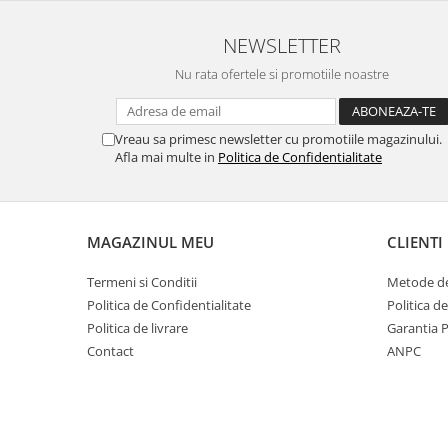
Ustensile cofetarie si patiserie
NEWSLETTER
Ramekin
Nu rata ofertele si promotiile noastre
Tavi si forme prajituri
Aparate prajituri
Facalete
Vreau sa primesc newsletter cu promotiile magazinului.
Forme briose
Afla mai multe in
Politica de Confidentialitate
Lumanari tort
Ornare, insiropare si decorare
prajituri
MAGAZINUL MEU
CLIENTI
Portionatoare si feliatoare
Posuri si duiuri
Termeni si Conditii
Metode de
Politica de Confidentialitate
Politica d
Raclete patiserie
Politica de livrare
Garantia 
Suporturi prajituri
Contact
ANPC
Tavi detasabile
Tavi si forme fursecuri
Ustensile antiaderente
Ustensile de masura