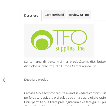
Obiecte mobilier
Accesorii mobilier
Dulapuri
Caracteristici
Review-uri
(0)
Descriere
Etajere
Rafturi
Ustensile pentru gatit
Ascutitori cutite
Cutite
Decojitoare fructe si legume
Foarfece alimentare
Suntem unul dintre cei mai mari producători și distribuito
Mojare
din Polonia, precum și din Europa Centrală și de Est.
Perii si bureti
Polonice, clesti, spatule, linguri
Descriere produs
Prese, tocatoare si feliatoare
alimente
Carcasa Airy a fost conceputa avand in vedere confortul ut
Razatori
perforat care asigura o circulatie optima a aerului si o racir
Seturi ustensile bucatarie
lucru permite o utilizare prelungita fara a va face griji cu pr
Site