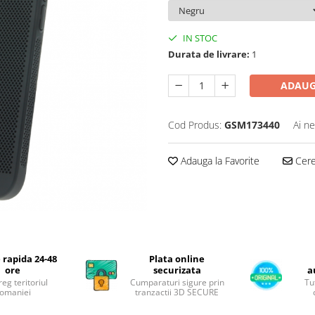
IN STOC
Durata de livrare:
1
ADAUG
Cod Produs:
GSM173440
Ai ne
Adauga la Favorite
Cere 
 rapida 24-48
Plata online
ore
securizata
a
reg teritoriul
Cumparaturi sigure prin
Tu
omaniei
tranzactii 3D SECURE