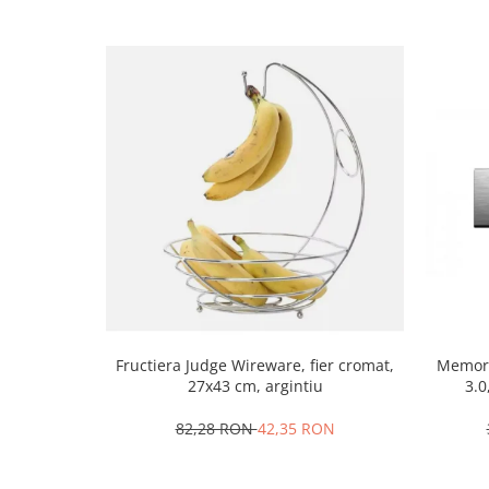
Oale si cratite
Tavi copt
Tigai
Vesela si tacamuri
Boluri
Farfurii
Scurgatoare vase
Seturi de tacamuri
Suporturi pentru tacamuri
Cani
Cesti
Pahare
Fructiera Judge Wireware, fier cromat,
Memori
Scrumiere
27x43 cm, argintiu
3.0
Seturi vesela
Suporturi farfurii
82,28 RON
42,35 RON
Suporturi pahare, cesti, cani
Untiere