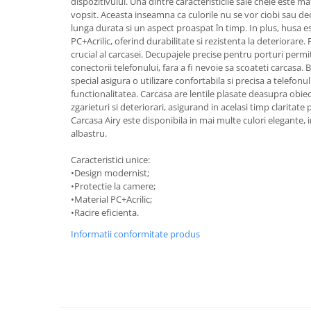
dispozitivului. Una dintre caracteristicile sale cheie este ma
vopsit. Aceasta inseamna ca culorile nu se vor ciobi sau de
Strecuratori
lunga durata si un aspect proaspat în timp. In plus, husa es
Tocatoare de bucatarie
PC+Acrilic, oferind durabilitate si rezistenta la deteriorare.
Adaptor plita
crucial al carcasei. Decupajele precise pentru porturi permit 
conectorii telefonului, fara a fi nevoie sa scoateti carcasa.
Aprinzatoare aragaz
special asigura o utilizare confortabila si precisa a telefon
Arzatoare
functionalitatea. Carcasa are lentile plasate deasupra obie
Cantare de bucatarie
zgarieturi si deteriorari, asigurand in acelasi timp claritate 
Carcasa Airy este disponibila in mai multe culori elegante, in
Dispesere detergent
albastru.
Mixere
Caracteristici unice:
Odorizant frigider
•Design modernist;
Pensule bucatarie
•Protectie la camere;
Prosoape bucatarie
•Material PC+Acrilic;
•Racire eficienta.
Seturi cutite
Ustensile de masurat
Informatii conformitate produs
Ustensile fragezire carne
Ustensile gatire la aburi
Vase pentru gatit
Capace pentru vase