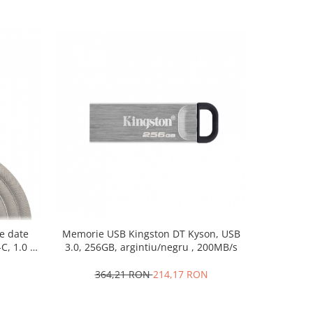
de date
Memorie USB Kingston DT Kyson, USB
Set 3 foar
C, 1.0 m,
3.0, 256GB, argintiu/negru , 200MB/s
inoxi
364,21 RON
214,17 RON
3