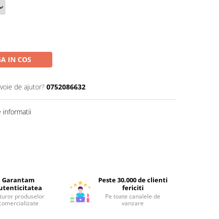
A IN COS
voie de ajutor?
0752086632
informatii
Garantam
Peste 30.000 de clienti
utenticitatea
fericiti
turor produselor
Pe toate canalele de
comercializate
vanzare