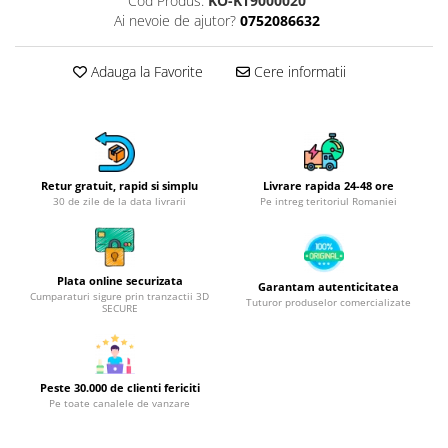
Cod Produs:
KO-KT9000020
Obiecte mobilier
Ai nevoie de ajutor?
0752086632
Accesorii mobilier
Dulapuri
Adauga la Favorite
Cere informatii
Etajere
Rafturi
Ustensile pentru gatit
Ascutitori cutite
Retur gratuit, rapid si simplu
Livrare rapida 24-48 ore
Cutite
30 de zile de la data livrarii
Pe intreg teritoriul Romaniei
Decojitoare fructe si legume
Foarfece alimentare
Mojare
Plata online securizata
Garantam autenticitatea
Perii si bureti
Cumparaturi sigure prin tranzactii 3D
Tuturor produselor comercializate
SECURE
Polonice, clesti, spatule, linguri
Prese, tocatoare si feliatoare
alimente
Peste 30.000 de clienti fericiti
Razatori
Pe toate canalele de vanzare
Seturi ustensile bucatarie
Site