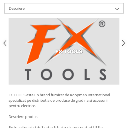
Strecuratori
Descriere
Tocatoare de bucatarie
Adaptor plita
Aprinzatoare aragaz
Arzatoare
Cantare de bucatarie
Dispesere detergent
Mixere
Odorizant frigider
Pensule bucatarie
Prosoape bucatarie
Seturi cutite
FX TOOLS este un brand furnizat de Koopman International
Ustensile de masurat
specializat pe distributia de produse de gradina si accesorii
Ustensile fragezire carne
pentru electrice.
Ustensile gatire la aburi
Descriere produs
Vase pentru gatit
Capace pentru vase
Prelungitor electric 3 prize Schuko si doua porturi USB cu