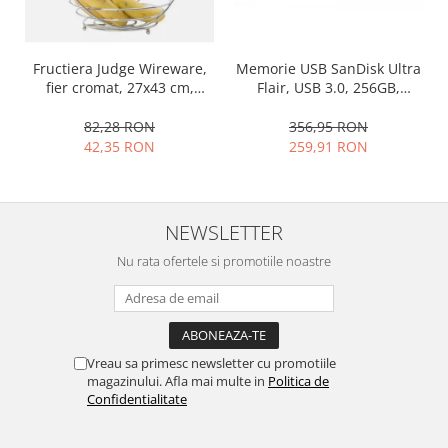
Ustensile cofetarie si patiserie
Ramekin
Fructiera Judge Wireware,
Memorie USB SanDisk Ultra
Tavi si forme prajituri
fier cromat, 27x43 cm,
Flair, USB 3.0, 256GB,
Aparate prajituri
argintiu
argintiu, 150 MB/s
82,28 RON
356,95 RON
Facalete
42,35 RON
259,91 RON
Forme briose
Lumanari tort
Ornare, insiropare si decorare
NEWSLETTER
prajituri
Portionatoare si feliatoare
Nu rata ofertele si promotiile noastre
Posuri si duiuri
Raclete patiserie
Suporturi prajituri
Tavi detasabile
Vreau sa primesc newsletter cu promotiile
magazinului. Afla mai multe in
Politica de
Tavi si forme fursecuri
Confidentialitate
Ustensile antiaderente
Ustensile de masura