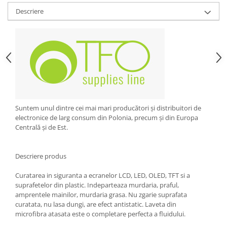
Descriere
Strecuratori
Tocatoare de bucatarie
Adaptor plita
Aprinzatoare aragaz
Arzatoare
Cantare de bucatarie
Dispesere detergent
Mixere
Suntem unul dintre cei mai mari producători și distribuitori de
electronice de larg consum din Polonia, precum și din Europa
Odorizant frigider
Centrală și de Est.
Pensule bucatarie
Prosoape bucatarie
Descriere produs
Seturi cutite
Ustensile de masurat
Curatarea in siguranta a ecranelor LCD, LED, OLED, TFT si a
Ustensile fragezire carne
suprafetelor din plastic. Indeparteaza murdaria, praful,
amprentele mainilor, murdaria grasa. Nu zgarie suprafata
Ustensile gatire la aburi
curatata, nu lasa dungi, are efect antistatic. Laveta din
Vase pentru gatit
microfibra atasata este o completare perfecta a fluidului.
Capace pentru vase