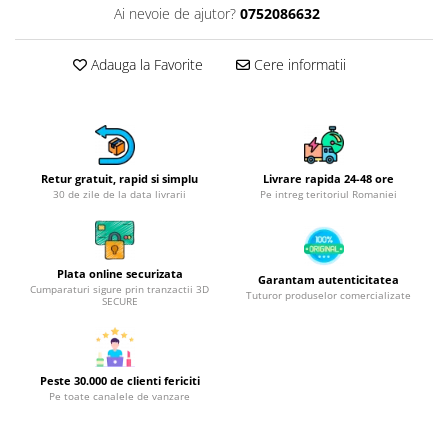
Obiecte mobilier
Ai nevoie de ajutor?
0752086632
Accesorii mobilier
Dulapuri
Adauga la Favorite
Cere informatii
Etajere
Rafturi
Ustensile pentru gatit
Ascutitori cutite
Retur gratuit, rapid si simplu
Livrare rapida 24-48 ore
Cutite
30 de zile de la data livrarii
Pe intreg teritoriul Romaniei
Decojitoare fructe si legume
Foarfece alimentare
Mojare
Plata online securizata
Garantam autenticitatea
Cumparaturi sigure prin tranzactii 3D
Perii si bureti
Tuturor produselor comercializate
SECURE
Polonice, clesti, spatule, linguri
Prese, tocatoare si feliatoare
alimente
Peste 30.000 de clienti fericiti
Razatori
Pe toate canalele de vanzare
Seturi ustensile bucatarie
Site