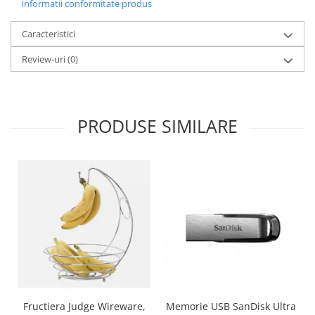
Informatii conformitate produs
Oale si cratite
Caracteristici
Tavi copt
Tigai
Review-uri
(0)
Vesela si tacamuri
Boluri
Farfurii
PRODUSE SIMILARE
Scurgatoare vase
Seturi de tacamuri
Suporturi pentru tacamuri
Cani
Cesti
Pahare
Scrumiere
Seturi vesela
Suporturi farfurii
Suporturi pahare, cesti, cani
Fructiera Judge Wireware,
Memorie USB SanDisk Ultra
Untiere