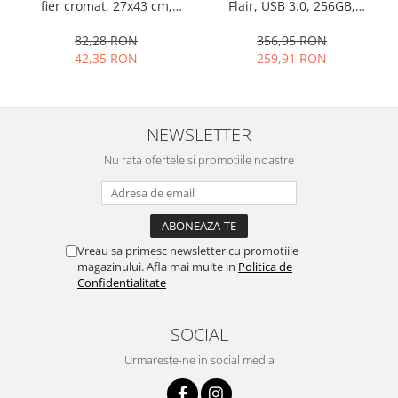
fier cromat, 27x43 cm,
Flair, USB 3.0, 256GB,
Ustensile cofetarie si patiserie
argintiu
argintiu, 150 MB/s
82,28 RON
356,95 RON
Ramekin
42,35 RON
259,91 RON
Tavi si forme prajituri
Aparate prajituri
Facalete
NEWSLETTER
Forme briose
Nu rata ofertele si promotiile noastre
Lumanari tort
Ornare, insiropare si decorare
prajituri
Portionatoare si feliatoare
Posuri si duiuri
Vreau sa primesc newsletter cu promotiile
magazinului. Afla mai multe in
Politica de
Raclete patiserie
Confidentialitate
Suporturi prajituri
Tavi detasabile
SOCIAL
Tavi si forme fursecuri
Urmareste-ne in social media
Ustensile antiaderente
Ustensile de masura