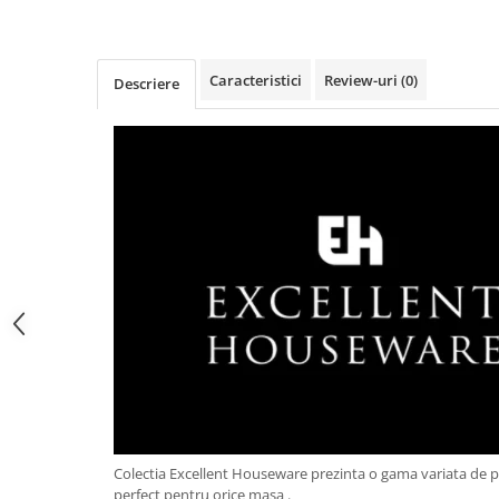
Obiecte mobilier
Accesorii mobilier
Dulapuri
Caracteristici
Review-uri
(0)
Descriere
Etajere
Rafturi
Ustensile pentru gatit
Ascutitori cutite
Cutite
Decojitoare fructe si legume
Foarfece alimentare
Mojare
Perii si bureti
Polonice, clesti, spatule, linguri
Prese, tocatoare si feliatoare
alimente
Razatori
Seturi ustensile bucatarie
Colectia Excellent Houseware prezinta o gama variata de 
perfect pentru orice masa .
Site