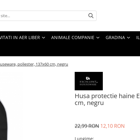
VITATI IN AER LIBER
ANIMALE COMPANIE
GRADINA
I
useware, poliester, 137x60 cm, negru
Husa protectie haine E
cm, negru
22,99 RON
12,10 RON
Lungime
: