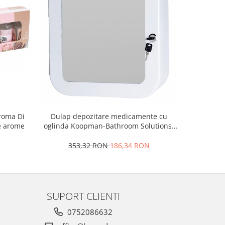
roma Di
Dulap depozitare medicamente cu
Odorizant
se arome
oglinda Koopman-Bathroom Solutions,
otel inoxidabil/sticla, 32x32x11.5 cm
353,32 RON
186,34 RON
3
SUPORT CLIENTI
0752086632