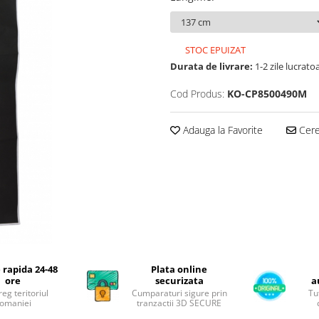
STOC EPUIZAT
Durata de livrare:
1-2 zile lucrato
Cod Produs:
KO-CP8500490M
Adauga la Favorite
Cere 
 rapida 24-48
Plata online
ore
securizata
a
reg teritoriul
Cumparaturi sigure prin
Tu
omaniei
tranzactii 3D SECURE