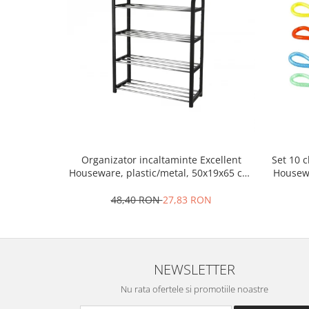
Oale si cratite
Tavi copt
Tigai
Vesela si tacamuri
Boluri
Farfurii
Scurgatoare vase
Seturi de tacamuri
Set 10 
Organizator incaltaminte Excellent
Suporturi pentru tacamuri
Housewa
Houseware, plastic/metal, 50x19x65 cm,
Cani
negru
Cesti
48,40 RON
27,83 RON
Pahare
Scrumiere
Seturi vesela
NEWSLETTER
Suporturi farfurii
Suporturi pahare, cesti, cani
Nu rata ofertele si promotiile noastre
Untiere