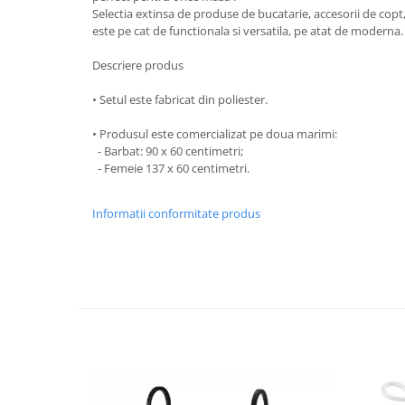
Selectia extinsa de produse de bucatarie, accesorii de copt, 
Strecuratori
este pe cat de functionala si versatila, pe atat de moderna
Tocatoare de bucatarie
Descriere produs
Adaptor plita
Aprinzatoare aragaz
• Setul este fabricat din poliester.
Arzatoare
• Produsul este comercializat pe doua marimi:
Cantare de bucatarie
- Barbat: 90 x 60 centimetri;
Dispesere detergent
- Femeie 137 x 60 centimetri.
Mixere
Odorizant frigider
Informatii conformitate produs
Pensule bucatarie
Prosoape bucatarie
Seturi cutite
Ustensile de masurat
Ustensile fragezire carne
Ustensile gatire la aburi
Vase pentru gatit
Capace pentru vase