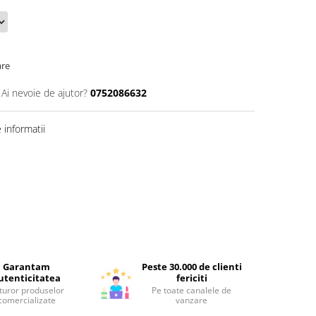
are
Ai nevoie de ajutor?
0752086632
informatii
Garantam
Peste 30.000 de clienti
utenticitatea
fericiti
turor produselor
Pe toate canalele de
comercializate
vanzare