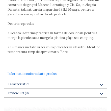
2.000 de referinte, intr-un nou depozit logistic de 16.000 m2,
Farfurii
construit de grupul Marcos Larrañaga y Cia, SA, in Alegria-
Scurgatoare vase
Dulantzi (Alava), caruia ii apartine IBILI Menaje, pentru a
garanta servicii pentru clienti perfecte.
Seturi de tacamuri
Suporturi pentru tacamuri
Descriere produs
Cani
• Geanta izoterma practica in forma de cos ideala pentru a
Cesti
merge la picnic sau a merge la piscina, plaja sau camping.
Pahare
Scrumiere
• Cu maner metalic si tesatura poliester in albastru. Mentine
Seturi vesela
temperatura timp de aproximativ 7 ore.
Suporturi farfurii
Suporturi pahare, cesti, cani
Untiere
Informatii conformitate produs
Ustensile cofetarie si patiserie
Ramekin
Caracteristici
Tavi si forme prajituri
Review-uri
(0)
Aparate prajituri
Facalete
Forme briose