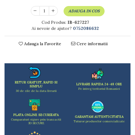
Dulapuri
Etajere
ADAUGA IN COS
Rafturi
Cod Produs:
IB-627227
Ustensile pentru gatit
Ai nevoie de ajutor?
0752086632
Ascutitori cutite
Cutite
Adauga la Favorite
Cere informatii
Decojitoare fructe si legume
Foarfece alimentare
Mojare
Perii si bureti
Polonice, clesti, spatule, linguri
Prese, tocatoare si feliatoare alimente
RETUR GRATUIT, RAPID SI
LIVRARE RAPIDA 24-48 ORE
SIMPLU
Razatori
Pe intreg teritoriul Romaniei
30 de zile de la data livrarii
Seturi ustensile bucatarie
Site
Strecuratori
PLATA ONLINE SECURIZATA
GARANTAM AUTENTICITATEA
Tocatoare de bucatarie
Cumparaturi sigure prin tranzactii
Tuturor produselor comercializate
3D SECURE
Adaptor plita
Aprinzatoare aragaz