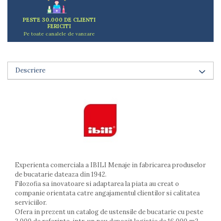
Arzatoare
Cantare de bucatarie
PESTE 30.000 DE CLIENTI
FERICITI
Dispesere detergent
Pe toate canalele de vanzare
Mixere
Odorizant frigider
Pensule bucatarie
Descriere
Prosoape bucatarie
Seturi cutite
Ustensile de masurat
Ustensile fragezire carne
Ustensile gatire la aburi
Vase pentru gatit
Capace pentru vase
Experienta comerciala a IBILI Menaje in fabricarea produselor
Oale si cratite
de bucatarie dateaza din 1942.
Tavi copt
Filozofia sa inovatoare si adaptarea la piata au creat o
Tigai
companie orientata catre angajamentul clientilor si calitatea
Vesela si tacamuri
serviciilor.
Ofera in prezent un catalog de ustensile de bucatarie cu peste
Boluri