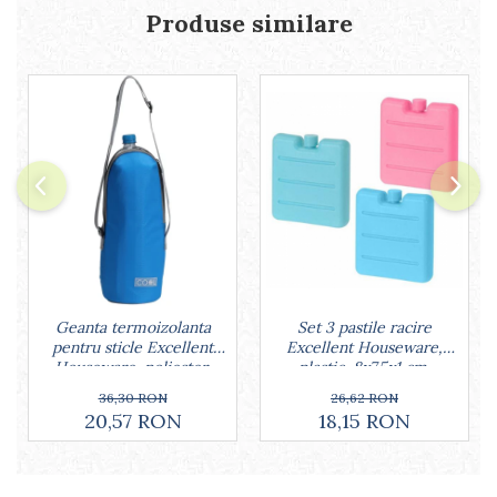
Lumanari tort
Produse similare
Ornare, insiropare si decorare
prajituri
Portionatoare si feliatoare
Posuri si duiuri
Raclete patiserie
Suporturi prajituri
Tavi detasabile
Tavi si forme fursecuri
Ustensile antiaderente
Ustensile de masura
Geanta termoizolanta
Set 3 pastile racire
pentru sticle Excellent
Excellent Houseware,
Houseware, poliester,
plastic, 8x7.5x1 cm,
12x32 cm, 1.5 l, albastru
multicolor
36,30 RON
26,62 RON
20,57 RON
18,15 RON