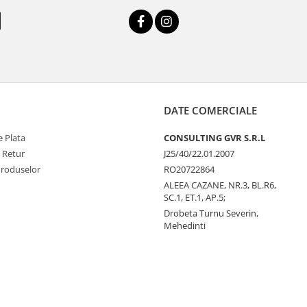
DATE COMERCIALE
 Plata
CONSULTING GVR S.R.L
e Retur
J25/40/22.01.2007
Produselor
RO20722864
ALEEA CAZANE, NR.3, BL.R6,
SC.1, ET.1, AP.5;
Drobeta Turnu Severin,
Mehedinti