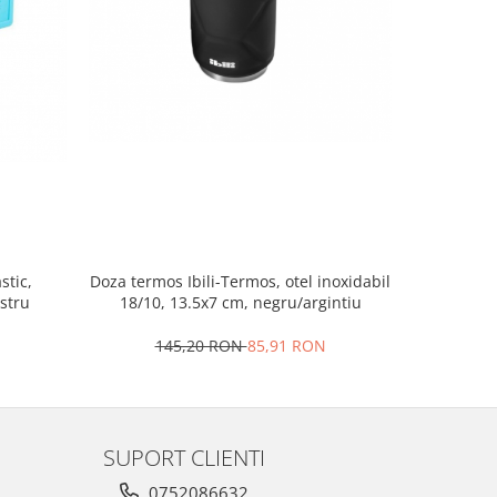
stic,
Doza termos Ibili-Termos, otel inoxidabil
Geanta
astru
18/10, 13.5x7 cm, negru/argintiu
Houseware,
145,20 RON
85,91 RON
4
SUPORT CLIENTI
0752086632