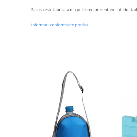
Strecuratori
Sacosa este fabricata din poliester, prezentand interior izo
Tocatoare de bucatarie
Adaptor plita
Informatii conformitate produs
Aprinzatoare aragaz
Arzatoare
Cantare de bucatarie
Dispesere detergent
Mixere
Odorizant frigider
Pensule bucatarie
Prosoape bucatarie
Seturi cutite
Ustensile de masurat
Ustensile fragezire carne
Ustensile gatire la aburi
Vase pentru gatit
Capace pentru vase