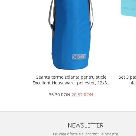
Oale si cratite
Tavi copt
Tigai
Vesela si tacamuri
Boluri
Farfurii
Scurgatoare vase
Seturi de tacamuri
Suporturi pentru tacamuri
Geanta termoizolanta pentru sticle
Set 3 pa
Cani
Excellent Houseware, poliester, 12x32
pla
Cesti
cm, 1.5 l, albastru
36,30 RON
20,57 RON
Pahare
Scrumiere
Seturi vesela
Suporturi farfurii
NEWSLETTER
Suporturi pahare, cesti, cani
Nu rata ofertele si promotiile noastre
Untiere