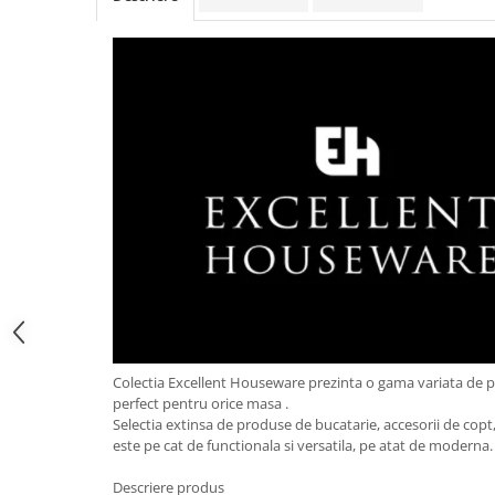
Obiecte mobilier
Accesorii mobilier
Dulapuri
Etajere
Rafturi
Ustensile pentru gatit
Ascutitori cutite
Cutite
Decojitoare fructe si legume
Foarfece alimentare
Mojare
Perii si bureti
Polonice, clesti, spatule, linguri
Colectia Excellent Houseware prezinta o gama variata de 
Prese, tocatoare si feliatoare
perfect pentru orice masa .
alimente
Selectia extinsa de produse de bucatarie, accesorii de copt, 
Razatori
este pe cat de functionala si versatila, pe atat de moderna
Seturi ustensile bucatarie
Descriere produs
Site