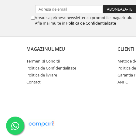
Ustensile cofetarie si patiserie
Ramekin
Vreau sa primesc newsletter cu promotiile magazinului.
Afla mai multe in
Politica de Confidentialitate
Tavi si forme prajituri
Aparate prajituri
Facalete
Forme briose
MAGAZINUL MEU
CLIENTI
Lumanari tort
Termeni si Conditii
Metode de
Ornare, insiropare si decorare
Politica de Confidentialitate
Politica d
prajituri
Politica de livrare
Garantia 
Portionatoare si feliatoare
Contact
ANPC
Posuri si duiuri
Raclete patiserie
Suporturi prajituri
Tavi detasabile
Tavi si forme fursecuri
Ustensile antiaderente
Ustensile de masura