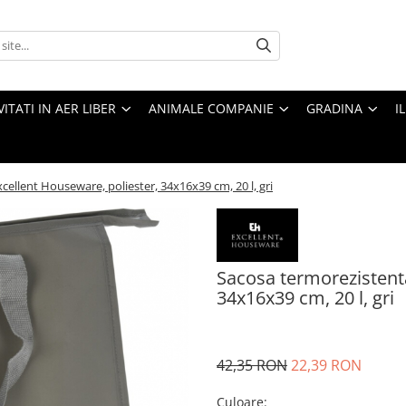
VITATI IN AER LIBER
ANIMALE COMPANIE
GRADINA
I
ellent Houseware, poliester, 34x16x39 cm, 20 l, gri
Sacosa termorezistenta
34x16x39 cm, 20 l, gri
42,35 RON
22,39 RON
Culoare
: