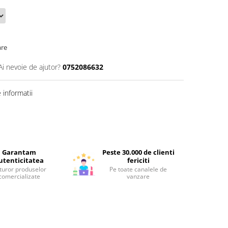
are
Ai nevoie de ajutor?
0752086632
informatii
Garantam
Peste 30.000 de clienti
utenticitatea
fericiti
turor produselor
Pe toate canalele de
comercializate
vanzare