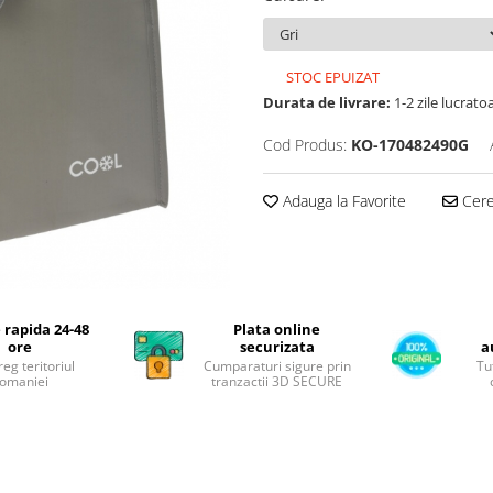
STOC EPUIZAT
Durata de livrare:
1-2 zile lucrato
Cod Produs:
KO-170482490G
Adauga la Favorite
Cere 
 rapida 24-48
Plata online
ore
securizata
a
reg teritoriul
Cumparaturi sigure prin
Tu
omaniei
tranzactii 3D SECURE