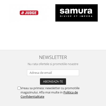
Ustensile cofetarie si patiserie
Ramekin
Tavi si forme prajituri
Aparate prajituri
Facalete
Forme briose
Lumanari tort
Ornare, insiropare si decorare
prajituri
NEWSLETTER
Portionatoare si feliatoare
Nu rata ofertele si promotiile noastre
Posuri si duiuri
Raclete patiserie
Suporturi prajituri
Tavi detasabile
Vreau sa primesc newsletter cu promotiile
Tavi si forme fursecuri
magazinului. Afla mai multe in
Politica de
Confidentialitate
Ustensile antiaderente
Ustensile de masura