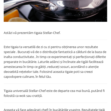
Fructiere si cosuri
Rafturi
Ceasuri decorative
Rucsacuri
Naproane si capace acoperire
Suporturi
Covorase intrare
alimente
Suporturi si rame fotografii
Oliviere si solnite
Odorizante
Platouri servire
Odorizante auto
Suporturi oale
Astăzi vă prezentăm tigaia Stellar-Chef.
Odorizante camera
Tavi servire
Seturi desen
Seturi servire tapas
Este tigaia ta versatilă de zi cu zi pentru obținerea unor rezultate
Sosiere
speciale . Bucurați-vă de o distribuție fantastică a căldurii de la baza de
inalta conductivitate , în timp ce experimentați și perfecționați diferite
Suport servetele
preparate in bucătărie. Laturile adânci și înclinate ale tigăii facilitează
Depozitare alimente
amestecarea în timp ce gătiți ,reduceți sosuri, acordând o atenție
deosebită rețetelor tale. Folosind aceasta tigaie poti sa creezi
Caserole
capodopere culinare, în felul tău.
Cutii Alimentare
Cutii pentru paine
Tigaia universală Stellar-Chef este de departe cea mai bună, putând fi
Recipiente si borcane
folosită ca wok sau cratiță.
Organizatoare frigider
Recipiente condimente
Aceasta vă face adevărați chefi în bucătăriile voastre. Rezultatele tigăi