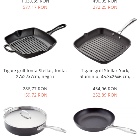
490,05 RON
1.039,39 RON
272,25 RON
577,17 RON
Strecuratori
Tocatoare de bucatarie
Adaptor plita
Aprinzatoare aragaz
Arzatoare
Cantare de bucatarie
Dispesere detergent
Mixere
Tigaie grill fonta Stellar, fonta,
Tigaie grill Stellar-York,
Odorizant frigider
27x27x7cm, negru
aluminiu, 45.3x26x6 cm,
Pensule bucatarie
negru/argintiu
286,77 RON
454,96 RON
Prosoape bucatarie
159,72 RON
252,89 RON
Seturi cutite
Ustensile de masurat
Ustensile fragezire carne
Ustensile gatire la aburi
Vase pentru gatit
Capace pentru vase