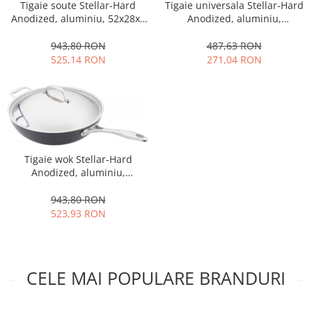
Tigaie universala Stellar-Hard
Tigaie soute Stellar-Hard
Oale si cratite
Anodized, aluminiu,
Anodized, aluminiu, 52x28x9
31x26x9.5 cm, negru/argintiu
cm, negru/argintiu
Tavi copt
487,63 RON
943,80 RON
Tigai
271,04 RON
525,14 RON
Vesela si tacamuri
Boluri
Farfurii
Scurgatoare vase
Seturi de tacamuri
Tigaie wok Stellar-Hard
Suporturi pentru tacamuri
Anodized, aluminiu,
Cani
55x30x16.5 cm, negru/argintiu
943,80 RON
Cesti
523,93 RON
Pahare
Scrumiere
Seturi vesela
CELE MAI POPULARE BRANDURI
Suporturi farfurii
Suporturi pahare, cesti, cani
Untiere