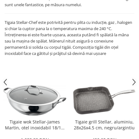
Obiecte mobilier
sunt unele fantastice, pe măsura numelui.
Accesorii mobilier
Dulapuri
Tigaia Stellar-Chef este potrivită pentru plita cu inducție, gaz , halogen
Etajere
si chiar la cuptor pana la o temperatura maxima de 240 °C.
Rafturi
Întreținerea ei este foarte ușoara, aceasta putând fi spălată la măna
sau la mașina de spălat. Mânerul nituit asigură o conexiune
Ustensile pentru gatit
permanentă si solida cu corpul tigăii. Compoziția tigăii din oțel
Ascutitori cutite
inoxidabil face ca gătitul și prăjitul să devină mai ușoare
Cutite
Decojitoare fructe si legume
Foarfece alimentare
Mojare
Perii si bureti
Polonice, clesti, spatule, linguri
Prese, tocatoare si feliatoare
alimente
Tigaie grill Stellar, aluminiu,
Tigaie wok Stellar-James
Razatori
28x26x4.5 cm, negru/argintiu
Martin, otel inoxidabil 18/10,
Seturi ustensile bucatarie
42.2x34.5x15.4, argintiu
Site