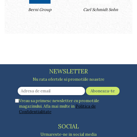
Rucsacuri
Naproane si capace acoperire
Suporturi
Covorase intrare
alimente
Berni Group
Carl Schmidt Sohn
Suporturi si rame fotografii
Oliviere si solnite
Odorizante
Platouri servire
Odorizante auto
Suporturi oale
Odorizante camera
Tavi servire
Seturi desen
Seturi servire tapas
Sosiere
Suport servetele
Depozitare alimente
NEWSLETTER
Caserole
Nu rata ofertele si promotiile noastre
Cutii Alimentare
Cutii pentru paine
Recipiente si borcane
Vreau sa primesc newsletter cu promotiile
Organizatoare frigider
magazinului. Afla mai multe in
Politica de
Confidentialitate
Recipiente condimente
Obiecte mobilier
SOCIAL
Accesorii mobilier
Urmareste-ne in social media