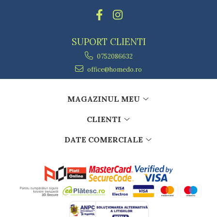
Dulapuri
Etajere
Rafturi
Ustensile pentru gatit
SUPORT CLIENTI
Ascutitori cutite
0752086632
Cutite
office@homedo.ro
Decojitoare fructe si legume
Foarfece alimentare
Mojare
MAGAZINUL MEU
Perii si bureti
CLIENTI
Polonice, clesti, spatule, linguri
Prese, tocatoare si feliatoare alimente
DATE COMERCIALE
Razatori
Seturi ustensile bucatarie
Site
Strecuratori
Tocatoare de bucatarie
Adaptor plita
Aprinzatoare aragaz