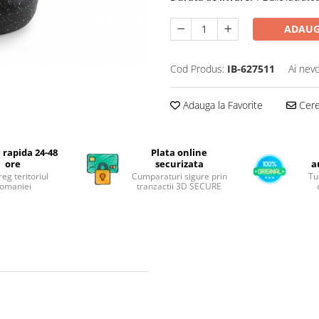
ADAUG
Cod Produs:
IB-627511
Ai nevo
Adauga la Favorite
Cere 
 rapida 24-48
Plata online
ore
securizata
a
reg teritoriul
Cumparaturi sigure prin
Tu
omaniei
tranzactii 3D SECURE