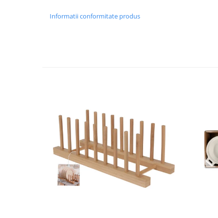
Strecuratori
Informatii conformitate produs
Tocatoare de bucatarie
Adaptor plita
Aprinzatoare aragaz
Arzatoare
Cantare de bucatarie
Dispesere detergent
Mixere
Odorizant frigider
Pensule bucatarie
Prosoape bucatarie
Seturi cutite
Ustensile de masurat
Ustensile fragezire carne
Ustensile gatire la aburi
Vase pentru gatit
Capace pentru vase