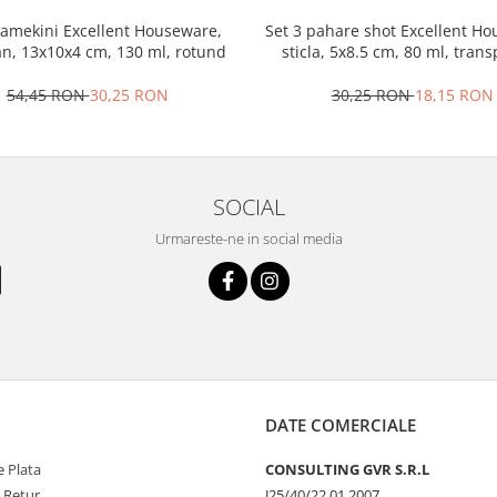
ramekini Excellent Houseware,
Set 3 pahare shot Excellent H
an, 13x10x4 cm, 130 ml, rotund
sticla, 5x8.5 cm, 80 ml, tran
54,45 RON
30,25 RON
30,25 RON
18,15 RON
SOCIAL
Urmareste-ne in social media
DATE COMERCIALE
 Plata
CONSULTING GVR S.R.L
e Retur
J25/40/22.01.2007