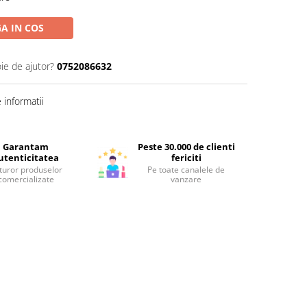
A IN COS
ie de ajutor?
0752086632
informatii
Garantam
Peste 30.000 de clienti
utenticitatea
fericiti
turor produselor
Pe toate canalele de
comercializate
vanzare