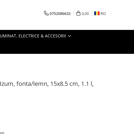
0752086632
0,00
RO
LUMINAT, ELECTRICE & ACCESORII
-Izum, fonta/lemn, 15x8.5 cm, 1.1 l,
are