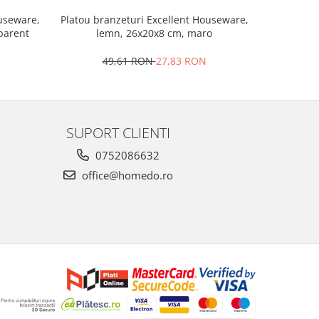
Set 2 ra
ouseware,
Platou branzeturi Excellent Houseware,
portela
sparent
lemn, 26x20x8 cm, maro
4
49,61 RON
27,83 RON
SUPORT CLIENTI
0752086632
office@homedo.ro