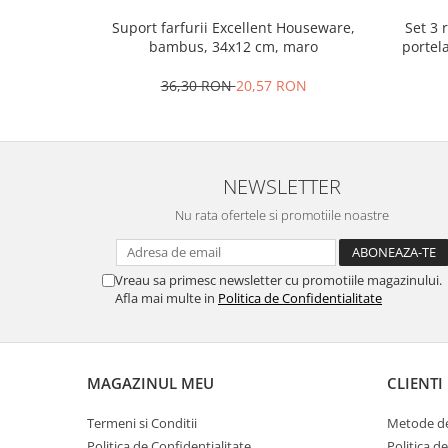
Oale si cratite
Set 3 
Suport farfurii Excellent Houseware,
portel
bambus, 34x12 cm, maro
Tavi copt
Tigai
36,30 RON
20,57 RON
Vesela si tacamuri
Boluri
Farfurii
NEWSLETTER
Scurgatoare vase
Seturi de tacamuri
Nu rata ofertele si promotiile noastre
Suporturi pentru tacamuri
Cani
Vreau sa primesc newsletter cu promotiile magazinului.
Cesti
Afla mai multe in
Politica de Confidentialitate
Pahare
Scrumiere
Seturi vesela
MAGAZINUL MEU
CLIENTI
Suporturi farfurii
Suporturi pahare, cesti, cani
Termeni si Conditii
Metode de
Untiere
Politica de Confidentialitate
Politica d