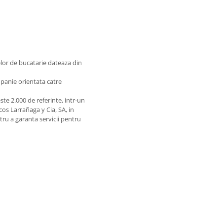
lor de bucatarie dateaza din
mpanie orientata catre
te 2.000 de referinte, intr-un
os Larrañaga y Cia, SA, in
ntru a garanta servicii pentru