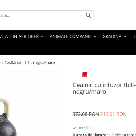
VITATI IN AER LIBER
ANIMALE COMPANIE
GRADINA
I
mn, 15x8.5 cm, 1.1 l, negru/maro
Ceainic cu infuzor Ibili
negru/maro
372,68 RON
219,01 RON
IN STOC
Durata de livrare:
1-2 zile lucrato