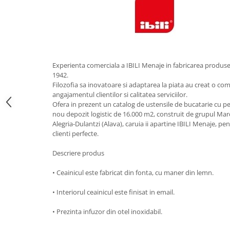
Obiecte mobilier
Accesorii mobilier
Dulapuri
Etajere
Rafturi
Experienta comerciala a IBILI Menaje in fabricarea produse
Ustensile pentru gatit
1942.
Filozofia sa inovatoare si adaptarea la piata au creat o co
Ascutitori cutite
angajamentul clientilor si calitatea serviciilor.
Cutite
Ofera in prezent un catalog de ustensile de bucatarie cu pes
Decojitoare fructe si legume
nou depozit logistic de 16.000 m2, construit de grupul Marc
Alegria-Dulantzi (Alava), caruia ii apartine IBILI Menaje, pe
Foarfece alimentare
clienti perfecte.
Mojare
Perii si bureti
Descriere produs
Polonice, clesti, spatule, linguri
• Ceainicul este fabricat din fonta, cu maner din lemn.
Prese, tocatoare si feliatoare
alimente
• Interiorul ceainicul este finisat in email.
Razatori
• Prezinta infuzor din otel inoxidabil.
Seturi ustensile bucatarie
Site