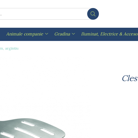
Animale companie
Gradina
Iluminat, Electrice & Accesor
cm, argintiu
Cles