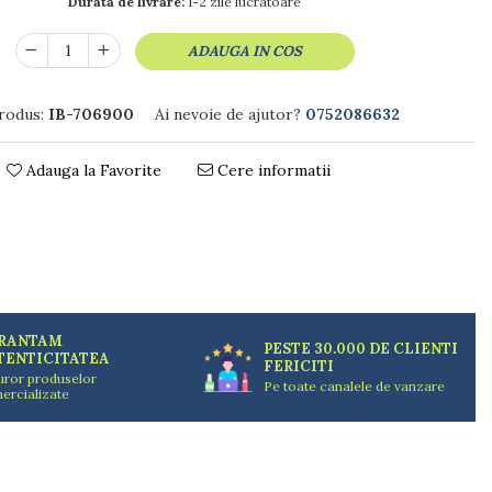
Durata de livrare:
1-2 zile lucratoare
ADAUGA IN COS
rodus:
IB-706900
Ai nevoie de ajutor?
0752086632
Adauga la Favorite
Cere informatii
RANTAM
PESTE 30.000 DE CLIENTI
TENTICITATEA
FERICITI
uror produselor
Pe toate canalele de vanzare
ercializate