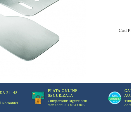
Cod P
PLATA ONLINE
GA
DA 24-48
SECURIZATA
AU
Cumparaturi sigure prin
Tut
ul Romaniei
tranzactii 3D SECURE
com