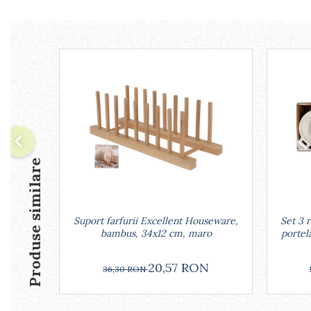
Arzatoare
Cantare de bucatarie
Dispesere detergent
Mixere
Odorizant frigider
Pensule bucatarie
Prosoape bucatarie
Seturi cutite
Ustensile de masurat
Ustensile fragezire carne
Produse similare
Ustensile gatire la aburi
Vase pentru gatit
Capace pentru vase
Suport farfurii Excellent Houseware,
Set 3 
Oale si cratite
bambus, 34x12 cm, maro
portel
Tavi copt
Tigai
20,57 RON
36,30 RON
Vesela si tacamuri
Boluri