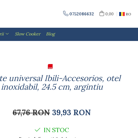
0752086632
0,00
RO
ii
Slow Cooker
Blog
te universal Ibili-Accesorios, otel
inoxidabil, 24.5 cm, argintiu
67,76 RON
39,93 RON
IN STOC