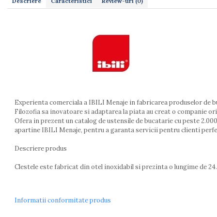
Dulapuri
Descriere
Caracteristici
Review-uri
(0)
Etajere
Rafturi
Ustensile pentru gatit
Ascutitori cutite
Cutite
Decojitoare fructe si legume
Foarfece alimentare
Mojare
Experienta comerciala a IBILI Menaje in fabricarea produselor de b
Perii si bureti
Filozofia sa inovatoare si adaptarea la piata au creat o companie orie
Polonice, clesti, spatule, linguri
Ofera in prezent un catalog de ustensile de bucatarie cu peste 2.000 
apartine IBILI Menaje, pentru a garanta servicii pentru clienti perfe
Prese, tocatoare si feliatoare alimente
Razatori
Descriere produs
Seturi ustensile bucatarie
Site
Clestele este fabricat din otel inoxidabil si prezinta o lungime de 24
Strecuratori
Tocatoare de bucatarie
Informatii conformitate produs
Adaptor plita
Aprinzatoare aragaz