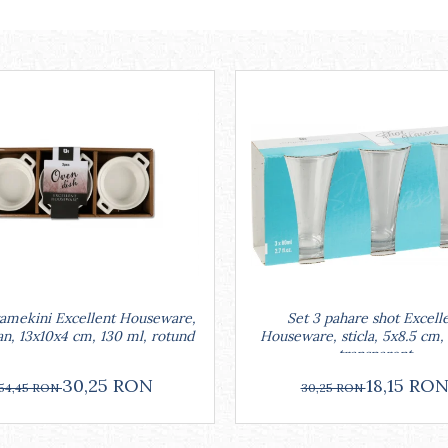
Set 3 pahare shot Excell
ramekini Excellent Houseware,
Houseware, sticla, 5x8.5 cm,
an, 13x10x4 cm, 130 ml, rotund
transparent
18,15 RO
30,25 RON
30,25 RON
54,45 RON