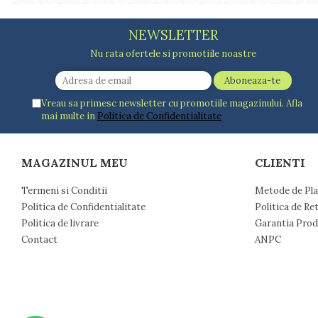
Farfurii
Scurgatoare vase
NEWSLETTER
Seturi de tacamuri
Nu rata ofertele si promotiile noastre
Suporturi pentru tacamuri
Cani
Cesti
Vreau sa primesc newsletter cu promotiile magazinului. Afla
Pahare
mai multe in
Politica de Confidentialitate
Scrumiere
Seturi vesela
MAGAZINUL MEU
CLIENTI
Suporturi farfurii
Suporturi pahare, cesti, cani
Termeni si Conditii
Metode de Pla
Untiere
Politica de Confidentialitate
Politica de Re
Ustensile cofetarie si patiserie
Politica de livrare
Garantia Prod
Ramekin
Contact
ANPC
Tavi si forme prajituri
Aparate prajituri
Facalete
Forme briose