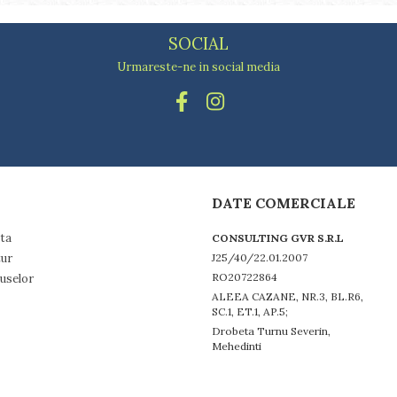
SOCIAL
Urmareste-ne in social media
DATE COMERCIALE
ta
CONSULTING GVR S.R.L
tur
J25/40/22.01.2007
RO20722864
uselor
ALEEA CAZANE, NR.3, BL.R6,
SC.1, ET.1, AP.5;
Drobeta Turnu Severin,
Mehedinti