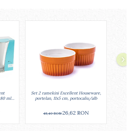
ent
Set 2 ramekini Excellent Houseware,
P
 80 ml,
portelan, 11x5 cm, portocaliu/alb
Housew
N
26,62 RON
48,40 RON