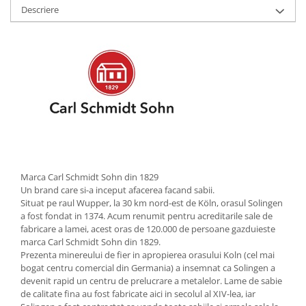
Descriere
Strecuratori
Tocatoare de bucatarie
Adaptor plita
Aprinzatoare aragaz
Arzatoare
Cantare de bucatarie
Dispesere detergent
Mixere
Odorizant frigider
Pensule bucatarie
Marca Carl Schmidt Sohn din 1829
Un brand care si-a inceput afacerea facand sabii.
Prosoape bucatarie
Situat pe raul Wupper, la 30 km nord-est de Köln, orasul Solingen
Seturi cutite
a fost fondat in 1374. Acum renumit pentru acreditarile sale de
fabricare a lamei, acest oras de 120.000 de persoane gazduieste
Ustensile de masurat
marca Carl Schmidt Sohn din 1829.
Ustensile fragezire carne
Prezenta minereului de fier in apropierea orasului Koln (cel mai
Ustensile gatire la aburi
bogat centru comercial din Germania) a insemnat ca Solingen a
devenit rapid un centru de prelucrare a metalelor. Lame de sabie
Vase pentru gatit
de calitate fina au fost fabricate aici in secolul al XIV-lea, iar
Capace pentru vase