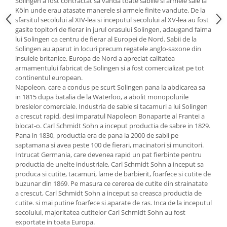
Solingen a fost contractat sa vanda toate sabiile si armele sale la
Köln unde erau atasate manerele si armele finite vandute. De la
Oale si cratite
sfarsitul secolului al XIV-lea si inceputul secolului al XV-lea au fost
Tavi copt
gasite topitori de fierar in jurul orasului Solingen, adaugand faima
Tigai
lui Solingen ca centru de fierar al Europei de Nord. Sabii de la
Solingen au aparut in locuri precum regatele anglo-saxone din
Vesela si tacamuri
insulele britanice. Europa de Nord a apreciat calitatea
Boluri
armamentului fabricat de Solingen si a fost comercializat pe tot
continentul european.
Farfurii
Napoleon, care a condus pe scurt Solingen pana la abdicarea sa
Scurgatoare vase
in 1815 dupa batalia de la Waterloo, a abolit monopolurile
Seturi de tacamuri
breslelor comerciale. Industria de sabie si tacamuri a lui Solingen
a crescut rapid, desi imparatul Napoleon Bonaparte al Frantei a
Suporturi pentru tacamuri
blocat-o. Carl Schmidt Sohn a inceput productia de sabre in 1829.
Cani
Pana in 1830, productia era de pana la 2000 de sabii pe
saptamana si avea peste 100 de fierari, macinatori si muncitori.
Cesti
Intrucat Germania, care devenea rapid un pat fierbinte pentru
Pahare
productia de unelte industriale, Carl Schmidt Sohn a inceput sa
Scrumiere
produca si cutite, tacamuri, lame de barbierit, foarfece si cutite de
buzunar din 1869. Pe masura ce cererea de cutite din strainatate
Seturi vesela
a crescut, Carl Schmidt Sohn a inceput sa creasca productia de
Suporturi farfurii
cutite. si mai putine foarfece si aparate de ras. Inca de la inceputul
Suporturi pahare, cesti, cani
secolului, majoritatea cutitelor Carl Schmidt Sohn au fost
exportate in toata Europa.
Untiere