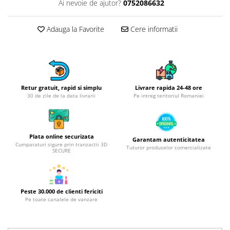
Obiecte mobilier
Ai nevoie de ajutor?
0752086632
Accesorii mobilier
Adauga la Favorite
Cere informatii
Dulapuri
Etajere
Rafturi
Ustensile pentru gatit
Ascutitori cutite
Retur gratuit, rapid si simplu
Livrare rapida 24-48 ore
30 de zile de la data livrarii
Pe intreg teritoriul Romaniei
Cutite
Decojitoare fructe si legume
Foarfece alimentare
Plata online securizata
Mojare
Garantam autenticitatea
Cumparaturi sigure prin tranzactii 3D
Tuturor produselor comercializate
SECURE
Perii si bureti
Polonice, clesti, spatule, linguri
Prese, tocatoare si feliatoare
alimente
Peste 30.000 de clienti fericiti
Pe toate canalele de vanzare
Razatori
Seturi ustensile bucatarie
Site