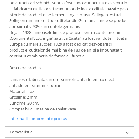
De atunci Carl Schmidt Sohn a fost cunoscut pentru excelenta lor
Ustensile cofetarie si patiserie
in fabricarea cutitelor si tacamurilor de inalta calitate bazate pe o
istorie de productie pe termen lung in orasul Solingen. Astazi,
Ramekin
Solingen ramane centrul cutitelor din Germania, unde se produc
Tavi si forme prajituri
aproximativ 90% din cutitele germane.
Deja in 1928 faimoasele linii de produse pentru cutite precum
Aparate prajituri
„Continental”, „Solingia” sau „La Casita” au fost vandute in toata
Facalete
Europa cu mare succes. 1829 a fost dedicat dezvoltarii si
Forme briose
productiei cutitelor de mai bine de 180 de ani si a imbunatatit
continuu combinatia de forma cu functie.
Lumanari tort
Ornare, insiropare si decorare
Descriere produs
prajituri
Portionatoare si feliatoare
Lama este fabricata din otel si invelis antiaderent cu efect
antiaderent si antimicrobian.
Posuri si duiuri
Material: inox.
Raclete patiserie
Grosime: 2 mm.
Lungime:
20 cm.
Suporturi prajituri
Compatibil cu masina de spalat vase.
Tavi detasabile
Informatii conformitate produs
Tavi si forme fursecuri
Ustensile antiaderente
Caracteristici
Ustensile de masura