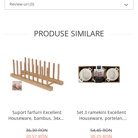
Review-uri
(0)
PRODUSE SIMILARE
Set 3 ramekini Excellent
Suport farfurii Excellent
Houseware, portelan,
Houseware, bambus, 34x12
13x10x4 cm, 130 ml, rotund
cm, maro
54,45 RON
36,30 RON
30,25 RON
20,57 RON